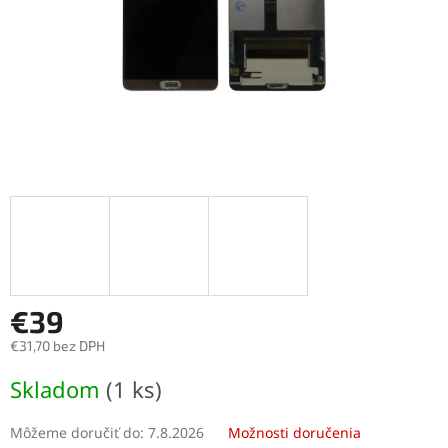
€39
€31,70 bez DPH
Jednotková
Skladom
(1 ks)
cena:
Môžeme doručiť do:
7.8.2026
Možnosti doručenia