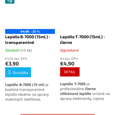
Tip
€4,90
–20 %
Lepidlo B-7000 (15ml.) -
Lepidlo T-7000 (15ml.) -
transparentné
čierne
Skladom
(>5 ks)
Vypredané
Priemerné
Priemerné
hodnotenie
hodnotenie
€3,20 bez DPH
€4 bez DPH
produktu
produktu
€3,90
€4,90
je
je
5,0
5,0
DETAIL
Do košíka
z
z
5
5
Lepidlo T-7000
je
Lepidlo B-7000 (15 ml)
je
hviezdičiek.
hviezdičiek.
profesionálne
čierne
kvalitné transparentné
silikónové lepidlo
určené na
lepidlo ideálne na opravy
opravy elektroniky, najmä
mobilných telefónov,
displejov a krytov mobilných
elektroniky a jemných
telefónov. Vyniká
vysokou
materiálov. Vytvára pevný,
pevnosťou, pružnosťou a
no pružný spoj, ktorý