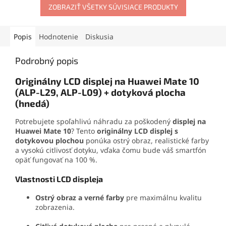
odolnosťou
voči vode a
odoláva otrasom, vode aj
ZOBRAZIŤ VŠETKY SÚVISIACE PRODUKTY
mechanickému namáhaniu.
oderu. Vďaka presnej
Vďaka
presnej aplikácii
je
aplikačnej špičke sa
ideálne aj pre detailné a
jednoducho nanáša aj na
Popis
Hodnotenie
Diskusia
precízne práce.
drobné súčiastky.
Podrobný popis
Originálny LCD displej na Huawei Mate 10
(ALP-L29, ALP-L09) + dotyková plocha
(hnedá)
Potrebujete spoľahlivú náhradu za poškodený
displej na
Huawei Mate 10
? Tento
originálny LCD displej s
dotykovou plochou
ponúka ostrý obraz, realistické farby
a vysokú citlivosť dotyku, vďaka čomu bude váš smartfón
opäť fungovať na 100 %.
Vlastnosti LCD displeja
Ostrý obraz a verné farby
pre maximálnu kvalitu
zobrazenia.