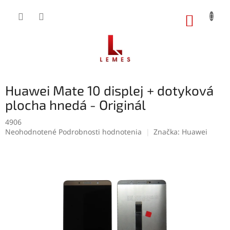
Prejsť
na
NÁKUP
obsah
KOŠÍK
Huawei Mate 10 displej + dotyková
plocha hnedá - Originál
4906
Priemerné
Neohodnotené
Podrobnosti hodnotenia
Značka:
Huawei
hodnotenie
produktu
je
0,0
z
5
hviezdičiek.