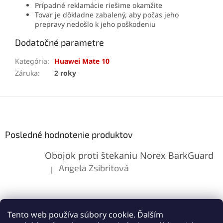
Prípadné reklamácie riešime okamžite
Tovar je dôkladne zabalený, aby počas jeho
prepravy nedošlo k jeho poškodeniu
Dodatočné parametre
Kategória
:
Huawei Mate 10
Záruka
:
2 roky
Z
á
p
ä
Posledné hodnotenie produktov
t
Obojok proti štekaniu Norex BarkGuard
i
e
Angela Zsibritová
|
Hodnotenie produktu je 5 z 5 hviezdičiek.
Tento web používa súbory cookie. Ďalším