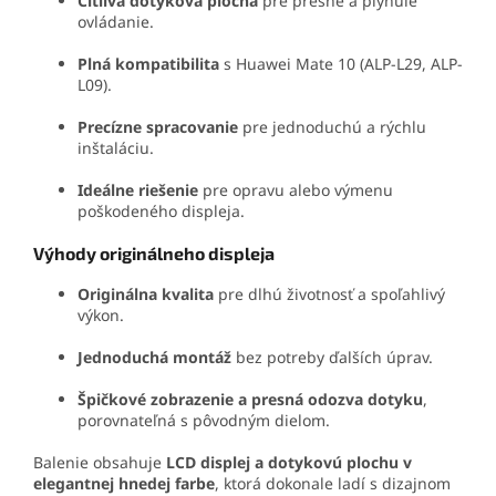
Citlivá dotyková plocha
pre presné a plynulé
ovládanie.
Plná kompatibilita
s Huawei Mate 10 (ALP-L29, ALP-
L09).
Precízne spracovanie
pre jednoduchú a rýchlu
inštaláciu.
Ideálne riešenie
pre opravu alebo výmenu
poškodeného displeja.
Výhody originálneho displeja
Originálna kvalita
pre dlhú životnosť a spoľahlivý
výkon.
Jednoduchá montáž
bez potreby ďalších úprav.
Špičkové zobrazenie a presná odozva dotyku
,
porovnateľná s pôvodným dielom.
Balenie obsahuje
LCD displej a dotykovú plochu v
elegantnej hnedej farbe
, ktorá dokonale ladí s dizajnom