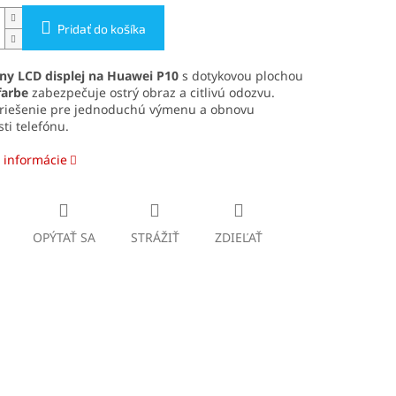
Pridať do košíka
lny LCD displej na Huawei P10
s dotykovou plochou
farbe
zabezpečuje ostrý obraz a citlivú odozvu.
 riešenie pre jednoduchú výmenu a obnovu
ti telefónu.
 informácie
OPÝTAŤ SA
STRÁŽIŤ
ZDIEĽAŤ