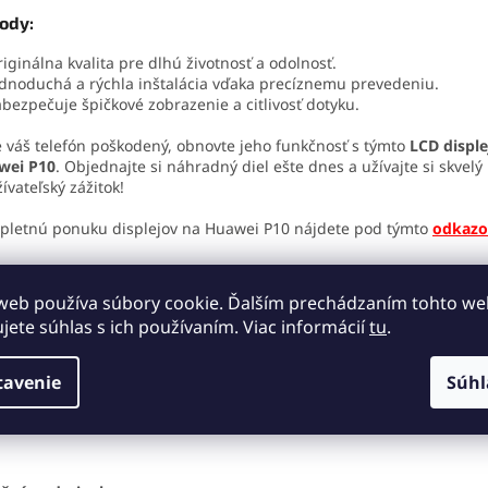
ody:
iginálna kvalita pre dlhú životnosť a odolnosť.
dnoduchá a rýchla inštalácia vďaka precíznemu prevedeniu.
bezpečuje špičkové zobrazenie a citlivosť dotyku.
e váš telefón poškodený, obnovte jeho funkčnosť s týmto
LCD displ
wei P10
. Objednajte si náhradný diel ešte dnes a užívajte si skvelý
ívateľský zážitok!
letnú ponuku displejov na Huawei P10 nájdete pod týmto
odkaz
web používa súbory cookie. Ďalším prechádzaním tohto w
táž:
ujete súhlas s ich používaním. Viac informácií
tu
.
Montáž a výmenu náhradného dielu by mal robiť kvalifikovaný se
technik. Za škody spôsobené neodbornou manipuláciou nezodp
tavenie
Súhl
Pokiaľ máte záujem o servisné náradie, môžete si vybrať z našej
pod týmto
odkazom