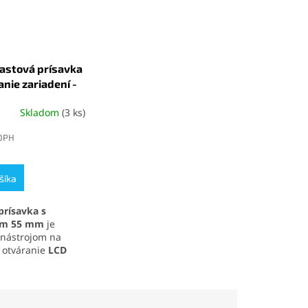
astová prísavka
anie zariadení -
Skladom
(3 ks)
é
ie
 DPH
šíka
k.
prísavka s
om 55 mm
je
nástrojom na
 otváranie
LCD
 elektronických
. Vďaka
saciemu
tlakom až 10 kg
 pevné uchopenie