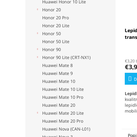
Huawei Honor 10 Lite
Honor 20
Honor 20 Pro
Honor 20 Lite
Lepid
Honor 50
tran
Honor 50 Lite
Honor 90
Priem
hodno
Honor 90 Lite (CRT-NX1)
€3,20 
produ
Huawei Mate 8
€3,
je
Huawei Mate 9
5,0
z
D
Huawei Mate 10
5
Huawei Mate 10 Lite
hviezd
Lepid
Huawei Mate 10 Pro
kvali
Huawei Mate 20
lepid
mobil
Huawei Mate 20 Lite
elekt
Huawei Mate 20 Pro
mater
no pr
Huawei Nova (CAN-L01)
odolá
Popi
Huawei Nova 3