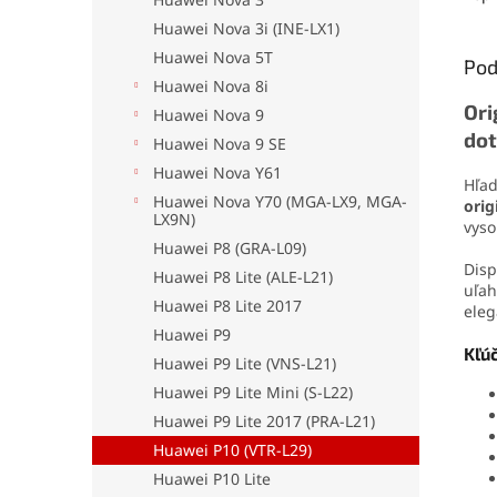
oderu
Huawei Nova 3i (INE-LX1)
aplika
jedno
Huawei Nova 5T
Pod
drobn
Huawei Nova 8i
Ori
Huawei Nova 9
dot
Huawei Nova 9 SE
Huawei Nova Y61
Hľad
Huawei Nova Y70 (MGA-LX9, MGA-
orig
LX9N)
vyso
Huawei P8 (GRA-L09)
Disp
Huawei P8 Lite (ALE-L21)
uľah
Huawei P8 Lite 2017
eleg
Huawei P9
Kľú
Huawei P9 Lite (VNS-L21)
Huawei P9 Lite Mini (S-L22)
Huawei P9 Lite 2017 (PRA-L21)
Huawei P10 (VTR-L29)
Huawei P10 Lite