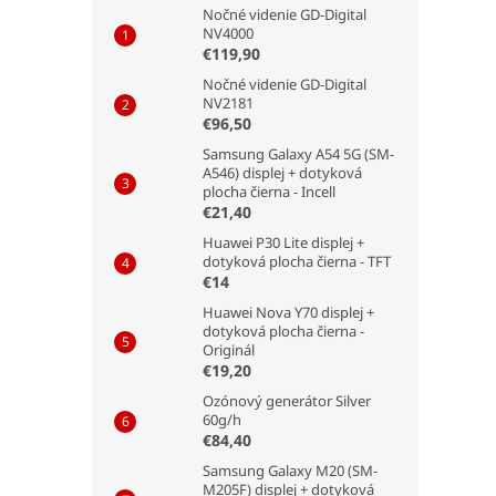
Nočné videnie GD-Digital
NV4000
€119,90
Nočné videnie GD-Digital
NV2181
€96,50
Samsung Galaxy A54 5G (SM-
A546) displej + dotyková
plocha čierna - Incell
€21,40
Huawei P30 Lite displej +
dotyková plocha čierna - TFT
€14
Huawei Nova Y70 displej +
dotyková plocha čierna -
Originál
€19,20
Ozónový generátor Silver
60g/h
€84,40
Samsung Galaxy M20 (SM-
M205F) displej + dotyková