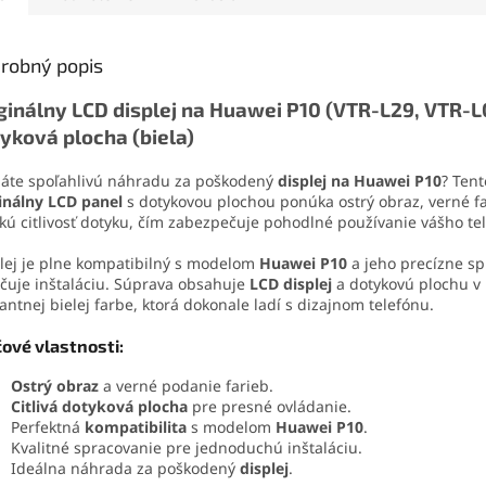
. Vďaka presnej
aj vyberač SIM karty. Vďaka
bez poško
čnej špičke sa
tejto sade zvládnete
konštrukc
ducho nanáša aj na
demontáž mobilu aj v
zaručuje 
robný popis
é súčiastky.
domácich podmienkach.
jednoduc
ginálny LCD displej na Huawei P10 (VTR-L29, VTR-L
yková plocha (biela)
áte spoľahlivú náhradu za poškodený
displej na Huawei P10
? Tent
inálny LCD panel
s dotykovou plochou ponúka ostrý obraz, verné f
kú citlivosť dotyku, čím zabezpečuje pohodlné používanie vášho te
lej je plne kompatibilný s modelom
Huawei P10
a jeho precízne s
čuje inštaláciu. Súprava obsahuje
LCD displej
a dotykovú plochu v
antnej bielej farbe, ktorá dokonale ladí s dizajnom telefónu.
čové vlastnosti:
Ostrý obraz
a verné podanie farieb.
Citlivá dotyková plocha
pre presné ovládanie.
Perfektná
kompatibilita
s modelom
Huawei P10
.
Kvalitné spracovanie pre jednoduchú inštaláciu.
Ideálna náhrada za poškodený
displej
.