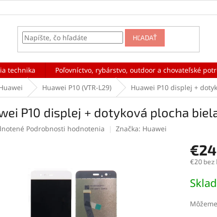
HĽADAŤ
ia technika
Poľovníctvo, rybárstvo, outdoor a chovateľské pot
Huawei
Huawei P10 (VTR-L29)
Huawei P10 displej + dotyk
ei P10 displej + dotyková plocha biela
rné
notené
Podrobnosti hodnotenia
Značka:
Huawei
enie
€24
tu
€20 bez
Jednotk
Skla
cena:
čiek.
Môžeme 