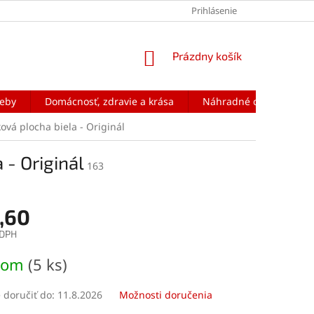
Prihlásenie
NÁKUPNÝ
Prázdny košík
KOŠÍK
reby
Domácnosť, zdravie a krása
Náhradné diely na mobi
ová plocha biela - Originál
 - Originál
163
,60
 DPH
ová
dom
(5 ks)
doručiť do:
11.8.2026
Možnosti doručenia