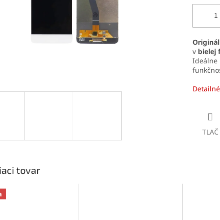
Originá
v
bielej 
Ideálne
funkčnos
Detailné
TLAČ
iaci tovar
a