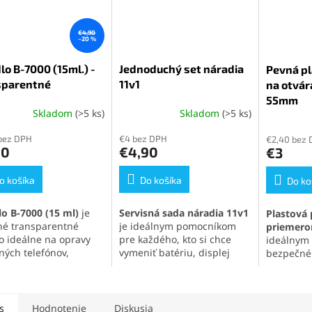
€4,90
–20 %
lo B-7000 (15ml.) -
Jednoduchý set náradia
Pevná pl
sparentné
11v1
na otvár
55mm
Skladom
(>5 ks)
Skladom
(>5 ks)
erné
Priemerné
Priemern
tenie
hodnotenie
hodnoten
bez DPH
€4 bez DPH
€2,40 bez
ktu
produktu
produktu
90
€4,90
€3
je
je
5,0
5,0
o košíka
z
Do košíka
z
Do ko
5
5
ičiek.
hviezdičiek.
hviezdičie
lo B-7000 (15 ml)
je
Servisná sada náradia 11v1
Plastová 
tné transparentné
je ideálnym pomocníkom
priemer
lo ideálne na opravy
pre každého, kto si chce
ideálnym 
ných telefónov,
vymeniť batériu, displej
bezpečné
roniky a jemných
alebo iné súčasti svojho
panelov
a
iálov. Vytvára pevný,
mobilného telefónu
.
zariadení
užný spoj, ktorý
Obsahuje skrutkovače,
efektu s 
va otrasom, vode aj
otváracie nástroje, prísavku
umožňuje
s
Hodnotenie
Diskusia