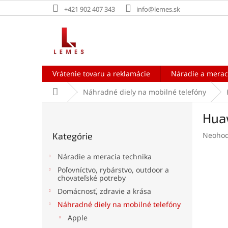
Prejsť
+421 902 407 343
info@lemes.sk
na
obsah
Vrátenie tovaru a reklamácie
Náradie a merac
Domov
Náhradné diely na mobilné telefóny
B
Huaw
o
Preskočiť
č
Prieme
Kategórie
Neohod
kategórie
n
hodnot
ý
produk
Náradie a meracia technika
p
je
Poľovníctvo, rybárstvo, outdoor a
a
0,0
chovateľské potreby
z
n
Domácnosť, zdravie a krása
5
e
hviezdi
Náhradné diely na mobilné telefóny
l
Apple