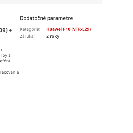
denia. Odolná
ia z ABS plastu
dlhú životnosť a
Dodatočné parametre
hú manipuláciu.
Kategória
:
Huawei P10 (VTR-L29)
09) +
Záruka
:
2 roky
o
arby a
lefónu.
pracovanie