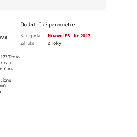
 pevné uchopenie
denia. Odolná
ia z ABS plastu
dlhú životnosť a
Dodatočné parametre
hú manipuláciu.
Kategória
:
Huawei P8 Lite 2017
ová
Záruka
:
2 roky
017
? Tento
arby a
lefónu.
ecízne
ovú
u.