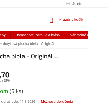
Prihlásenie
NÁKUPNÝ
Prázdny košík
KOŠÍK
reby
Domácnosť, zdravie a krása
Náhradné diely na mobi
+ dotyková plocha biela - Originál
ha biela - Originál
599
,70
ez DPH
ová
dom
(5 ks)
doručiť do:
11.8.2026
Možnosti doručenia