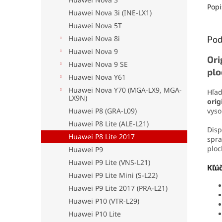
odolá
Popi
Huawei Nova 3i (INE-LX1)
oderu
aplika
Huawei Nova 5T
jedno
Huawei Nova 8i
Pod
drobn
Huawei Nova 9
Ori
Huawei Nova 9 SE
plo
Huawei Nova Y61
Huawei Nova Y70 (MGA-LX9, MGA-
Hľad
LX9N)
orig
Huawei P8 (GRA-L09)
vyso
Huawei P8 Lite (ALE-L21)
Disp
Huawei P8 Lite 2017
spra
ploc
Huawei P9
Huawei P9 Lite (VNS-L21)
Kľú
Huawei P9 Lite Mini (S-L22)
Huawei P9 Lite 2017 (PRA-L21)
Huawei P10 (VTR-L29)
Huawei P10 Lite