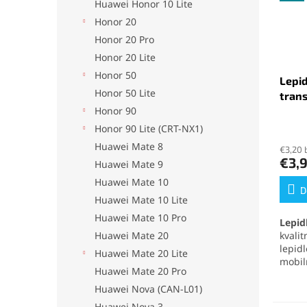
Huawei Honor 10 Lite
Honor 20
Honor 20 Pro
Honor 20 Lite
Honor 50
Lepid
Honor 50 Lite
tran
Honor 90
Priem
Honor 90 Lite (CRT-NX1)
hodno
Huawei Mate 8
€3,20 
produ
€3,
Huawei Mate 9
je
5,0
Huawei Mate 10
z
D
Huawei Mate 10 Lite
5
hviezd
Huawei Mate 10 Pro
Lepid
Huawei Mate 20
kvali
lepid
Huawei Mate 20 Lite
mobil
Huawei Mate 20 Pro
elekt
mater
Huawei Nova (CAN-L01)
no pr
Huawei Nova 3