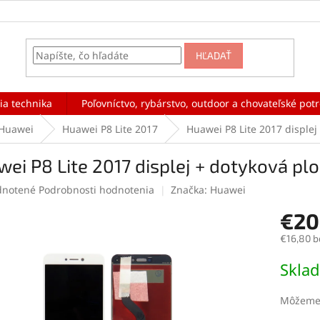
HĽADAŤ
ia technika
Poľovníctvo, rybárstvo, outdoor a chovateľské pot
Huawei
Huawei P8 Lite 2017
Huawei P8 Lite 2017 displej 
ei P8 Lite 2017 displej + dotyková ploc
rné
notené
Podrobnosti hodnotenia
Značka:
Huawei
enie
€20
tu
€16,80 b
Jednotk
Skla
cena:
čiek.
Môžeme 