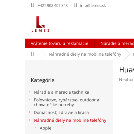
Prejsť
+421 902 407 343
info@lemes.sk
na
obsah
Vrátenie tovaru a reklamácie
Náradie a merac
Domov
Náhradné diely na mobilné telefóny
B
Huaw
o
Preskočiť
č
Prieme
Kategórie
Neohod
kategórie
n
hodnot
ý
produk
Náradie a meracia technika
p
je
Poľovníctvo, rybárstvo, outdoor a
a
0,0
chovateľské potreby
z
n
Domácnosť, zdravie a krása
5
e
hviezdi
Náhradné diely na mobilné telefóny
l
Apple