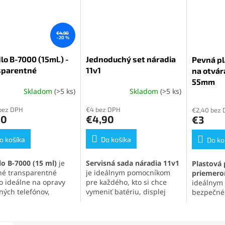
€4,90
–20 %
lo B-7000 (15ml.) -
Jednoduchý set náradia
Pevná pl
sparentné
11v1
na otvár
55mm
Skladom
(>5 ks)
Skladom
(>5 ks)
erné
Priemerné
Priemern
tenie
hodnotenie
hodnoten
bez DPH
€4 bez DPH
€2,40 bez
ktu
produktu
produktu
90
€4,90
€3
je
je
5,0
5,0
o košíka
z
Do košíka
z
Do ko
5
5
ičiek.
hviezdičiek.
hviezdičie
lo B-7000 (15 ml)
je
Servisná sada náradia 11v1
Plastová 
tné transparentné
je ideálnym pomocníkom
priemer
lo ideálne na opravy
pre každého, kto si chce
ideálnym 
ných telefónov,
vymeniť batériu, displej
bezpečné
roniky a jemných
alebo iné súčasti svojho
panelov
a
iálov. Vytvára pevný,
mobilného telefónu
.
zariadení
užný spoj, ktorý
Obsahuje skrutkovače,
efektu s 