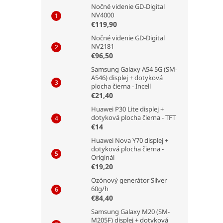
Nočné videnie GD-Digital
NV4000
€119,90
Nočné videnie GD-Digital
NV2181
€96,50
Samsung Galaxy A54 5G (SM-
A546) displej + dotyková
plocha čierna - Incell
€21,40
Huawei P30 Lite displej +
dotyková plocha čierna - TFT
€14
Huawei Nova Y70 displej +
dotyková plocha čierna -
Originál
€19,20
Ozónový generátor Silver
60g/h
€84,40
Samsung Galaxy M20 (SM-
M205F) displej + dotyková