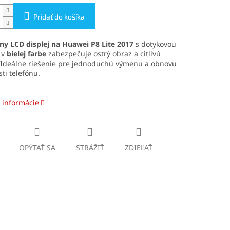
Pridať do košíka
lny LCD displej na
Huawei P8 Lite 2017
s dotykovou
 v
bielej farbe
zabezpečuje ostrý obraz a citlivú
 Ideálne riešenie pre jednoduchú výmenu a obnovu
ti telefónu.
 informácie
OPÝTAŤ SA
STRÁŽIŤ
ZDIEĽAŤ