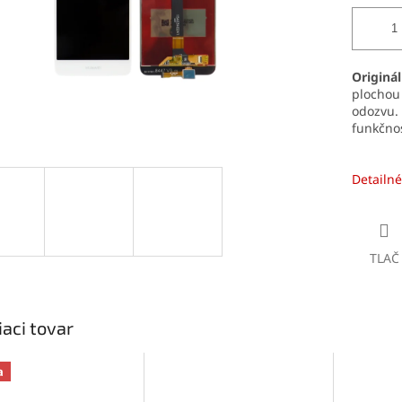
Originá
plochou
odozvu.
funkčnos
Detailné
TLAČ
iaci tovar
a