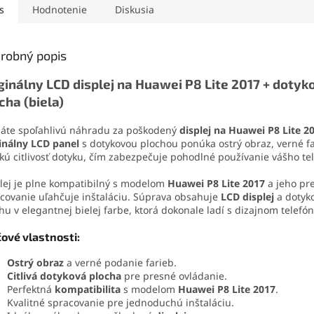
va otrasom, vode aj
otváracie nástroje, prísavku
umožňuje
s
Hodnotenie
Diskusia
. Vďaka presnej
aj vyberač SIM karty. Vďaka
bez poško
čnej špičke sa
tejto sade zvládnete
konštrukc
ducho nanáša aj na
demontáž mobilu aj v
zaručuje 
robný popis
é súčiastky.
domácich podmienkach.
jednoduc
ginálny LCD displej na Huawei P8 Lite 2017 + dotyk
cha (biela)
áte spoľahlivú náhradu za poškodený
displej na
Huawei P8 Lite 2
inálny LCD panel
s dotykovou plochou ponúka ostrý obraz, verné f
kú citlivosť dotyku, čím zabezpečuje pohodlné používanie vášho te
lej je plne kompatibilný s modelom
Huawei P8 Lite 2017
a jeho pr
covanie uľahčuje inštaláciu. Súprava obsahuje
LCD displej
a dotyk
hu v elegantnej bielej farbe, ktorá dokonale ladí s dizajnom telefón
čové vlastnosti:
Ostrý obraz
a verné podanie farieb.
Citlivá dotyková plocha
pre presné ovládanie.
Perfektná
kompatibilita
s modelom
Huawei P8 Lite 2017
.
Kvalitné spracovanie pre jednoduchú inštaláciu.