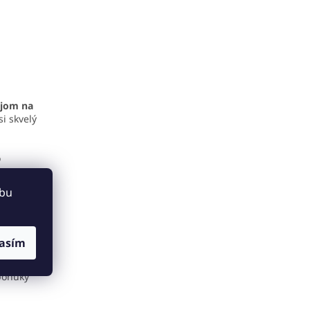
ejom na
si skvelý
o
ebu
asím
rvisný
ovedáme.
 ponuky