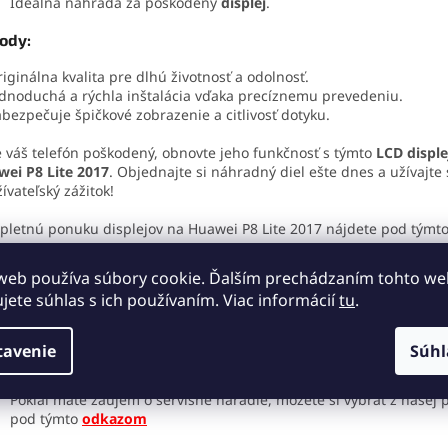
Ideálna náhrada za poškodený
displej
.
ody:
iginálna kvalita pre dlhú životnosť a odolnosť.
dnoduchá a rýchla inštalácia vďaka precíznemu prevedeniu.
bezpečuje špičkové zobrazenie a citlivosť dotyku.
e váš telefón poškodený, obnovte jeho funkčnosť s týmto
LCD displ
ei P8 Lite 2017
. Objednajte si náhradný diel ešte dnes a užívajte 
ívateľský zážitok!
pletnú ponuku displejov na
Huawei P8 Lite 2017
nájdete pod týmt
azom
.
web používa súbory cookie. Ďalším prechádzaním tohto w
ujete súhlas s ich používaním. Viac informácií
tu
.
táž:
tavenie
Súhl
Montáž a výmenu náhradného dielu by mal robiť kvalifikovaný se
technik. Za škody spôsobené neodbornou manipuláciou nezodp
Pokiaľ máte záujem o servisné náradie, môžete si vybrať z našej
pod týmto
odkazom