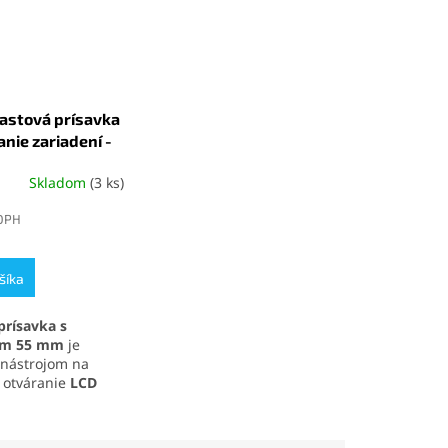
astová prísavka
anie zariadení -
Skladom
(3 ks)
é
ie
 DPH
šíka
k.
prísavka s
om 55 mm
je
nástrojom na
 otváranie
LCD
 elektronických
. Vďaka
saciemu
tlakom až 10 kg