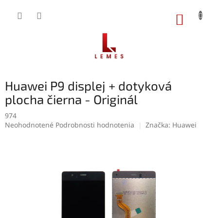
Prejsť
na
NÁKUP
obsah
KOŠÍK
Huawei P9 displej + dotyková
plocha čierna - Originál
974
Priemerné
Neohodnotené
Podrobnosti hodnotenia
Značka:
Huawei
hodnotenie
produktu
je
0,0
z
5
hviezdičiek.