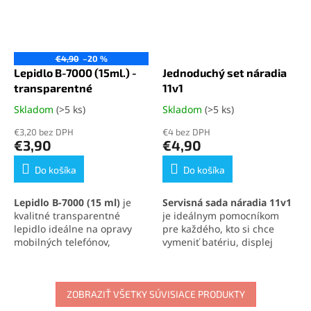
€4,90
–20 %
Lepidlo B-7000 (15ml.) -
Jednoduchý set náradia
transparentné
11v1
Skladom
(>5 ks)
Skladom
(>5 ks)
Priemerné
Priemerné
hodnotenie
hodnotenie
€3,20 bez DPH
€4 bez DPH
produktu
produktu
€3,90
€4,90
je
je
5,0
5,0
Do košíka
Do košíka
z
z
5
5
Lepidlo B-7000 (15 ml)
je
Servisná sada náradia 11v1
hviezdičiek.
hviezdičiek.
kvalitné transparentné
je ideálnym pomocníkom
lepidlo ideálne na opravy
pre každého, kto si chce
mobilných telefónov,
vymeniť batériu, displej
elektroniky a jemných
alebo iné súčasti svojho
materiálov. Vytvára pevný,
mobilného telefónu
.
no pružný spoj, ktorý
Obsahuje skrutkovače,
odoláva otrasom, vode aj
ZOBRAZIŤ VŠETKY SÚVISIACE PRODUKTY
otváracie nástroje, prísavku
oderu. Vďaka presnej
aj vyberač SIM karty. Vďaka