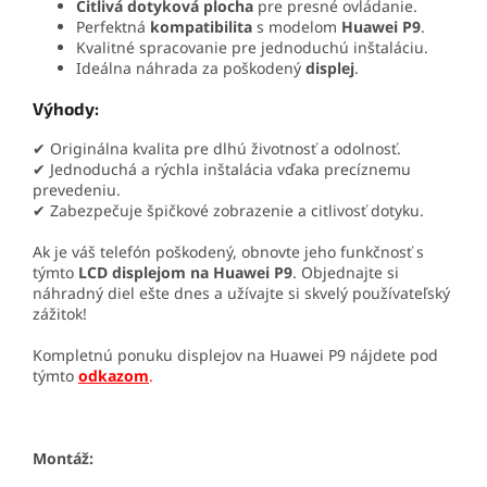
Citlivá dotyková plocha
pre presné ovládanie.
Perfektná
kompatibilita
s modelom
Huawei P9
.
Kvalitné spracovanie pre jednoduchú inštaláciu.
Ideálna náhrada za poškodený
displej
.
Výhody:
✔ Originálna kvalita pre dlhú životnosť a odolnosť.
✔ Jednoduchá a rýchla inštalácia vďaka precíznemu
prevedeniu.
✔ Zabezpečuje špičkové zobrazenie a citlivosť dotyku.
Ak je váš telefón poškodený, obnovte jeho funkčnosť s
týmto
LCD displejom na Huawei P9
. Objednajte si
náhradný diel ešte dnes a užívajte si skvelý používateľský
zážitok!
Kompletnú ponuku displejov na Huawei P9 nájdete pod
týmto
odkazom
.
Montáž: