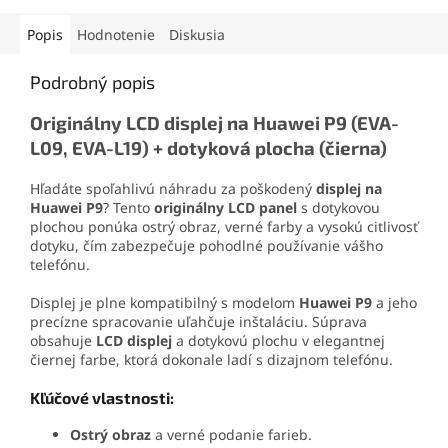
aplikačnej špičke sa
tejto sade zvládnete
jednoducho nanáša aj na
demontáž mobilu aj v
Popis
Hodnotenie
Diskusia
drobné súčiastky.
domácich podmienkach.
Podrobný popis
Originálny LCD displej na Huawei P9 (EVA-
L09, EVA-L19) + dotyková plocha (čierna)
Hľadáte spoľahlivú náhradu za poškodený
displej na
Huawei P9
? Tento
originálny LCD panel
s dotykovou
plochou ponúka ostrý obraz, verné farby a vysokú citlivosť
dotyku, čím zabezpečuje pohodlné používanie vášho
telefónu.
Displej je plne kompatibilný s modelom
Huawei P9
a jeho
precízne spracovanie uľahčuje inštaláciu. Súprava
obsahuje
LCD displej
a dotykovú plochu v elegantnej
čiernej farbe, ktorá dokonale ladí s dizajnom telefónu.
Kľúčové vlastnosti:
Ostrý obraz
a verné podanie farieb.