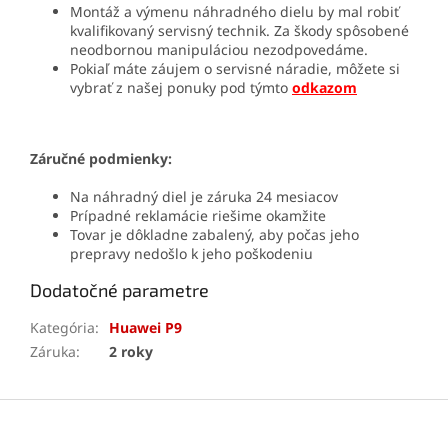
Montáž a výmenu náhradného dielu by mal robiť
kvalifikovaný servisný technik. Za škody spôsobené
neodbornou manipuláciou nezodpovedáme.
Pokiaľ máte záujem o servisné náradie, môžete si
vybrať z našej ponuky pod týmto
odkazom
Záručné podmienky:
Na náhradný diel je záruka 24 mesiacov
Prípadné reklamácie riešime okamžite
Tovar je dôkladne zabalený, aby počas jeho
prepravy nedošlo k jeho poškodeniu
Dodatočné parametre
Kategória
:
Huawei P9
Záruka
:
2 roky
Z
á