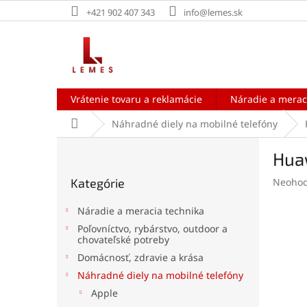
Prejsť
+421 902 407 343
info@lemes.sk
na
obsah
Vrátenie tovaru a reklamácie
Náradie a merac
Domov
Náhradné diely na mobilné telefóny
B
Huaw
o
Preskočiť
č
Prieme
Kategórie
Neohod
kategórie
n
hodnot
ý
produk
Náradie a meracia technika
p
je
Poľovníctvo, rybárstvo, outdoor a
a
0,0
chovateľské potreby
z
n
Domácnosť, zdravie a krása
5
e
hviezdi
Náhradné diely na mobilné telefóny
l
Apple