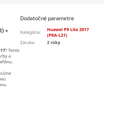
denia. Odolná
ia z ABS plastu
dlhú životnosť a
Dodatočné parametre
hú manipuláciu.
Huawei P9 Lite 2017
1) +
Kategória
:
(PRA-L21)
Záruka
:
2 roky
017
? Tento
arby a
lefónu.
ecízne
ovú
ónu.