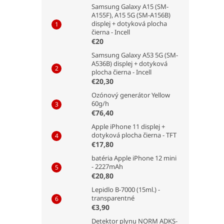
Samsung Galaxy A15 (SM-
A155F), A15 5G (SM-A156B)
displej + dotyková plocha
čierna - Incell
€20
Samsung Galaxy A53 5G (SM-
A536B) displej + dotyková
plocha čierna - Incell
€20,30
Ozónový generátor Yellow
60g/h
€76,40
Apple iPhone 11 displej +
dotyková plocha čierna - TFT
€17,80
batéria Apple iPhone 12 mini
- 2227mAh
€20,80
Lepidlo B-7000 (15ml.) -
transparentné
€3,90
Detektor plynu NORM ADKS-