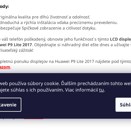
ody:
iginálna kvalita pre dlhú životnosť a odolnosť.
dnoduchá a rýchla inštalácia vďaka precíznemu prevedeniu.
bezpečuje špičkové zobrazenie a citlivosť dotyku.
e váš telefón poškodený, obnovte jeho funkčnosť s týmto
LCD displ
ei P9 Lite 2017
. Objednajte si náhradný diel ešte dnes a užívajte 
ívateľský zážitok!
letnú ponuku displejov na Huawei P9 Lite 2017 nájdete pod týmt
azom
.
web používa súbory cookie. Ďalším prechádzaním tohto w
táž:
ujete súhlas s ich používaním. Viac informácií
tu
.
Montáž a výmenu náhradného dielu by mal robiť kvalifikovaný se
tavenie
Súhl
technik. Za škody spôsobené neodbornou manipuláciou nezodp
Pokiaľ máte záujem o servisné náradie, môžete si vybrať z našej
pod týmto
odkazom