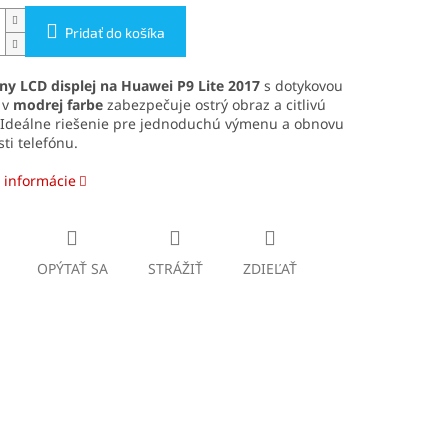
Pridať do košíka
ny LCD displej na Huawei P9 Lite 2017
s dotykovou
 v
modre
j farbe
zabezpečuje ostrý obraz a citlivú
 Ideálne riešenie pre jednoduchú výmenu a obnovu
ti telefónu.
 informácie
OPÝTAŤ SA
STRÁŽIŤ
ZDIEĽAŤ