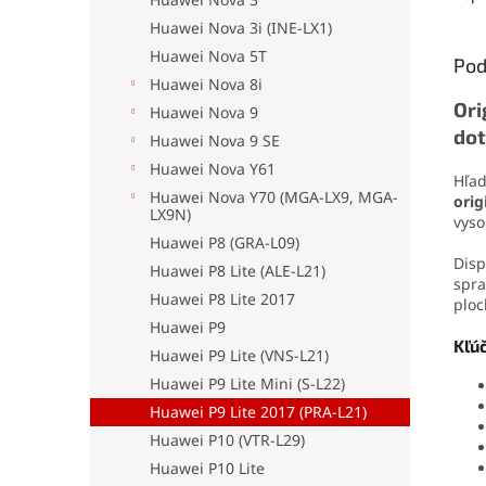
oderu
Huawei Nova 3i (INE-LX1)
aplika
jedno
Huawei Nova 5T
Pod
drobn
Huawei Nova 8i
Ori
Huawei Nova 9
dot
Huawei Nova 9 SE
Huawei Nova Y61
Hľad
Huawei Nova Y70 (MGA-LX9, MGA-
orig
LX9N)
vyso
Huawei P8 (GRA-L09)
Disp
Huawei P8 Lite (ALE-L21)
spra
Huawei P8 Lite 2017
ploc
Huawei P9
Kľú
Huawei P9 Lite (VNS-L21)
Huawei P9 Lite Mini (S-L22)
Huawei P9 Lite 2017 (PRA-L21)
Huawei P10 (VTR-L29)
Huawei P10 Lite