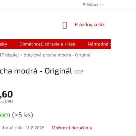
Prihlásenie
NÁKUPNÝ
Prázdny košík
KOŠÍK
reby
Domácnosť, zdravie a krása
Náhradné diely na mobi
17 displej + dotyková plocha modrá - Originál
ocha modrá - Originál
1097
,60
ez DPH
ová
dom
(>5 ks)
doručiť do:
11.8.2026
Možnosti doručenia