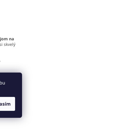
ejom na
si skvelý
o
ebu
rvisný
asím
ovedáme.
 ponuky