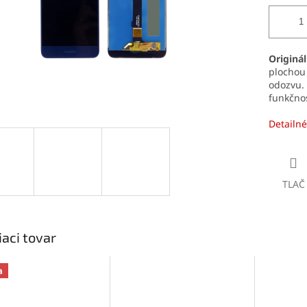
Originál
plochou
odozvu.
funkčnos
Detailné
TLAČ
iaci tovar
a