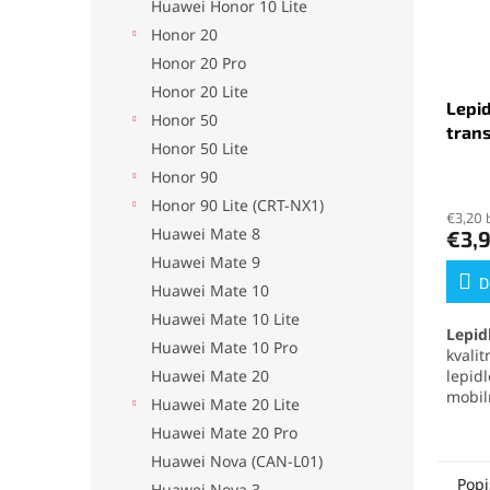
Huawei Honor 10 Lite
Honor 20
Honor 20 Pro
Honor 20 Lite
Lepid
Honor 50
tran
Honor 50 Lite
Honor 90
Priem
hodno
Honor 90 Lite (CRT-NX1)
€3,20 
produ
Huawei Mate 8
€3,
je
Huawei Mate 9
5,0
z
D
Huawei Mate 10
5
Huawei Mate 10 Lite
hviezd
Lepid
Huawei Mate 10 Pro
kvali
Huawei Mate 20
lepid
mobil
Huawei Mate 20 Lite
elekt
Huawei Mate 20 Pro
mater
no pr
Huawei Nova (CAN-L01)
odolá
Popi
Huawei Nova 3