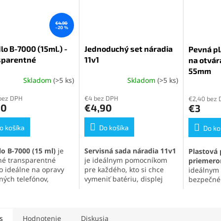
€4,90
–20 %
lo B-7000 (15ml.) -
Jednoduchý set náradia
Pevná pl
sparentné
11v1
na otvár
55mm
Skladom
(>5 ks)
Skladom
(>5 ks)
erné
Priemerné
Priemern
tenie
hodnotenie
hodnoten
bez DPH
€4 bez DPH
€2,40 bez
ktu
produktu
produktu
90
€4,90
€3
je
je
5,0
5,0
o košíka
z
Do košíka
z
Do ko
5
5
ičiek.
hviezdičiek.
hviezdičie
lo B-7000 (15 ml)
je
Servisná sada náradia 11v1
Plastová 
tné transparentné
je ideálnym pomocníkom
priemer
lo ideálne na opravy
pre každého, kto si chce
ideálnym 
ných telefónov,
vymeniť batériu, displej
bezpečné
roniky a jemných
alebo iné súčasti svojho
panelov
a
iálov. Vytvára pevný,
mobilného telefónu
.
zariadení
užný spoj, ktorý
Obsahuje skrutkovače,
efektu s 
va otrasom, vode aj
otváracie nástroje, prísavku
umožňuje
s
Hodnotenie
Diskusia