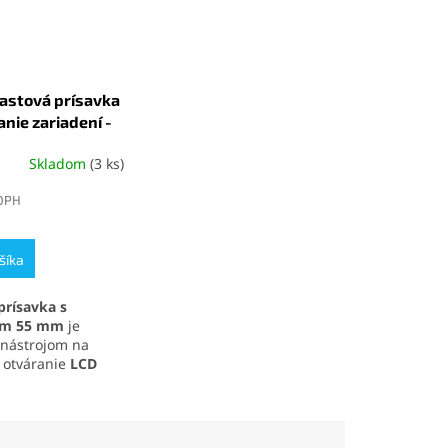
astová prísavka
anie zariadení -
Skladom
(3 ks)
é
ie
 DPH
šíka
k.
prísavka s
om 55 mm
je
nástrojom na
 otváranie
LCD
 elektronických
. Vďaka
saciemu
tlakom až 10 kg
 pevné uchopenie