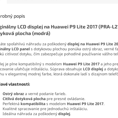
. Vďaka presnej
aj vyberač SIM karty. Vďaka
bez poško
čnej špičke sa
tejto sade zvládnete
konštrukc
ducho nanáša aj na
demontáž mobilu aj v
zaručuje 
robný popis
é súčiastky.
domácich podmienkach.
jednoduc
ginálny LCD displej na Huawei P9 Lite 2017 (PRA-L2
yková plocha (modrá)
áte spoľahlivú náhradu za poškodený
displej na Huawei P9 Lite 2
inálny LCD panel
s dotykovou plochou ponúka ostrý obraz, verné f
kú citlivosť dotyku, čím zabezpečuje pohodlné používanie vášho te
lej je plne kompatibilný s modelom
Huawei P9 Lite 2017
a jeho pr
covanie uľahčuje inštaláciu. Súprava obsahuje
LCD displej
a dotyk
hu v elegantnej modrej farbe, ktorá dokonale ladí s dizajnom telef
čové vlastnosti:
Ostrý obraz
a verné podanie farieb.
Citlivá dotyková plocha
pre presné ovládanie.
Perfektná
kompatibilita
s modelom
Huawei P9 Lite 2017
.
Kvalitné spracovanie pre jednoduchú inštaláciu.
Ideálna náhrada za poškodený
displej
.