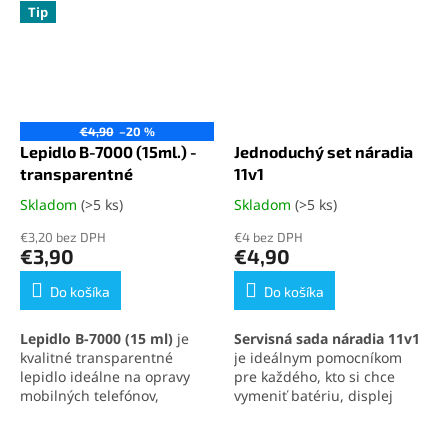
Tip
€4,90
–20 %
Lepidlo B-7000 (15ml.) -
Jednoduchý set náradia
transparentné
11v1
Skladom
(>5 ks)
Skladom
(>5 ks)
Priemerné
Priemerné
hodnotenie
hodnotenie
€3,20 bez DPH
€4 bez DPH
produktu
produktu
€3,90
€4,90
je
je
5,0
5,0
Do košíka
Do košíka
z
z
5
5
Lepidlo B-7000 (15 ml)
je
Servisná sada náradia 11v1
hviezdičiek.
hviezdičiek.
kvalitné transparentné
je ideálnym pomocníkom
lepidlo ideálne na opravy
pre každého, kto si chce
mobilných telefónov,
vymeniť batériu, displej
elektroniky a jemných
alebo iné súčasti svojho
materiálov. Vytvára pevný,
mobilného telefónu
.