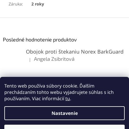
Záruka
:
2 roky
Z
á
p
ä
Posledné hodnotenie produktov
t
Obojok proti štekaniu Norex BarkGuard
i
e
Angela Zsibritová
|
Hodnotenie produktu je 5 z 5 hviezdičiek.
Tento web používa súbory cookie. Ďalším
prechádzaním tohto webu vyjadrujete súhlas s ich
používaním. Viac informácií
tu
.
Vytvoril Shoptet
Nastavenie
Copyright 2026
Lemes.sk
. Všetky práva vyhradené.
Upraviť