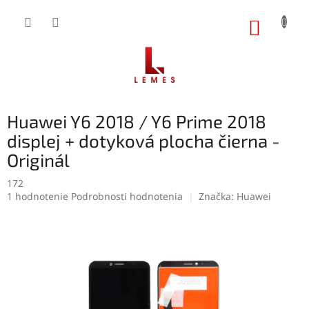
Prejsť
na
NÁKUP
obsah
KOŠÍK
Huawei Y6 2018 / Y6 Prime 2018
displej + dotyková plocha čierna -
Originál
172
Priemerné
1 hodnotenie
Podrobnosti hodnotenia
Značka:
Huawei
hodnotenie
produktu
je
5,0
z
5
hviezdičiek.