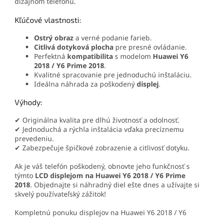
dizajnom telefónu.
Kľúčové vlastnosti:
Ostrý obraz
a verné podanie farieb.
Citlivá dotyková plocha
pre presné ovládanie.
Perfektná
kompatibilita
s modelom
Huawei Y6
2018 / Y6 Prime 2018
.
Kvalitné spracovanie pre jednoduchú inštaláciu.
Ideálna náhrada za poškodený
displej
.
Výhody:
✔ Originálna kvalita pre dlhú životnosť a odolnosť.
✔ Jednoduchá a rýchla inštalácia vďaka precíznemu
prevedeniu.
✔ Zabezpečuje špičkové zobrazenie a citlivosť dotyku.
Ak je váš telefón poškodený, obnovte jeho funkčnosť s
týmto
LCD displejom na
Huawei Y6 2018 / Y6 Prime
2018
. Objednajte si náhradný diel ešte dnes a užívajte si
skvelý používateľský zážitok!
Kompletnú ponuku displejov na
Huawei Y6 2018 / Y6