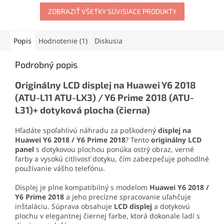
no pružný spoj, ktorý
Obsahuje skrutkovače,
odoláva otrasom, vode aj
ZOBRAZIŤ VŠETKY SÚVISIACE PRODUKTY
otváracie nástroje, prísavku
oderu. Vďaka presnej
aj vyberač SIM karty. Vďaka
aplikačnej špičke sa
tejto sade zvládnete
jednoducho nanáša aj na
demontáž mobilu aj v
Popis
Hodnotenie (1)
Diskusia
drobné súčiastky.
domácich podmienkach.
Podrobný popis
Originálny LCD displej na Huawei Y6 2018
(ATU-L11 ATU-LX3) / Y6 Prime 2018 (ATU-
L31)+ dotyková plocha (čierna)
Hľadáte spoľahlivú náhradu za poškodený
displej na
Huawei Y6 2018 / Y6 Prime 2018
? Tento
originálny LCD
panel
s dotykovou plochou ponúka ostrý obraz, verné
farby a vysokú citlivosť dotyku, čím zabezpečuje pohodlné
používanie vášho telefónu.
Displej je plne kompatibilný s modelom
Huawei Y6 2018 /
Y6 Prime 2018
a jeho precízne spracovanie uľahčuje
inštaláciu. Súprava obsahuje
LCD displej
a dotykovú
plochu v elegantnej čiernej farbe, ktorá dokonale ladí s