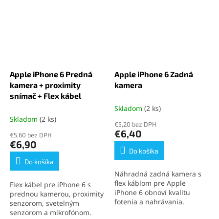
Apple iPhone 6 Predná
Apple iPhone 6 Zadná
kamera + proximity
kamera
snímač + Flex kábel
Skladom
(2 ks)
Skladom
(2 ks)
€5,20 bez DPH
€6,40
€5,60 bez DPH
€6,90
Do košíka
Do košíka
Náhradná zadná kamera s
flex káblom pre Apple
Flex kábel pre iPhone 6 s
iPhone 6 obnoví kvalitu
prednou kamerou, proximity
fotenia a nahrávania.
senzorom, svetelným
Podporuje PDAF, Full HD
senzorom a mikrofónom.