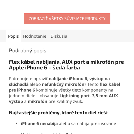
video aj slow-motion.
Rieši problémy s
Kompatibilná a ľahko
videohovormi, zhasínaním
vymeniteľná.
displeja a zvukom. Vhodný
pre rýchlu opravu
ZOBRAZIŤ VŠETKY SÚVISIACE PRODUKTY
poškodených komponentov.
Popis
Hodnotenie
Diskusia
Podrobný popis
Flex kábel nabíjania, AUX port a mikrofón pre
Apple iPhone 6 – šedá farba
Potrebujete opraviť
nabíjanie iPhonu 6
,
výstup na
slúchadlá
alebo
nefunkčný mikrofón
? Tento
flex kábel
pre iPhone 6
kombinuje všetky tieto komponenty na
jednom diele – obsahuje
Lightning port
,
3,5 mm AUX
výstup
a
mikrofón
pre kvalitný zvuk.
Najčastejšie problémy, ktoré tento diel rieši:
iPhone 6 nenabíja
alebo sa nabíja prerušovane