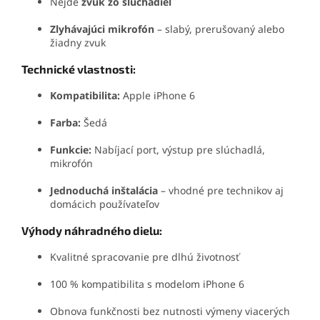
Nejde
zvuk zo slúchadiel
Zlyhávajúci mikrofón
– slabý, prerušovaný alebo
žiadny zvuk
Technické vlastnosti:
Kompatibilita:
Apple iPhone 6
Farba:
Šedá
Funkcie:
Nabíjací port, výstup pre slúchadlá,
mikrofón
Jednoduchá inštalácia
– vhodné pre technikov aj
domácich používateľov
Výhody náhradného dielu:
Kvalitné spracovanie pre dlhú životnosť
100 % kompatibilita s modelom iPhone 6
Obnova funkčnosti bez nutnosti výmeny viacerých