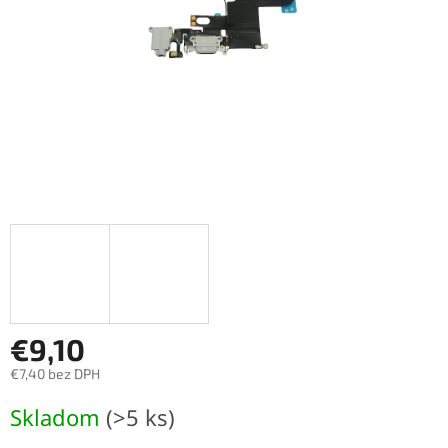
€9,10
€7,40 bez DPH
Jednotková
Skladom
(>5 ks)
cena: