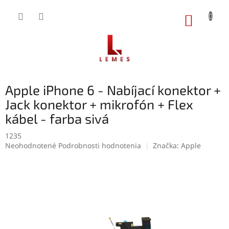
Prejsť
na
NÁKUP
obsah
KOŠÍK
Apple iPhone 6 - Nabíjací konektor +
Jack konektor + mikrofón + Flex
kábel - farba sivá
1235
Priemerné
Neohodnotené
Podrobnosti hodnotenia
Značka:
Apple
hodnotenie
produktu
je
0,0
z
5
hviezdičiek.