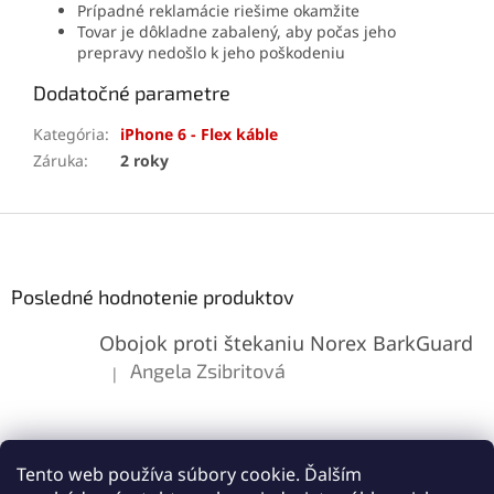
Prípadné reklamácie riešime okamžite
Tovar je dôkladne zabalený, aby počas jeho
prepravy nedošlo k jeho poškodeniu
Dodatočné parametre
Kategória
:
iPhone 6 - Flex káble
Záruka
:
2 roky
Z
á
p
ä
Posledné hodnotenie produktov
t
Obojok proti štekaniu Norex BarkGuard
i
e
Angela Zsibritová
|
Hodnotenie produktu je 5 z 5 hviezdičiek.
Tento web používa súbory cookie. Ďalším