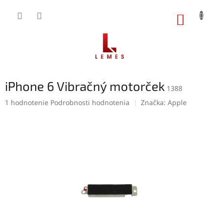
Prejsť
na
NÁKUP
obsah
KOŠÍK
iPhone 6 Vibračný motorček
1388
Priemerné
1 hodnotenie
Podrobnosti hodnotenia
Značka:
Apple
hodnotenie
produktu
je
5,0
z
5
hviezdičiek.