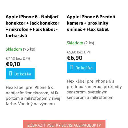
Apple iPhone 6 - Nabíjací
Apple iPhone 6 Predná
konektor + Jack konektor
kamera + proximity
+ mikrofón + Flex kábel -
snímač + Flex kábel
farba sivá
Skladom
(2 ks)
Skladom
(>5 ks)
€5,60 bez DPH
€6,90
€7,40 bez DPH
€9,10
Do košíka
Do košíka
Flex kábel pre iPhone 6 s
prednou kamerou, proximity
Flex kábel pre iPhone 6 s
senzorom, svetelným
nabíjacím konektorom, AUX
senzorom a mikrofónom.
portom a mikrofónom v sivej
Rieši problémy s
farbe. Vhodný na výmenu
videohovormi, zhasínaním
pri poruchách zvuku či
displeja a zvukom. Vhodný
nabíjania. Kompatibilný,
pre rýchlu opravu
spoľahlivý a ľahko
poškodených komponentov.
vymeniteľný.
ZOBRAZIŤ VŠETKY SÚVISIACE PRODUKTY