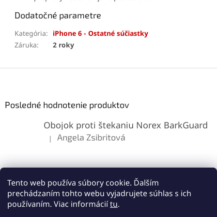
Dodatočné parametre
Kategória
:
iPhone 6 - Ostatné súčiastky
Záruka
:
2 roky
Z
á
p
ä
Posledné hodnotenie produktov
t
Obojok proti štekaniu Norex BarkGuard
i
e
Angela Zsibritová
|
Hodnotenie produktu je 5 z 5 hviezdičiek.
Tento web používa súbory cookie. Ďalším
prechádzaním tohto webu vyjadrujete súhlas s ich
používaním. Viac informácií
tu
.