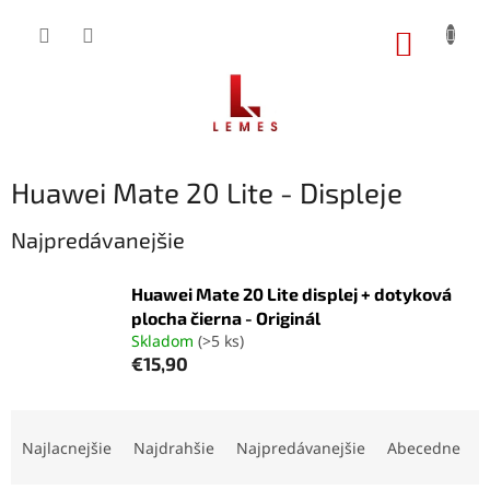
Prejsť
na
NÁKUP
obsah
KOŠÍK
Huawei Mate 20 Lite - Displeje
Najpredávanejšie
Huawei Mate 20 Lite displej + dotyková
plocha čierna - Originál
Skladom
(>5 ks)
€15,90
R
a
Najlacnejšie
Najdrahšie
Najpredávanejšie
Abecedne
d