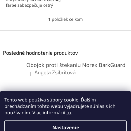
farbe
zabezpečuje ostrý
obraz a citlivú odozvu.
Ideálne riešenie pre
1
položiek celkom
O
jednoduchú výmenu a
v
obnovu funkčnosti telefónu.
l
Z
á
á
d
p
a
ä
Posledné hodnotenie produktov
c
t
i
Obojok proti štekaniu Norex BarkGuard
i
e
p
e
Angela Zsibritová
|
Hodnotenie produktu je 5 z 5 hviezdičiek.
r
v
k
y
v
Tento web používa súbory cookie. Ďalším
ý
prechádzaním tohto webu vyjadrujete súhlas s ich
p
používaním. Viac informácií
tu
.
i
s
Vytvoril Shoptet
u
Nastavenie