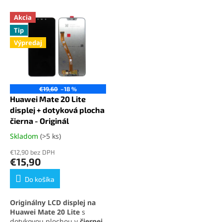
e
V
n
Akcia
ý
i
Tip
p
e
Výpredaj
i
p
s
r
p
o
r
d
o
u
€19,60
–18 %
d
k
Huawei Mate 20 Lite
u
t
displej + dotyková plocha
k
o
čierna - Originál
t
v
Skladom
(>5 ks)
Priemerné
o
hodnotenie
v
€12,90 bez DPH
produktu
€15,90
je
4,9
Do košíka
z
5
Originálny LCD displej na
hviezdičiek.
Huawei Mate 20 Lite
s
dotykovou plochou v
čiernej