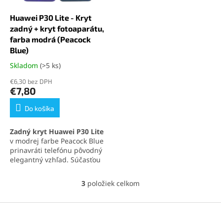
Huawei P30 Lite - Kryt
zadný + kryt fotoaparátu,
farba modrá (Peacock
Blue)
Skladom
(>5 ks)
Priemerné
hodnotenie
€6,30 bez DPH
produktu
€7,80
je
5,0
Do košíka
z
5
Zadný kryt Huawei P30 Lite
hviezdičiek.
v modrej farbe Peacock Blue
prinavráti telefónu pôvodný
elegantný vzhľad. Súčasťou
balenia je aj
ochranné
sklíčko fotoaparátu
, ktoré
3
položiek celkom
O
chráni objektív pred
v
poškodením. Perfektná
l
Z
kompatibilita a jednoduchá
á
montáž zaručujú spoľahlivú
á