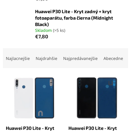
Huawei P30 Lite - Kryt zadný + kryt
fotoaparátu, farba čierna (Midnight
Black)
Skladom
(>5 ks)
€7,80
R
a
Najlacnejšie
Najdrahšie
Najpredávanejšie
Abecedne
d
e
V
n
ý
i
p
e
i
p
s
r
p
o
r
d
o
u
d
k
Huawei P30 Lite - Kryt
Huawei P30 Lite - Kryt