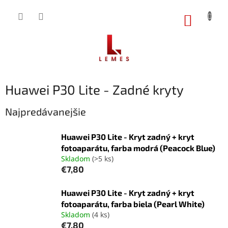
Prejsť
na
NÁKUP
obsah
KOŠÍK
Huawei P30 Lite - Zadné kryty
Najpredávanejšie
Huawei P30 Lite - Kryt zadný + kryt
fotoaparátu, farba modrá (Peacock Blue)
Skladom
(>5 ks)
€7,80
Huawei P30 Lite - Kryt zadný + kryt
fotoaparátu, farba biela (Pearl White)
Skladom
(4 ks)
€7,80