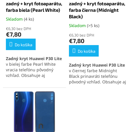
u
t
zadný + kryt fotoaparátu,
zadný + kryt fotoaparátu,
k
o
farba biela (Pearl White)
farba čierna (Midnight
t
v
Black)
Skladom
(4 ks)
Priemerné
o
hodnotenie
Skladom
(>5 ks)
Priemerné
v
€6,30 bez DPH
produktu
hodnotenie
€7,80
€6,30 bez DPH
je
produktu
€7,80
5,0
je
Do košíka
z
5,0
Do košíka
5
z
Zadný kryt Huawei P30 Lite
hviezdičiek.
5
v bielej farbe Pearl White
Zadný kryt Huawei P30 Lite
hviezdičiek.
vracia telefónu pôvodný
v čiernej farbe Midnight
vzhľad. Obsahuje aj
Black prinavráti telefónu
ochranné sklíčko
pôvodný vzhľad. Obsahuje aj
fotoaparátu
, ktoré chráni
ochranné sklíčko
objektív pred poškodením.
fotoaparátu
, ktoré chráni
Perfektne kompatibilný diel
objektív pred poškodením.
pre jednoduchú výmenu a
Perfektne kompatibilný diel
spoľahlivú ochranu
pre jednoduchú montáž a
zariadenia.
spoľahlivú ochranu
zariadenia.