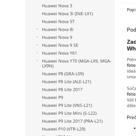
no pr
Huawei Nova 3
odolá
Popi
Huawei Nova 3i (INE-LX1)
oderu
aplika
Huawei Nova 5T
jedno
Pod
Huawei Nova 8i
drobn
Huawei Nova 9
Zad
Huawei Nova 9 SE
Whi
Huawei Nova Y61
Potr
Huawei Nova Y70 (MGA-LX9, MGA-
fot
LX9N)
ideá
Huawei P8 (GRA-L09)
smar
Huawei P8 Lite (ALE-L21)
Súča
Huawei P8 Lite 2017
fot
Huawei P9
Váš
Huawei P9 Lite (VNS-L21)
dôle
Huawei P9 Lite Mini (S-L22)
Preč
Huawei P9 Lite 2017 (PRA-L21)
Huawei P10 (VTR-L29)