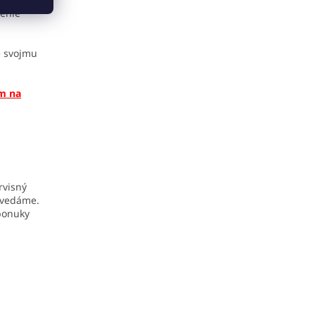
enie
e svojmu
ím na
rvisný
ovedáme.
 ponuky