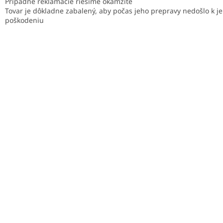
Prípadné reklamácie riešime okamžite
Tovar je dôkladne zabalený, aby počas jeho prepravy nedošlo k j
poškodeniu