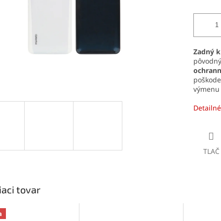
Zadný k
pôvodný
ochrann
poškode
výmenu 
Detailné
TLAČ
iaci tovar
a