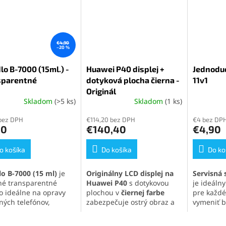
€4,90
–20 %
lo B-7000 (15ml.) -
Huawei P40 displej +
Jednoduc
sparentné
dotyková plocha čierna -
11v1
Originál
Skladom
(>5 ks)
Skladom
(1 ks)
erné
Priemerné
Priemern
tenie
hodnotenie
hodnoten
bez DPH
€114,20 bez DPH
€4 bez DP
ktu
produktu
produktu
90
€140,40
€4,90
je
je
5,0
5,0
o košíka
z
Do košíka
z
Do ko
5
5
ičiek.
hviezdičiek.
hviezdičie
lo B-7000 (15 ml)
je
Originálny LCD displej na
Servisná 
tné transparentné
Huawei P40
s dotykovou
je ideál
lo ideálne na opravy
plochou v
čiernej farbe
pre každé
ných telefónov,
zabezpečuje ostrý obraz a
vymeniť ba
roniky a jemných
citlivú odozvu. Ideálne
alebo iné
iálov. Vytvára pevný,
riešenie pre jednoduchú
mobilnéh