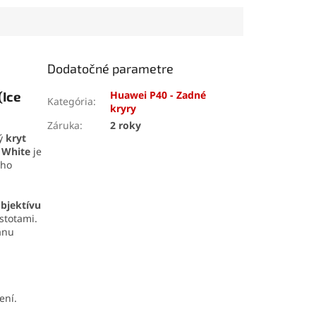
skrutkovače,
efektu s tlakom až 10 kg
nástroje, prísavku
umožňuje pevné uchopenie
č SIM karty. Vďaka
bez poškodenia. Odolná
e zvládnete
konštrukcia z ABS plastu
mobilu aj v
zaručuje dlhú životnosť a
Dodatočné parametre
 podmienkach.
jednoduchú manipuláciu.
(Ice
Huawei P40 - Zadné
Kategória
:
kryry
Záruka
:
2 roky
ý
kryt
 White
je
šho
objektívu
stotami.
anu
ení.