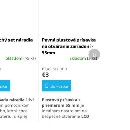
hý set náradia
Pevná plastová prísavka
na otváranie zariadení -
Ďalší
55mm
produkt
Skladom
(>5 ks)
Skladom
(3 ks)
é
Priemerné
ie
hodnotenie
H
€2,40 bez DPH
produktu
€3
je
5,0
šíka
z
Do košíka
5
k.
hviezdičiek.
sada náradia 11v1
Plastová prísavka s
nym pomocníkom
priemerom 55 mm
je
ho, kto si chce
ideálnym nástrojom na
tériu, displej
bezpečné otváranie
LCD
 súčasti svojho
panelov
a elektronických
o telefónu
.
zariadení. Vďaka
saciemu