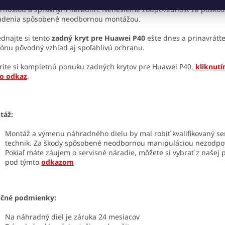
rnosťou a správnym náradím. Nenesieme zodpovednosť za poškod
iadenia spôsobené neodbornou montážou.
dnajte si tento
zadný kryt pre Huawei P40
ešte dnes a prinavráťt
fónu pôvodný vzhľad aj spoľahlivú ochranu.
rite si kompletnú ponuku zadných krytov pre Huawei P40,
kliknut
to odkaz
.
táž:
Montáž a výmenu náhradného dielu by mal robiť kvalifikovaný se
technik. Za škody spôsobené neodbornou manipuláciou nezodp
Pokiaľ máte záujem o servisné náradie, môžete si vybrať z našej
pod týmto
odkazom
učné podmienky:
Na náhradný diel je záruka 24 mesiacov