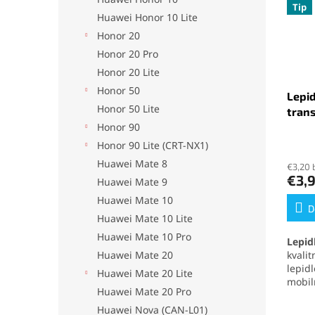
Tip
Huawei Honor 10 Lite
Honor 20
Honor 20 Pro
Honor 20 Lite
Honor 50
Lepid
Honor 50 Lite
tran
Honor 90
Priem
Honor 90 Lite (CRT-NX1)
hodno
Huawei Mate 8
€3,20 
produ
€3,
Huawei Mate 9
je
5,0
Huawei Mate 10
z
D
Huawei Mate 10 Lite
5
hviezd
Huawei Mate 10 Pro
Lepid
Huawei Mate 20
kvali
lepid
Huawei Mate 20 Lite
mobil
Huawei Mate 20 Pro
elekt
mater
Huawei Nova (CAN-L01)