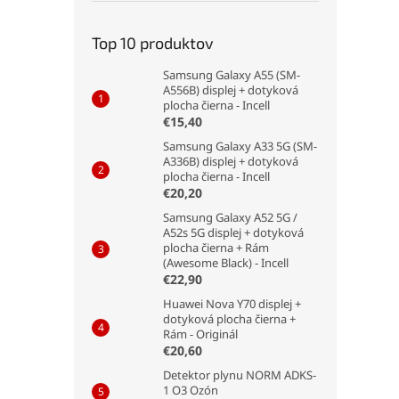
Top 10 produktov
Samsung Galaxy A55 (SM-
A556B) displej + dotyková
plocha čierna - Incell
€15,40
Samsung Galaxy A33 5G (SM-
A336B) displej + dotyková
plocha čierna - Incell
€20,20
Samsung Galaxy A52 5G /
A52s 5G displej + dotyková
plocha čierna + Rám
(Awesome Black) - Incell
€22,90
Huawei Nova Y70 displej +
dotyková plocha čierna +
Rám - Originál
€20,60
Detektor plynu NORM ADKS-
1 O3 Ozón