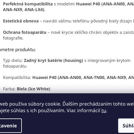
Perfektná kompatibilita
s modelmi
Huawei P40 (ANA-AN00, AN
ANA-NX9, ANA-LX4)
.
Estetická obnova
– navráti vášmu telefónu pôvodný biely dizajn 
Ochrana fotoaparátu
– nové krycie sklíčko chráni objektív a zaisť
fotografie.
ametre produktu:
Typ dielu:
Zadný kryt batérie (housing)
s integrovaným krytom
fotoaparátu
Kompatibilita:
Huawei P40 (ANA-AN00, ANA-TN00, ANA-NX9, AN
Farba:
Biela (Ice White)
Materiál: kvalitné
sklo
(zhodné s originálom)
web používa súbory cookie. Ďalším prechádzaním tohto w
ujete súhlas s ich používaním. Viac informácií
tu
.
Stav: nový náhradný diel
zornenie:
tavenie
Súhl
rúčame výmenu zveriť odborníkovi alebo ju vykonať s maximálno