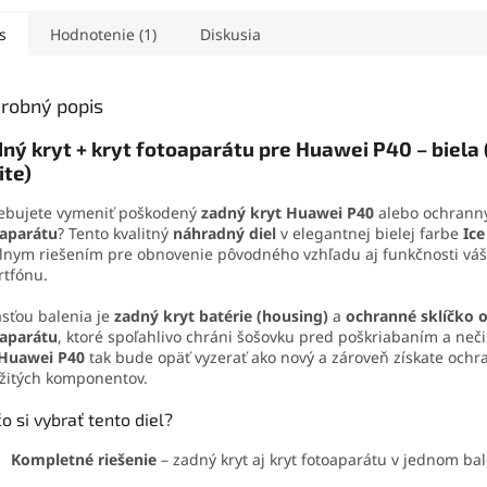
užný spoj, ktorý
výmenu a obnovu
Obsahuje 
va otrasom, vode aj
funkčnosti telefónu.
otváracie 
s
Hodnotenie (1)
Diskusia
. Vďaka presnej
aj vybera
čnej špičke sa
tejto sad
ducho nanáša aj na
demontáž 
robný popis
é súčiastky.
domácich
ný kryt + kryt fotoaparátu pre Huawei P40 – biela 
te)
ebujete vymeniť poškodený
zadný kryt Huawei P40
alebo ochrann
oaparátu
? Tento kvalitný
náhradný diel
v elegantnej bielej farbe
Ice
lnym riešením pre obnovenie pôvodného vzhľadu aj funkčnosti vá
tfónu.
sťou balenia je
zadný kryt batérie (housing)
a
ochranné sklíčko 
oaparátu
, ktoré spoľahlivo chráni šošovku pred poškriabaním a neči
Huawei P40
tak bude opäť vyzerať ako nový a zároveň získate ochr
žitých komponentov.
o si vybrať tento diel?
Kompletné riešenie
– zadný kryt aj kryt fotoaparátu v jednom bal