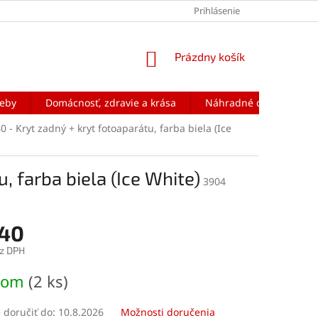
Prihlásenie
NÁKUPNÝ
Prázdny košík
KOŠÍK
reby
Domácnosť, zdravie a krása
Náhradné diely na mobi
 - Kryt zadný + kryt fotoaparátu, farba biela (Ice
, farba biela (Ice White)
3904
,40
z DPH
ová
dom
(2 ks)
doručiť do:
10.8.2026
Možnosti doručenia