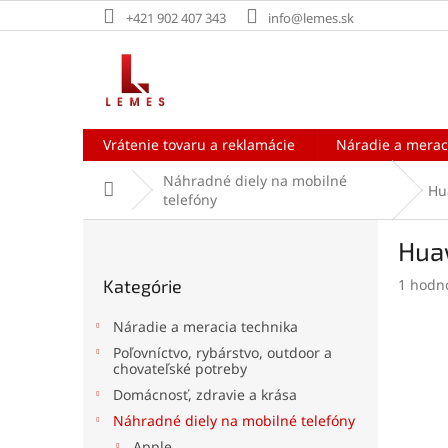
Prejsť
+421 902 407 343
info@lemes.sk
na
obsah
Vrátenie tovaru a reklamácie
Náradie a merac
Náhradné diely na mobilné
Domov
Hu
telefóny
B
Huaw
o
Preskočiť
č
Prieme
Kategórie
1 hodn
kategórie
n
hodnot
ý
produk
Náradie a meracia technika
p
je
Poľovníctvo, rybárstvo, outdoor a
a
5,0
chovateľské potreby
z
n
Domácnosť, zdravie a krása
5
e
hviezdi
Náhradné diely na mobilné telefóny
l
Apple