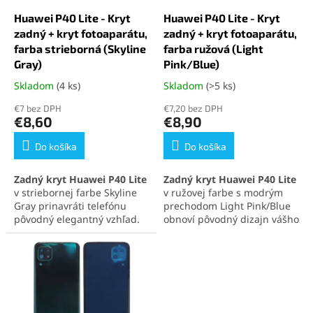
o
u
d
k
Huawei P40 Lite - Kryt
Huawei P40 Lite - Kryt
u
t
zadný + kryt fotoaparátu,
zadný + kryt fotoaparátu,
k
o
farba strieborná (Skyline
farba ružová (Light
t
v
Gray)
Pink/Blue)
o
Skladom
(4 ks)
Skladom
(>5 ks)
Priemerné
Priemerné
v
hodnotenie
hodnotenie
€7 bez DPH
€7,20 bez DPH
produktu
produktu
€8,60
€8,90
je
je
5,0
5,0
Do košíka
Do košíka
z
z
5
5
Zadný kryt Huawei P40 Lite
Zadný kryt Huawei P40 Lite
hviezdičiek.
hviezdičiek.
v striebornej farbe Skyline
v ružovej farbe s modrým
Gray prinavráti telefónu
prechodom Light Pink/Blue
pôvodný elegantný vzhľad.
obnoví pôvodný dizajn vášho
Súčasťou balenia je aj
telefónu. Súčasťou balenia
ochranné sklíčko
je aj
ochranné sklíčko
fotoaparátu
, ktoré chráni
fotoaparátu
, ktoré chráni
šošovku pred poškodením.
šošovku pred poškodením.
Perfektne kompatibilný diel
Perfektný náhradný diel pre
pre rýchlu výmenu a
rýchlu výmenu a spoľahlivú
spoľahlivú ochranu
ochranu zariadenia.