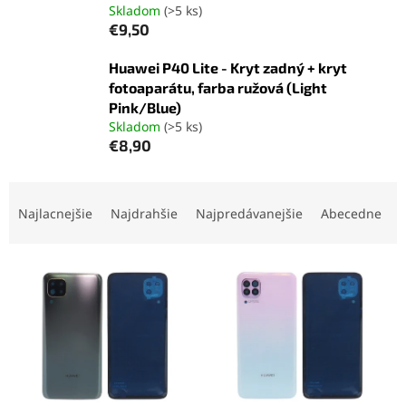
Skladom
(>5 ks)
€9,50
Huawei P40 Lite - Kryt zadný + kryt
fotoaparátu, farba ružová (Light
Pink/Blue)
Skladom
(>5 ks)
€8,90
R
a
Najlacnejšie
Najdrahšie
Najpredávanejšie
Abecedne
d
e
V
n
ý
i
p
e
i
p
s
r
p
o
r
d