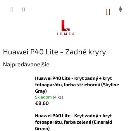
Prejsť
na
NÁKUP
obsah
KOŠÍK
Huawei P40 Lite - Zadné kryry
Najpredávanejšie
Huawei P40 Lite - Kryt zadný + kryt
fotoaparátu, farba strieborná (Skyline
Gray)
Skladom
(4 ks)
€8,60
Huawei P40 Lite - Kryt zadný + kryt
fotoaparátu, farba zelená (Emerald
Green)