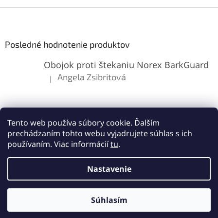
v
šošovku pred poškodením.
l
Z
Perfektný náhradný diel pre
á
rýchlu výmenu a spoľahlivú
á
d
ochranu zariadenia.
p
a
ä
Posledné hodnotenie produktov
c
t
i
Obojok proti štekaniu Norex BarkGuard
i
e
p
e
Angela Zsibritová
|
Hodnotenie produktu je 5 z 5 hviezdičiek.
r
v
k
y
v
Tento web používa súbory cookie. Ďalším
ý
prechádzaním tohto webu vyjadrujete súhlas s ich
p
používaním. Viac informácií
tu
.
i
s
Vytvoril Shoptet
u
Nastavenie
Copyright 2026
Lemes.sk
. Všetky práva vyhradené.
Upraviť
Súhlasím
nastavenie cookies