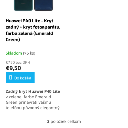
zariadenia.
Huawei P40 Lite - Kryt
zadný + kryt fotoaparátu,
farba zelená (Emerald
Green)
Skladom
(>5 ks)
€7,70 bez DPH
€9,50
Do košíka
Zadný kryt Huawei P40 Lite
v zelenej farbe Emerald
Green prinavráti vášmu
telefónu pôvodný elegantný
vzhľad. Obsahuje aj
ochranné sklíčko
3
položiek celkom
O
fotoaparátu
, ktoré chráni