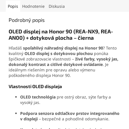
aplikačnej špičke sa
tejto sade zvládnete
jednoducho nanáša aj na
demontáž mobilu aj v
Popis
Hodnotenie
Diskusia
drobné súčiastky.
domácich podmienkach.
Podrobný popis
OLED displej na Honor 90 (REA-NX9, REA-
AN00) + dotyková plocha – čierna
Hľadáš
spoľahlivý náhradný displej na Honor 90
? Tento
kvalitný
OLED displej s dotykovou plochou
ponúka
špičkové zobrazovacie vlastnosti –
živé farby, vysoký jas,
dokonalý kontrast a citlivé dotykové ovládanie
. Je
ideálnym riešením pre opravu alebo výmenu
poškodeného displeja Honor 90.
Vlastnosti OLED displeja
OLED technológia
pre ostrý obraz, sýte farby a
vysoký jas.
Podpora senzora odtlačkov prstov integrovaného
v displeji
– bezpečné a pohodlné odomykanie.