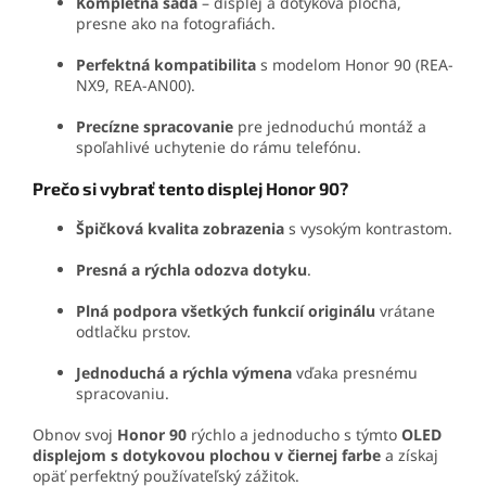
Kompletná sada
– displej a dotyková plocha,
presne ako na fotografiách.
Perfektná kompatibilita
s modelom Honor 90 (REA-
NX9, REA-AN00).
Precízne spracovanie
pre jednoduchú montáž a
spoľahlivé uchytenie do rámu telefónu.
Prečo si vybrať tento displej Honor 90?
Špičková kvalita zobrazenia
s vysokým kontrastom.
Presná a rýchla odozva dotyku
.
Plná podpora všetkých funkcií originálu
vrátane
odtlačku prstov.
Jednoduchá a rýchla výmena
vďaka presnému
spracovaniu.
Obnov svoj
Honor 90
rýchlo a jednoducho s týmto
OLED
displejom s dotykovou plochou v čiernej farbe
a získaj
opäť perfektný používateľský zážitok.