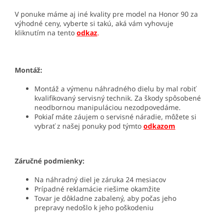
V ponuke máme aj iné kvality pre model na Honor 90 za
výhodné ceny, vyberte si takú, aká vám vyhovuje
kliknutím na tento
odkaz
.
Montáž:
Montáž a výmenu náhradného dielu by mal robiť
kvalifikovaný servisný technik. Za škody spôsobené
neodbornou manipuláciou nezodpovedáme.
Pokiaľ máte záujem o servisné náradie, môžete si
vybrať z našej ponuky pod týmto
odkazom
Záručné podmienky:
Na náhradný diel je záruka 24 mesiacov
Prípadné reklamácie riešime okamžite
Tovar je dôkladne zabalený, aby počas jeho
prepravy nedošlo k jeho poškodeniu