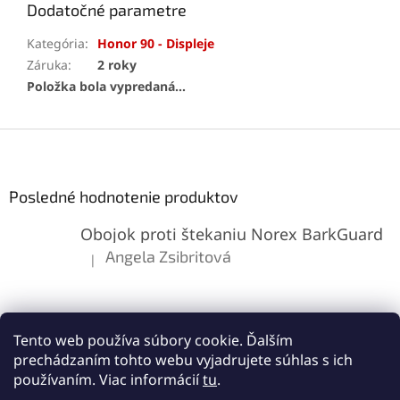
Dodatočné parametre
Kategória
:
Honor 90 - Displeje
Záruka
:
2 roky
Položka bola vypredaná…
Z
á
p
ä
Posledné hodnotenie produktov
t
Obojok proti štekaniu Norex BarkGuard
i
e
Angela Zsibritová
|
Hodnotenie produktu je 5 z 5 hviezdičiek.
Tento web používa súbory cookie. Ďalším
prechádzaním tohto webu vyjadrujete súhlas s ich
používaním. Viac informácií
tu
.