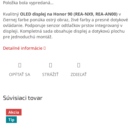
Položka bola vypredaná…
Kvalitný
OLED displej na Honor 90 (REA-NX9, REA-AN00)
v
čiernej farbe ponúka ostrý obraz, živé farby a presné dotykové
ovládanie. Podporuje senzor odtlačkov prstov integrovaný v
displeji. Kompletná sada obsahuje displej a dotykovú plochu
pre jednoduchú montáž.
Detailné informácie
OPÝTAŤ SA
STRÁŽIŤ
ZDIEĽAŤ
Súvisiaci tovar
Akcia
Tip