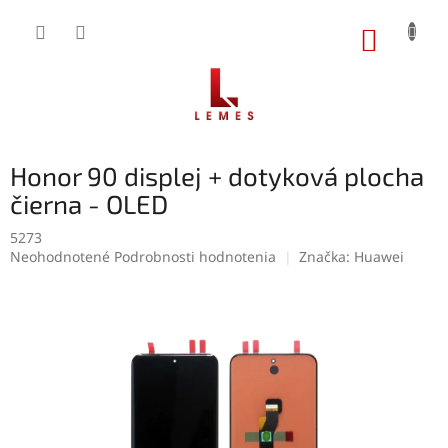
Prejsť
na
NÁKUP
obsah
KOŠÍK
Honor 90 displej + dotyková plocha
čierna - OLED
5273
Priemerné
Neohodnotené
Podrobnosti hodnotenia
Značka:
Huawei
hodnotenie
produktu
je
0,0
z
5
hviezdičiek.