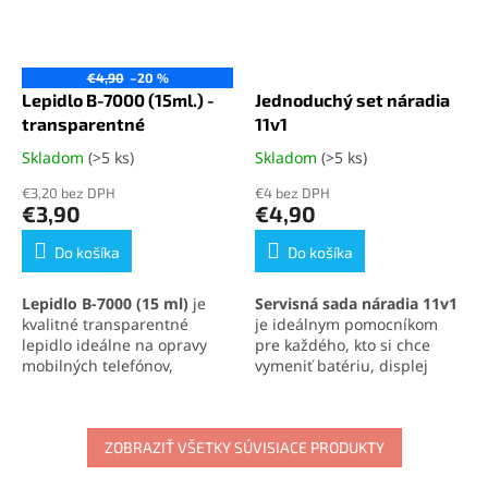
€4,90
–20 %
Lepidlo B-7000 (15ml.) -
Jednoduchý set náradia
transparentné
11v1
Skladom
(>5 ks)
Skladom
(>5 ks)
Priemerné
Priemerné
hodnotenie
hodnotenie
€3,20 bez DPH
€4 bez DPH
produktu
produktu
€3,90
€4,90
je
je
5,0
5,0
Do košíka
Do košíka
z
z
5
5
Lepidlo B-7000 (15 ml)
je
Servisná sada náradia 11v1
hviezdičiek.
hviezdičiek.
kvalitné transparentné
je ideálnym pomocníkom
lepidlo ideálne na opravy
pre každého, kto si chce
mobilných telefónov,
vymeniť batériu, displej
elektroniky a jemných
alebo iné súčasti svojho
materiálov. Vytvára pevný,
mobilného telefónu
.
no pružný spoj, ktorý
Obsahuje skrutkovače,
odoláva otrasom, vode aj
ZOBRAZIŤ VŠETKY SÚVISIACE PRODUKTY
otváracie nástroje, prísavku
oderu. Vďaka presnej
aj vyberač SIM karty. Vďaka