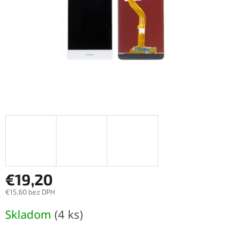
€19,20
€15,60 bez DPH
Jednotková
Skladom
(4 ks)
cena: