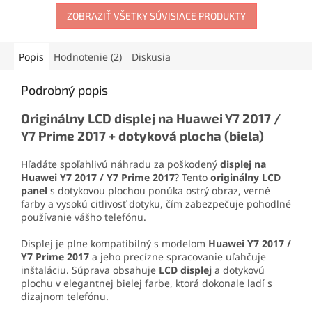
no pružný spoj, ktorý
Obsahuje skrutkovače,
odoláva otrasom, vode aj
ZOBRAZIŤ VŠETKY SÚVISIACE PRODUKTY
otváracie nástroje, prísavku
oderu. Vďaka presnej
aj vyberač SIM karty. Vďaka
aplikačnej špičke sa
tejto sade zvládnete
jednoducho nanáša aj na
demontáž mobilu aj v
Popis
Hodnotenie (2)
Diskusia
drobné súčiastky.
domácich podmienkach.
Podrobný popis
Originálny LCD displej na Huawei Y7 2017 /
Y7 Prime 2017 + dotyková plocha (biela)
Hľadáte spoľahlivú náhradu za poškodený
displej na
Huawei Y7 2017 / Y7 Prime 2017
? Tento
originálny LCD
panel
s dotykovou plochou ponúka ostrý obraz, verné
farby a vysokú citlivosť dotyku, čím zabezpečuje pohodlné
používanie vášho telefónu.
Displej je plne kompatibilný s modelom
Huawei Y7 2017 /
Y7 Prime 2017
a jeho precízne spracovanie uľahčuje
inštaláciu. Súprava obsahuje
LCD displej
a dotykovú
plochu v elegantnej bielej farbe, ktorá dokonale ladí s
dizajnom telefónu.