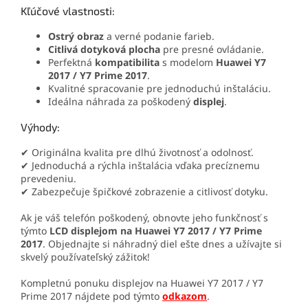
Kľúčové vlastnosti:
Ostrý obraz
a verné podanie farieb.
Citlivá dotyková plocha
pre presné ovládanie.
Perfektná
kompatibilita
s modelom
Huawei Y7
2017 / Y7 Prime 2017
.
Kvalitné spracovanie pre jednoduchú inštaláciu.
Ideálna náhrada za poškodený
displej
.
Výhody:
✔ Originálna kvalita pre dlhú životnosť a odolnosť.
✔ Jednoduchá a rýchla inštalácia vďaka precíznemu
prevedeniu.
✔ Zabezpečuje špičkové zobrazenie a citlivosť dotyku.
Ak je váš telefón poškodený, obnovte jeho funkčnosť s
týmto
LCD displejom na
Huawei Y7 2017 / Y7 Prime
2017
. Objednajte si náhradný diel ešte dnes a užívajte si
skvelý používateľský zážitok!
Kompletnú ponuku displejov na
Huawei Y7 2017 / Y7
Prime 2017
nájdete pod týmto
odkazom
.