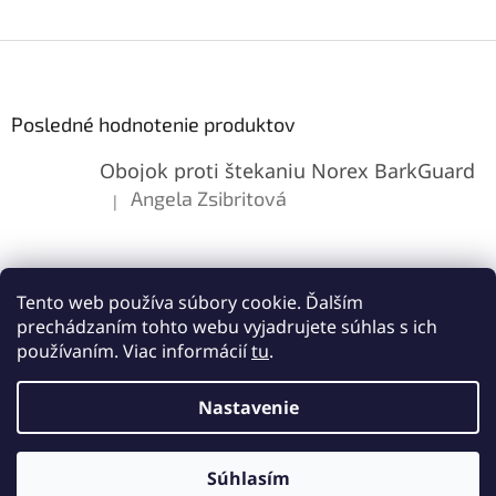
Z
á
p
ä
Posledné hodnotenie produktov
t
Obojok proti štekaniu Norex BarkGuard
i
e
Angela Zsibritová
|
Hodnotenie produktu je 5 z 5 hviezdičiek.
Tento web používa súbory cookie. Ďalším
prechádzaním tohto webu vyjadrujete súhlas s ich
používaním. Viac informácií
tu
.
Vytvoril Shoptet
Nastavenie
Copyright 2026
Lemes.sk
. Všetky práva vyhradené.
Upraviť
Súhlasím
nastavenie cookies