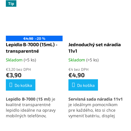
Tip
€4,90
–20 %
Lepidlo B-7000 (15ml.) -
Jednoduchý set náradia
transparentné
11v1
Skladom
(>5 ks)
Skladom
(>5 ks)
Priemerné
Priemerné
hodnotenie
hodnotenie
€3,20 bez DPH
€4 bez DPH
produktu
produktu
€3,90
€4,90
je
je
5,0
5,0
Do košíka
Do košíka
z
z
5
5
Lepidlo B-7000 (15 ml)
je
Servisná sada náradia 11v1
hviezdičiek.
hviezdičiek.
kvalitné transparentné
je ideálnym pomocníkom
lepidlo ideálne na opravy
pre každého, kto si chce
mobilných telefónov,
vymeniť batériu, displej
elektroniky a jemných
alebo iné súčasti svojho
materiálov. Vytvára pevný,
mobilného telefónu
.