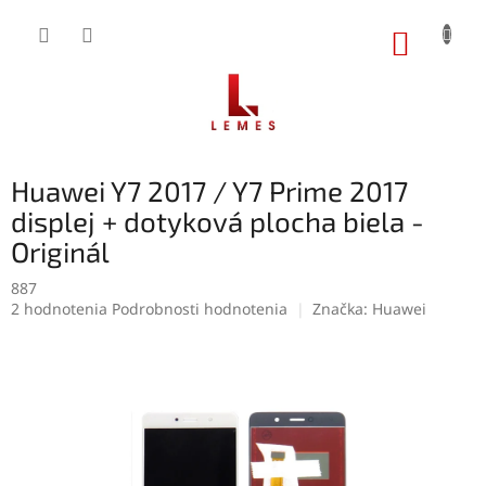
Prejsť
na
NÁKUP
obsah
KOŠÍK
Huawei Y7 2017 / Y7 Prime 2017
displej + dotyková plocha biela -
Originál
887
Priemerné
2 hodnotenia
Podrobnosti hodnotenia
Značka:
Huawei
hodnotenie
produktu
je
5,0
z
5
hviezdičiek.