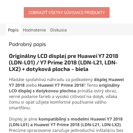
materiálov. Vytvára pevný,
mobilného telefónu
.
no pružný spoj, ktorý
Obsahuje skrutkovače,
odoláva otrasom, vode aj
ZOBRAZIŤ VŠETKY SÚVISIACE PRODUKTY
otváracie nástroje, prísavku
oderu. Vďaka presnej
aj vyberač SIM karty. Vďaka
aplikačnej špičke sa
tejto sade zvládnete
jednoducho nanáša aj na
demontáž mobilu aj v
Popis
Hodnotenie
Diskusia
drobné súčiastky.
domácich podmienkach.
Podrobný popis
Originálny LCD displej pre Huawei Y7 2018
(LDN-L01) / Y7 Prime 2018 (LDN-L21, LDN-
LX2) + dotyková plocha – biela
Hľadáte spoľahlivú náhradu za poškodený
displej Huawei
Y7 2018
alebo
Huawei Y7 Prime 2018
? Tento
originálny
LCD displej s dotykovou plochou
prináša ostrý obraz,
verné podanie farieb a vysokú citlivosť na dotyk, vďaka
čomu si opäť užijete komfortné používanie vášho
smartfónu.
Displej je plne
kompatibilný s modelmi Huawei Y7 2018
(LDN-L01) a Huawei Y7 Prime 2018 (LDN-L21, LDN-LX2)
.
Precízne spracovanie zaručuje jednoduchú inštaláciu bez