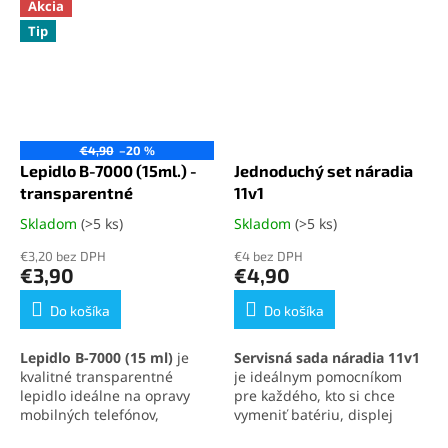
Akcia
Tip
€4,90
–20 %
Lepidlo B-7000 (15ml.) -
Jednoduchý set náradia
transparentné
11v1
Skladom
(>5 ks)
Skladom
(>5 ks)
Priemerné
Priemerné
hodnotenie
hodnotenie
€3,20 bez DPH
€4 bez DPH
produktu
produktu
€3,90
€4,90
je
je
5,0
5,0
Do košíka
Do košíka
z
z
5
5
Lepidlo B-7000 (15 ml)
je
Servisná sada náradia 11v1
hviezdičiek.
hviezdičiek.
kvalitné transparentné
je ideálnym pomocníkom
lepidlo ideálne na opravy
pre každého, kto si chce
mobilných telefónov,
vymeniť batériu, displej
elektroniky a jemných
alebo iné súčasti svojho