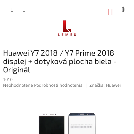
Prejsť
na
NÁKUP
obsah
KOŠÍK
Huawei Y7 2018 / Y7 Prime 2018
displej + dotyková plocha biela -
Originál
1010
Priemerné
Neohodnotené
Podrobnosti hodnotenia
Značka:
Huawei
hodnotenie
produktu
je
0,0
z
5
hviezdičiek.