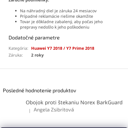
Na náhradný diel je záruka 24 mesiacov
Prípadné reklamácie riešime okamžite
Tovar je dôkladne zabalený, aby počas jeho
prepravy nedošlo k jeho poškodeniu
Dodatočné parametre
Kategória
:
Huawei Y7 2018 / Y7 Prime 2018
Záruka
:
2 roky
Z
á
p
ä
Posledné hodnotenie produktov
t
Obojok proti štekaniu Norex BarkGuard
i
e
Angela Zsibritová
|
Hodnotenie produktu je 5 z 5 hviezdičiek.