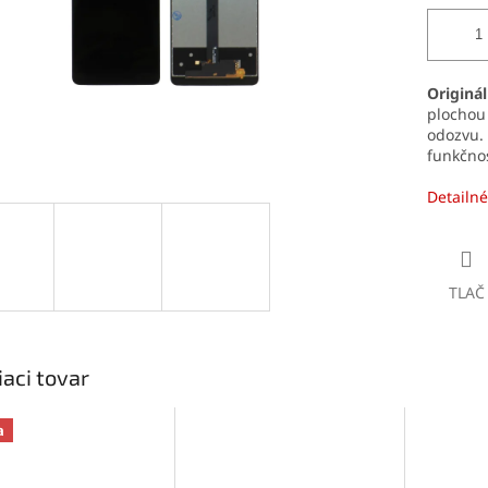
Originá
plochou
odozvu.
funkčnos
Detailné
TLAČ
iaci tovar
a