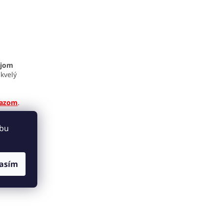
ejom
skvelý
azom
.
ebu
rvisný
asím
ovedáme.
 ponuky