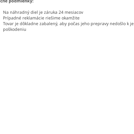
učné podmienky:
Na náhradný diel je záruka 24 mesiacov
Prípadné reklamácie riešime okamžite
Tovar je dôkladne zabalený, aby počas jeho prepravy nedošlo k j
poškodeniu