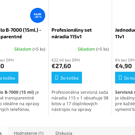
€4,90
–20 %
lo B-7000 (15ml.) -
Profesionálny set
Jednoduc
sparentné
náradia 115v1
11v1
Skladom
(>5 ks)
Skladom
(>5 ks)
erné
Priemerné
Priemern
tenie
hodnotenie
hodnoten
bez DPH
€22,40 bez DPH
€4 bez DP
ktu
produktu
produktu
90
€27,60
€4,90
je
je
5,0
5,0
o košíka
z
Do košíka
z
Do ko
5
5
ičiek.
hviezdičiek.
hviezdičie
lo B-7000 (15 ml)
je
Profesionálna servisná sada
Servisná 
tné transparentné
náradia 115 v 1 obsahuje 98
je ideál
lo ideálne na opravy
bitov a 17 doplnkových
pre každé
ných telefónov,
nástrojov na opravy
vymeniť ba
roniky a jemných
telefónov, notebookov,
alebo iné
iálov. Vytvára pevný,
hodiniek a ďalšej
mobilnéh
užný spoj, ktorý
elektroniky. Magnetické
Obsahuje 
va otrasom, vode aj
bity, flexibilné predlžovače
otváracie 
s
Hodnotenie (1)
Diskusia