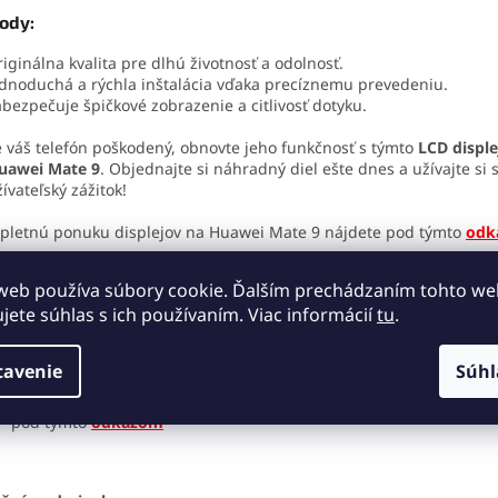
ody:
iginálna kvalita pre dlhú životnosť a odolnosť.
dnoduchá a rýchla inštalácia vďaka precíznemu prevedeniu.
bezpečuje špičkové zobrazenie a citlivosť dotyku.
e váš telefón poškodený, obnovte jeho funkčnosť s týmto
LCD displ
uawei Mate 9
. Objednajte si náhradný diel ešte dnes a užívajte si 
ívateľský zážitok!
letnú ponuku displejov na Huawei Mate 9 nájdete pod týmto
odk
web používa súbory cookie. Ďalším prechádzaním tohto w
ujete súhlas s ich používaním. Viac informácií
tu
.
táž:
Montáž a výmenu náhradného dielu by mal robiť kvalifikovaný se
tavenie
Súhl
technik. Za škody spôsobené neodbornou manipuláciou nezodp
Pokiaľ máte záujem o servisné náradie, môžete si vybrať z našej
pod týmto
odkazom