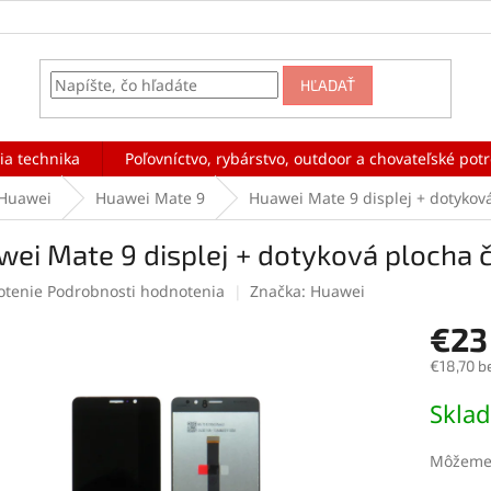
HĽADAŤ
ia technika
Poľovníctvo, rybárstvo, outdoor a chovateľské pot
Huawei
Huawei Mate 9
Huawei Mate 9 displej + dotyková
ei Mate 9 displej + dotyková plocha či
rné
otenie
Podrobnosti hodnotenia
Značka:
Huawei
enie
€23
tu
€18,70 b
Jednotk
Skla
cena:
čiek.
Môžeme 