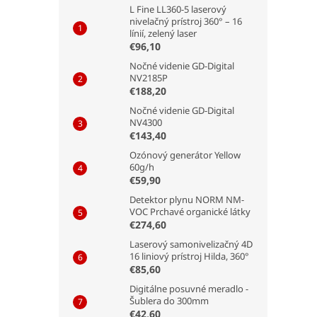
L Fine LL360-5 laserový
nivelačný prístroj 360° – 16
línií, zelený laser
€96,10
Nočné videnie GD-Digital
NV2185P
€188,20
Nočné videnie GD-Digital
NV4300
€143,40
Ozónový generátor Yellow
60g/h
€59,90
Detektor plynu NORM NM-
VOC Prchavé organické látky
€274,60
Laserový samonivelizačný 4D
16 liniový prístroj Hilda, 360°
€85,60
Digitálne posuvné meradlo -
Šublera do 300mm
€42,60