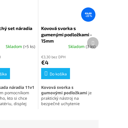
€5,20
–23 %
hý set náradia
Kovová svorka s
gumenými podložkami -
Ďalší
15mm
produkt
Skladom
(>5 ks)
Skladom
(3 ks)
é
Priemerné
ie
hodnotenie
H
€3,30 bez DPH
produktu
€4
je
5,0
šíka
z
Do košíka
5
k.
hviezdičiek.
sada náradia 11v1
Kovová svorka s
nym pomocníkom
gumovými podložkami
je
ho, kto si chce
praktický nástroj na
tériu, displej
bezpečné uchytenie
 súčasti svojho
mobilov, tabletov a inej
o telefónu
.
elektroniky pri opravách či
skrutkovače,
testovaní. Vďaka
nástroje, prísavku
celokovovej konštrukcii
a