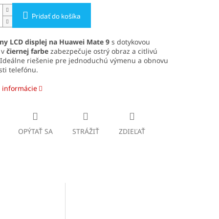
Pridať do košíka
lny LCD displej na Huawei Mate 9
s dotykovou
 v
čiernej farbe
zabezpečuje ostrý obraz a citlivú
 Ideálne riešenie pre jednoduchú výmenu a obnovu
ti telefónu.
 informácie
OPÝTAŤ SA
STRÁŽIŤ
ZDIEĽAŤ