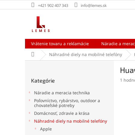
Prejsť
+421 902 407 343
info@lemes.sk
na
obsah
Vrátenie tovaru a reklamácie
Náradie a merac
Domov
Náhradné diely na mobilné telefóny
B
Huaw
o
Preskočiť
č
Prieme
Kategórie
1 hodn
kategórie
n
hodnot
ý
produk
Náradie a meracia technika
p
je
Poľovníctvo, rybárstvo, outdoor a
a
5,0
chovateľské potreby
z
n
Domácnosť, zdravie a krása
5
e
hviezdi
Náhradné diely na mobilné telefóny
l
Apple