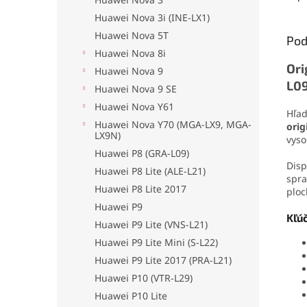
oderu
Huawei Nova 3i (INE-LX1)
aplika
jedno
Huawei Nova 5T
Pod
drobn
Huawei Nova 8i
Ori
Huawei Nova 9
L09
Huawei Nova 9 SE
Huawei Nova Y61
Hľad
Huawei Nova Y70 (MGA-LX9, MGA-
orig
LX9N)
vyso
Huawei P8 (GRA-L09)
Disp
Huawei P8 Lite (ALE-L21)
spra
Huawei P8 Lite 2017
ploc
Huawei P9
Kľú
Huawei P9 Lite (VNS-L21)
Huawei P9 Lite Mini (S-L22)
Huawei P9 Lite 2017 (PRA-L21)
Huawei P10 (VTR-L29)
Huawei P10 Lite