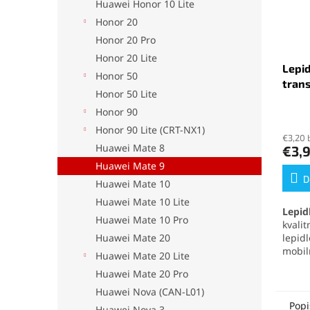
Huawei Honor 10 Lite
Honor 20
Honor 20 Pro
Honor 20 Lite
Lepid
Honor 50
tran
Honor 50 Lite
Honor 90
Priem
hodno
Honor 90 Lite (CRT-NX1)
€3,20 
produ
Huawei Mate 8
€3,
je
Huawei Mate 9
5,0
z
D
Huawei Mate 10
5
Huawei Mate 10 Lite
hviezd
Lepid
Huawei Mate 10 Pro
kvali
Huawei Mate 20
lepid
mobil
Huawei Mate 20 Lite
elekt
Huawei Mate 20 Pro
mater
no pr
Huawei Nova (CAN-L01)
odolá
Popi
Huawei Nova 3