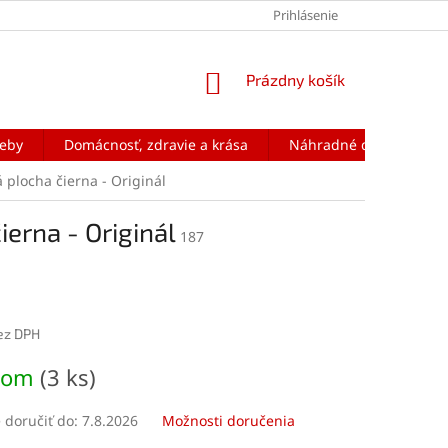
Prihlásenie
NÁKUPNÝ
Prázdny košík
KOŠÍK
reby
Domácnosť, zdravie a krása
Náhradné diely na mobi
 plocha čierna - Originál
erna - Originál
187
ez DPH
ová
dom
(3 ks)
doručiť do:
7.8.2026
Možnosti doručenia