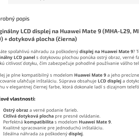
. Vďaka presnej
a praktické puzdro vám
aj vybera
čnej špičke sa
zabezpečia efektívnu prácu
tejto sad
ducho nanáša aj na
bez stresu.
demontáž 
robný popis
é súčiastky.
domácich
ginálny LCD displej na Huawei Mate 9 (MHA-L29, 
) + dotyková plocha (čierna)
áte spoľahlivú náhradu za poškodený
displej na Huawei Mate 9
? 
inálny LCD panel
s dotykovou plochou ponúka ostrý obraz, verné f
kú citlivosť dotyku, čím zabezpečuje pohodlné používanie vášho te
lej je plne kompatibilný s modelom
Huawei Mate 9
a jeho precízn
covanie uľahčuje inštaláciu. Súprava obsahuje
LCD displej
a dotyk
hu v elegantnej čiernej farbe, ktorá dokonale ladí s dizajnom telef
čové vlastnosti:
Ostrý obraz
a verné podanie farieb.
Citlivá dotyková plocha
pre presné ovládanie.
Perfektná
kompatibilita
s modelom
Huawei Mate 9
.
Kvalitné spracovanie pre jednoduchú inštaláciu.
Ideálna náhrada za poškodený
displej
.