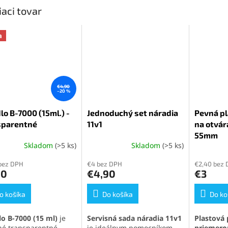
iaci tovar
a
€4,90
–20 %
lo B-7000 (15ml.) -
Jednoduchý set náradia
Pevná pl
sparentné
11v1
na otvár
55mm
Skladom
(>5 ks)
Skladom
(>5 ks)
erné
Priemerné
Priemern
tenie
hodnotenie
hodnoten
bez DPH
€4 bez DPH
€2,40 bez
ktu
produktu
produktu
90
€4,90
€3
je
je
5,0
5,0
o košíka
z
Do košíka
z
Do ko
5
5
ičiek.
hviezdičiek.
hviezdičie
lo B-7000 (15 ml)
je
Servisná sada náradia 11v1
Plastová 
tné transparentné
je ideálnym pomocníkom
priemer