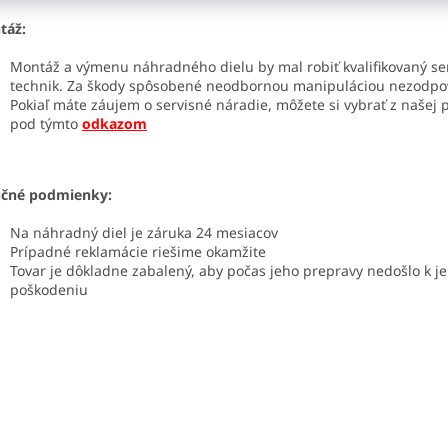
táž:
Montáž a výmenu náhradného dielu by mal robiť kvalifikovaný se
technik. Za škody spôsobené neodbornou manipuláciou nezodp
Pokiaľ máte záujem o servisné náradie, môžete si vybrať z našej
pod týmto
odkazom
učné podmienky:
Na náhradný diel je záruka 24 mesiacov
Prípadné reklamácie riešime okamžite
Tovar je dôkladne zabalený, aby počas jeho prepravy nedošlo k j
poškodeniu