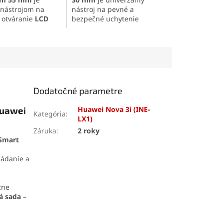
nástrojom na
nástroj na pevné a
 otváranie
LCD
bezpečné uchytenie
 elektronických
materiálov pri práci.
. Vďaka
saciemu
Vyrobená z
odolného ABS
tlakom až 10 kg
plastu
s
oceľovou
 pevné uchopenie
pružinou
, ponúka dlhú
denia. Odolná
životnosť a stabilný tlak.
ia z ABS plastu
Otočné úchopové plochy a
dlhú životnosť a
ergonomická protišmyková
Dodatočné parametre
hú manipuláciu.
rukoväť zaisťujú pohodlné a
šetrné používanie.
Huawei
Huawei Nova 3i (INE-
Kategória
:
LX1)
Záruka
:
2 roky
 Smart
vládanie a
zne
á sada
–