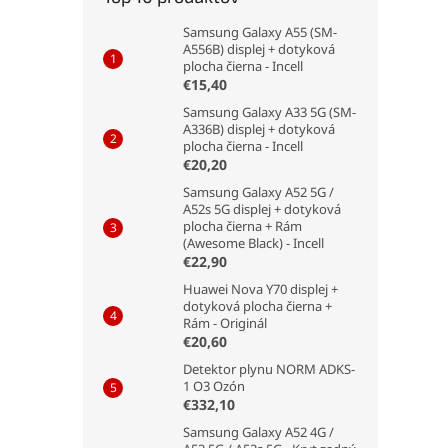
Samsung Galaxy A55 (SM-
A556B) displej + dotyková
plocha čierna - Incell
€15,40
Samsung Galaxy A33 5G (SM-
A336B) displej + dotyková
plocha čierna - Incell
€20,20
Samsung Galaxy A52 5G /
A52s 5G displej + dotyková
plocha čierna + Rám
(Awesome Black) - Incell
€22,90
Huawei Nova Y70 displej +
dotyková plocha čierna +
Rám - Originál
€20,60
Detektor plynu NORM ADKS-
1 O3 Ozón
€332,10
Samsung Galaxy A52 4G /