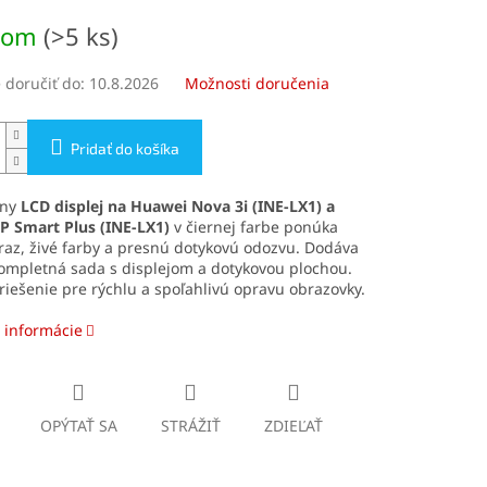
ová
dom
(>5 ks)
doručiť do:
10.8.2026
Možnosti doručenia
Pridať do košíka
lny
LCD displej na Huawei Nova 3i (INE-LX1) a
P Smart Plus (INE-LX1)
v čiernej farbe ponúka
raz, živé farby a presnú dotykovú odozvu. Dodáva
ompletná sada s displejom a dotykovou plochou.
riešenie pre rýchlu a spoľahlivú opravu obrazovky.
 informácie
OPÝTAŤ SA
STRÁŽIŤ
ZDIEĽAŤ