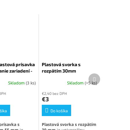
astová prísavka
Plastová svorka s
anie zariadení -
rozpätím 30mm
Ďalší
produkt
Skladom
(3 ks)
Skladom
(>5 ks)
é
Priemerné
ie
hodnotenie
 DPH
€2,40 bez DPH
produktu
€3
je
5,0
šíka
z
Do košíka
5
k.
hviezdičiek.
prísavka s
Plastová svorka s rozpätím
om 55 mm
je
30 mm
je univerzálny