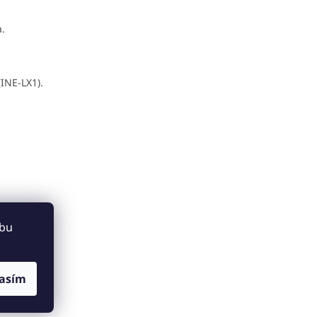
.
INE-LX1).
ebu
asím