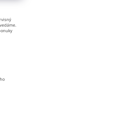
rvisný
ovedáme.
 ponuky
eho