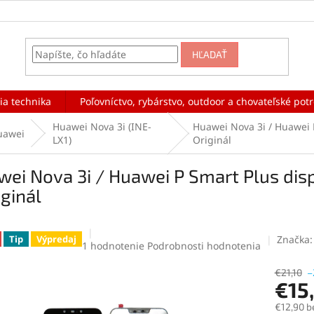
HĽADAŤ
ia technika
Poľovníctvo, rybárstvo, outdoor a chovateľské pot
Huawei Nova 3i (INE-
Huawei Nova 3i / Huawei P
uawei
LX1)
Originál
ei Nova 3i / Huawei P Smart Plus disp
iginál
Značka
Tip
Výpredaj
Priemerné
1 hodnotenie
Podrobnosti hodnotenia
hodnotenie
produktu
€21,10
–
€15
je
5,0
€12,90 b
z