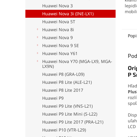
Huawei Nova 3
lepid
mobil
Huawei Nova 3i (INE-LX1)
elekt
Huawei Nova 5T
mater
no pr
Huawei Nova 8i
odolá
Popi
Huawei Nova 9
oderu
Huawei Nova 9 SE
aplika
jedno
Huawei Nova Y61
Pod
drobn
Huawei Nova Y70 (MGA-LX9, MGA-
LX9N)
Ori
P S
Huawei P8 (GRA-L09)
Huawei P8 Lite (ALE-L21)
Hľad
Huawei P8 Lite 2017
Plus
rozl
Huawei P9
spoľ
Huawei P9 Lite (VNS-L21)
Huawei P9 Lite Mini (S-L22)
Disp
uľah
Huawei P9 Lite 2017 (PRA-L21)
LCD 
Huawei P10 (VTR-L29)