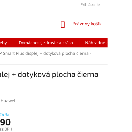
Prihlásenie
NÁKUPNÝ
Prázdny košík
KOŠÍK
reby
Domácnosť, zdravie a krása
Náhradné diely na mobi
 Smart Plus displej + dotyková plocha čierna -
lej + dotyková plocha čierna
:
Huawei
24 %
,90
ez DPH