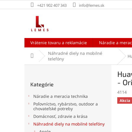
Prejsť
+421 902 407 343
info@lemes.sk
na
obsah
Vrátenie tovaru a reklamácie
Náradie a merac
Náhradné diely na mobilné
Domov
H
telefóny
B
Huaw
o
Preskočiť
č
- Or
Kategórie
kategórie
n
4114
ý
Náradie a meracia technika
p
Akcia
Poľovníctvo, rybárstvo, outdoor a
a
chovateľské potreby
n
Domácnosť, zdravie a krása
e
Náhradné diely na mobilné telefóny
l
Apple