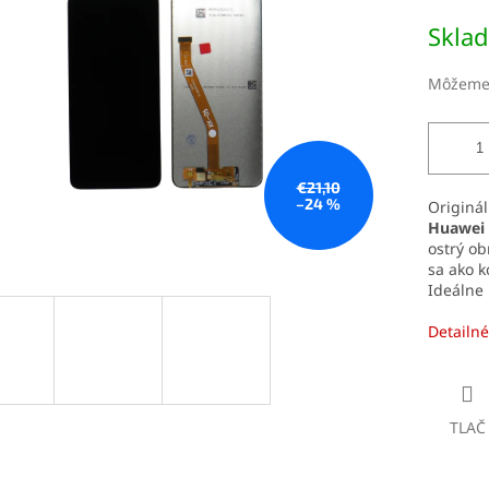
5
Jednotk
Skla
hviezdičiek.
cena:
Môžeme 
€21,10
–24 %
Originá
Huawei 
ostrý ob
sa ako k
Ideálne 
Detailné
TLAČ