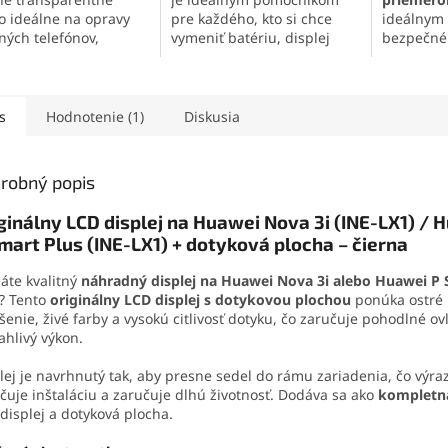
lo ideálne na opravy
pre každého, kto si chce
ideálnym 
ných telefónov,
vymeniť batériu, displej
bezpečné
roniky a jemných
alebo iné súčasti svojho
panelov
a
iálov. Vytvára pevný,
mobilného telefónu
.
zariadení
užný spoj, ktorý
Obsahuje skrutkovače,
efektu s 
va otrasom, vode aj
otváracie nástroje, prísavku
umožňuje
s
Hodnotenie (1)
Diskusia
. Vďaka presnej
aj vyberač SIM karty. Vďaka
bez poško
čnej špičke sa
tejto sade zvládnete
konštrukc
ducho nanáša aj na
demontáž mobilu aj v
zaručuje 
robný popis
é súčiastky.
domácich podmienkach.
jednoduc
ginálny LCD displej na Huawei Nova 3i (INE-LX1) / 
mart Plus (INE-LX1) + dotyková plocha – čierna
áte kvalitný
náhradný displej na Huawei Nova 3i alebo Huawei P
? Tento
originálny LCD displej s dotykovou plochou
ponúka ostré
íšenie, živé farby a vysokú citlivosť dotyku, čo zaručuje pohodlné o
ahlivý výkon.
lej je navrhnutý tak, aby presne sedel do rámu zariadenia, čo výra
čuje inštaláciu a zaručuje dlhú životnosť. Dodáva sa ako
kompletn
displej a dotyková plocha.