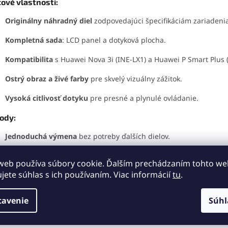
čové vlastnosti:
Originálny náhradný diel
zodpovedajúci špecifikáciám zariadenia
Kompletná sada
: LCD panel a dotyková plocha.
Kompatibilita
s Huawei Nova 3i (INE-LX1) a Huawei P Smart Plus (
Ostrý obraz a živé farby
pre skvelý vizuálny zážitok.
Vysoká citlivosť dotyku
pre presné a plynulé ovládanie.
ody:
Jednoduchá výmena
bez potreby ďalších dielov.
Spoľahlivý výkon a dlhá životnosť
vďaka originálnej kvalite.
web používa súbory cookie. Ďalším prechádzaním tohto w
ujete súhlas s ich používaním. Viac informácií
tu
.
Výborné zobrazovacie vlastnosti
a citlivá dotyková plocha.
vte funkčnosť svojho
Huawei Nova 3i alebo Huawei P Smart Plus
tavenie
Súhl
oducho a rýchlo s týmto kvalitným originálnym displejom.