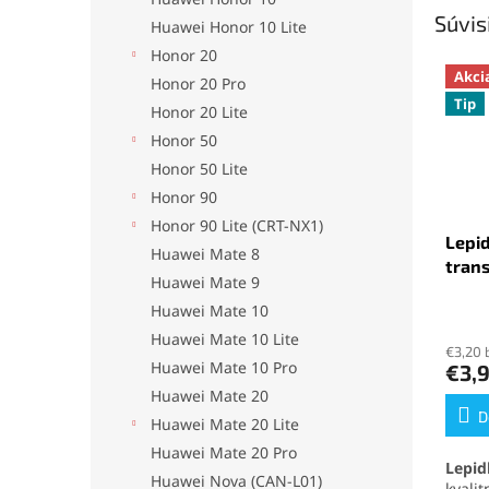
Súvis
Huawei Honor 10 Lite
Honor 20
Akci
Honor 20 Pro
Tip
Honor 20 Lite
Honor 50
Honor 50 Lite
Honor 90
Honor 90 Lite (CRT-NX1)
Lepid
Huawei Mate 8
tran
Huawei Mate 9
Huawei Mate 10
Priem
hodno
Huawei Mate 10 Lite
€3,20 
produ
Huawei Mate 10 Pro
€3,
je
Huawei Mate 20
5,0
z
D
Huawei Mate 20 Lite
5
Huawei Mate 20 Pro
hviezd
Lepid
Huawei Nova (CAN-L01)
kvali