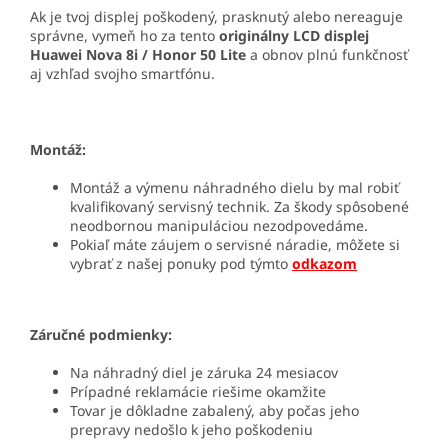
Ak je tvoj displej poškodený, prasknutý alebo nereaguje
správne, vymeň ho za tento
originálny LCD displej
Huawei Nova 8i / Honor 50 Lite
a obnov plnú funkčnosť
aj vzhľad svojho smartfónu.
Montáž:
Montáž a výmenu náhradného dielu by mal robiť
kvalifikovaný servisný technik. Za škody spôsobené
neodbornou manipuláciou nezodpovedáme.
Pokiaľ máte záujem o servisné náradie, môžete si
vybrať z našej ponuky pod týmto
odkazom
Záručné podmienky:
Na náhradný diel je záruka 24 mesiacov
Prípadné reklamácie riešime okamžite
Tovar je dôkladne zabalený, aby počas jeho
prepravy nedošlo k jeho poškodeniu