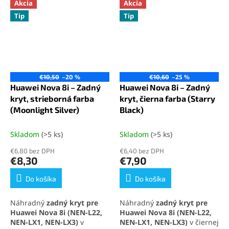
Akcia
Akcia
Tip
Tip
€10,50
–20 %
€10,60
–25 %
Huawei Nova 8i – Zadný
Huawei Nova 8i – Zadný
kryt, strieborná farba
kryt, čierna farba (Starry
(Moonlight Silver)
Black)
Skladom
(>5 ks)
Skladom
(>5 ks)
€6,80 bez DPH
€6,40 bez DPH
€8,30
€7,90
Do košíka
Do košíka
Náhradný
zadný kryt pre
Náhradný
zadný kryt pre
Huawei Nova 8i (NEN-L22,
Huawei Nova 8i (NEN-L22,
NEN-LX1, NEN-LX3)
v
NEN-LX1, NEN-LX3)
v čiernej