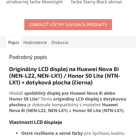
striebornej farbe Moonlight
farbe Starry Black obnoví
Silver obnoví pôvodný
originálny dizajn a
vzhľad telefónu a ochráni
spoľahlivo ochráni vnútorné
vnútorné komponenty.
komponenty. Vyznačuje sa
Vyznačuje sa presnou
ZOBRAZIŤ VŠETKY SÚVISIACE PRODUKTY
presnou kompatibilitou a
kompatibilitou a
jednoduchou montážou.
jednoduchou montážou.
Ideálne riešenie pre
Skvelé riešenie pre funkčnú
estetickú aj funkčnú opravu
Popis
Hodnotenie
Diskusia
aj estetickú opravu
smartfónu.
smartfónu.
Podrobný popis
Originálny LCD displej na Huawei Nova 8i
(NEN-L22, NEN-LX1) / Honor 50 Lite (NTN-
LX1) + dotyková plocha (čierna)
Hľadáš
spoľahlivý displej pre Huawei Nova 8i alebo
Honor 50 Lite
? Tento
originálny LCD displej s dotykovou
plochou
je dokonale kompatibilný s modelmi
Huawei
Nova 8i (NEN-L22, NEN-LX1)
a
Honor 50 Lite (NTN-LX1)
.
Vlastnosti LCD displeja
Ostré rozlíšenie a verné farby
pre špičkovú kvalitu