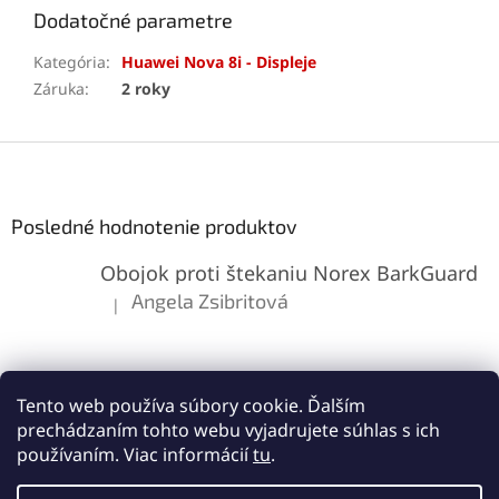
Dodatočné parametre
Kategória
:
Huawei Nova 8i - Displeje
Záruka
:
2 roky
Z
á
p
ä
Posledné hodnotenie produktov
t
Obojok proti štekaniu Norex BarkGuard
i
e
Angela Zsibritová
|
Hodnotenie produktu je 5 z 5 hviezdičiek.
Tento web používa súbory cookie. Ďalším
prechádzaním tohto webu vyjadrujete súhlas s ich
používaním. Viac informácií
tu
.
Vytvoril Shoptet