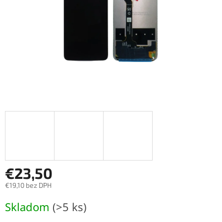
€23,50
€19,10 bez DPH
Jednotková
Skladom
(>5 ks)
cena: