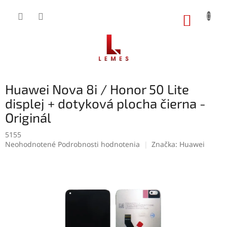
Prejsť
na
NÁKUP
obsah
KOŠÍK
Huawei Nova 8i / Honor 50 Lite
displej + dotyková plocha čierna -
Originál
5155
Priemerné
Neohodnotené
Podrobnosti hodnotenia
Značka:
Huawei
hodnotenie
produktu
je
0,0
z
5
hviezdičiek.