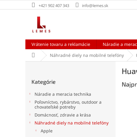
Prejsť
+421 902 407 343
info@lemes.sk
na
obsah
Vrátenie tovaru a reklamácie
Náradie a merac
Domov
Náhradné diely na mobilné telefóny
B
Huaw
o
Preskočiť
č
Kategórie
kategórie
Najpr
n
ý
Náradie a meracia technika
p
Poľovníctvo, rybárstvo, outdoor a
a
chovateľské potreby
n
Domácnosť, zdravie a krása
e
Náhradné diely na mobilné telefóny
l
Apple