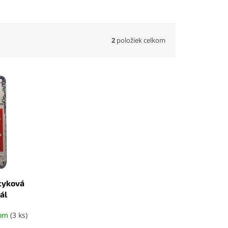
2
položiek celkom
otyková
ál
dom
(3 ks)