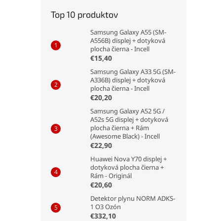
Top 10 produktov
Samsung Galaxy A55 (SM-
A556B) displej + dotyková
plocha čierna - Incell
€15,40
Samsung Galaxy A33 5G (SM-
A336B) displej + dotyková
plocha čierna - Incell
€20,20
Samsung Galaxy A52 5G /
A52s 5G displej + dotyková
plocha čierna + Rám
(Awesome Black) - Incell
€22,90
Huawei Nova Y70 displej +
dotyková plocha čierna +
Rám - Originál
€20,60
Detektor plynu NORM ADKS-
1 O3 Ozón
€332,10