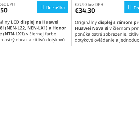
 bez DPH
produktu
€27,90 bez DPH
Do košíka
Do
,50
€34,30
je
5,0
nálny
LCD displej na Huawei
Originálny
displej s rámom pr
z
8i (NEN-L22, NEN-LX1) a Honor
Huawei Nova 8i
v čiernom pre
5
te (NTN-LX1)
v čiernej farbe
ponúka ostré zobrazenie, citliv
hviezdičiek.
a ostrý obraz a citlivú dotykovú
dotykové ovládanie a jednodu
u. Displej je plne kompatibilný a
inštaláciu vďaka kompletnej sa
a sa ako kompletný set. Ideálne
Ideálna náhrada pre opravu
O
nie pre spoľahlivú opravu alebo
poškodenej obrazovky Vášho te
v
u poškodeného displeja.
l
á
d
a
c
i
e
p
r
v
k
y
v