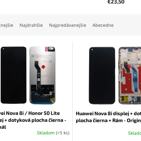
€23,50
cnejšie
Najdrahšie
Najpredávanejšie
Abecedne
i Nova 8i / Honor 50 Lite
Huawei Nova 8i displej + d
ej + dotyková plocha čierna -
plocha čierna + Rám - Origin
nál
Skladom
(>5 ks)
Skla
Priemerné
hodnotenie