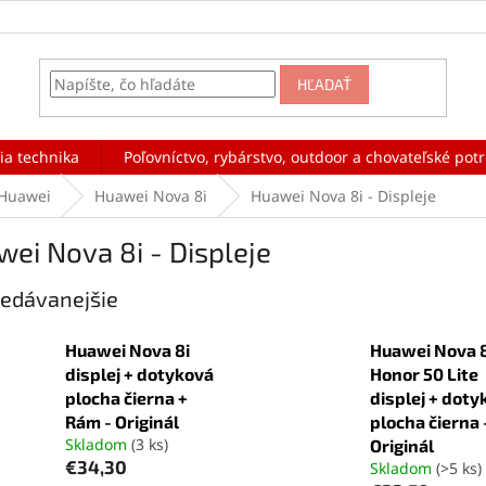
HĽADAŤ
ia technika
Poľovníctvo, rybárstvo, outdoor a chovateľské pot
Huawei
Huawei Nova 8i
Huawei Nova 8i - Displeje
ei Nova 8i - Displeje
edávanejšie
Huawei Nova 8i
Huawei Nova 8
displej + dotyková
Honor 50 Lite
plocha čierna +
displej + doty
Rám - Originál
plocha čierna 
Skladom
(3 ks)
Originál
€34,30
Skladom
(>5 ks)