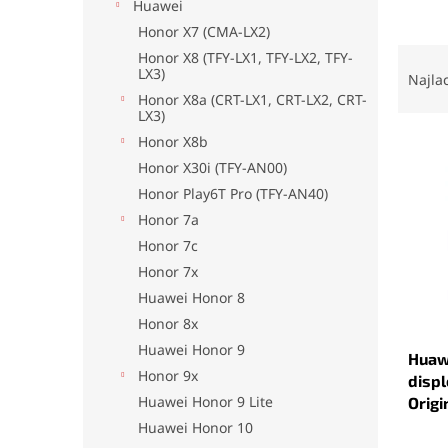
Huawei
Honor X7 (CMA-LX2)
R
Honor X8 (TFY-LX1, TFY-LX2, TFY-
LX3)
a
Najla
d
Honor X8a (CRT-LX1, CRT-LX2, CRT-
LX3)
e
V
n
Honor X8b
ý
i
Honor X30i (TFY-AN00)
p
e
Honor Play6T Pro (TFY-AN40)
i
p
Honor 7a
s
r
Honor 7c
p
o
Honor 7x
r
d
o
u
Huawei Honor 8
d
k
Honor 8x
u
t
Huawei Honor 9
Huawe
k
o
Honor 9x
displ
t
v
Huawei Honor 9 Lite
Origi
o
v
Huawei Honor 10