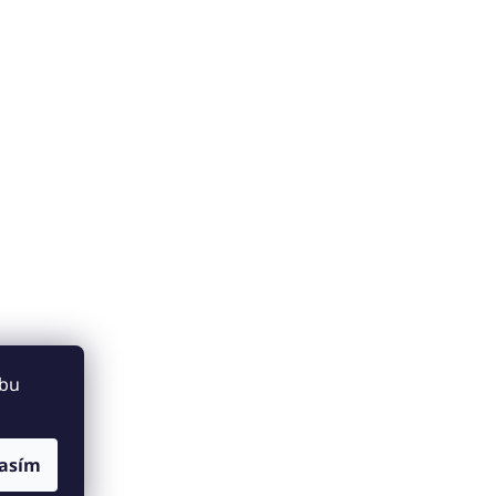
ebu
asím