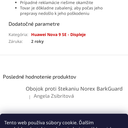
Prípadné reklamácie riešime okamžite
Tovar je dôkladne zabalený, aby počas jeho
prepravy nedošlo k jeho poškodeniu
Dodatočné parametre
Kategória
:
Huawei Nova 9 SE - Displeje
Záruka
:
2 roky
Z
á
p
ä
Posledné hodnotenie produktov
t
Obojok proti štekaniu Norex BarkGuard
i
e
Angela Zsibritová
|
Hodnotenie produktu je 5 z 5 hviezdičiek.
Tento web používa súbory cookie. Ďalším