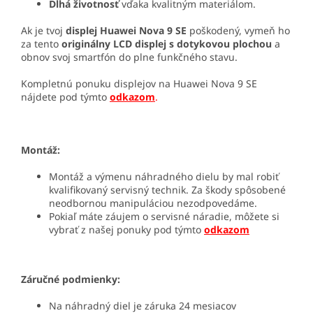
Dlhá životnosť
vďaka kvalitným materiálom.
Ak je tvoj
displej Huawei Nova 9 SE
poškodený, vymeň ho
za tento
originálny LCD displej s dotykovou plochou
a
obnov svoj smartfón do plne funkčného stavu.
Kompletnú ponuku displejov na Huawei Nova 9 SE
nájdete pod týmto
odkazom
.
Montáž:
Montáž a výmenu náhradného dielu by mal robiť
kvalifikovaný servisný technik. Za škody spôsobené
neodbornou manipuláciou nezodpovedáme.
Pokiaľ máte záujem o servisné náradie, môžete si
vybrať z našej ponuky pod týmto
odkazom
Záručné podmienky:
Na náhradný diel je záruka 24 mesiacov