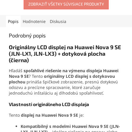
odoláva otrasom, vode aj
ZOBRAZIŤ VŠETKY SÚVISIACE PRODUKTY
otváracie nástroje, prísavku
oderu. Vďaka presnej
aj vyberač SIM karty. Vďaka
aplikačnej špičke sa
tejto sade zvládnete
jednoducho nanáša aj na
demontáž mobilu aj v
Popis
Hodnotenie
Diskusia
drobné súčiastky.
domácich podmienkach.
Podrobný popis
Originálny LCD displej na Huawei Nova 9 SE
(JLN-LX1, JLN-LX3) + dotyková plocha
(čierna)
Hľadáš
spoľahlivé riešenie na výmenu displeja Huawei
Nova 9 SE
? Tento
originálny LCD displej s dotykovou
plochou
prináša špičkové zobrazenie, presnú dotykovú
odozvu a precízne spracovanie, ktoré zaručuje
jednoduchú inštaláciu aj dlhodobú spoľahlivosť.
Vlastnosti originálneho LCD displeja
Tento
displej na Huawei Nova 9 SE
je:
Kompatibilný s modelmi Huawei Nova 9 SE (JLN-
LX1, JLN-LX3)
– ideálne riešenie na opravu alebo