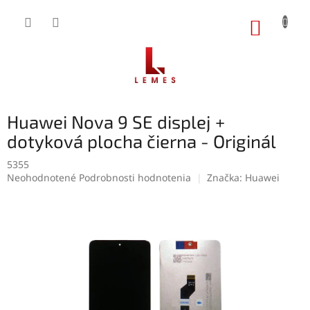
Prejsť
na
NÁKUP
obsah
KOŠÍK
Huawei Nova 9 SE displej +
dotyková plocha čierna - Originál
5355
Priemerné
Neohodnotené
Podrobnosti hodnotenia
Značka:
Huawei
hodnotenie
produktu
je
0,0
z
5
hviezdičiek.