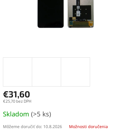
€31,60
€25,70 bez DPH
Jednotková
Skladom
(>5 ks)
cena:
Môžeme doručiť do:
10.8.2026
Možnosti doručenia