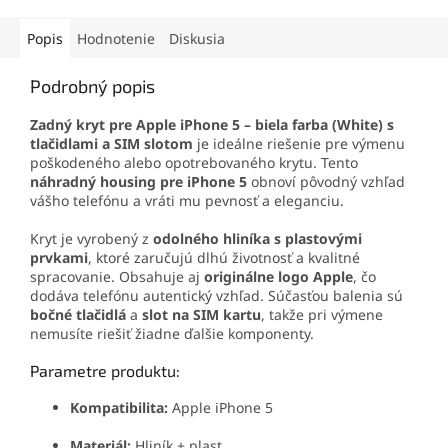
Popis
Hodnotenie
Diskusia
Podrobný popis
Zadný kryt pre Apple iPhone 5 – biela farba (White) s
tlačidlami a SIM slotom
je ideálne riešenie pre výmenu
poškodeného alebo opotrebovaného krytu. Tento
náhradný housing pre iPhone 5
obnoví pôvodný vzhľad
vášho telefónu a vráti mu pevnosť a eleganciu.
Kryt je vyrobený z
odolného hliníka s plastovými
prvkami
, ktoré zaručujú dlhú životnosť a kvalitné
spracovanie. Obsahuje aj
originálne logo Apple
, čo
dodáva telefónu autentický vzhľad. Súčasťou balenia sú
bočné tlačidlá
a
slot na SIM kartu
, takže pri výmene
nemusíte riešiť žiadne ďalšie komponenty.
Parametre produktu:
Kompatibilita:
Apple iPhone 5
Materiál:
Hliník + plast