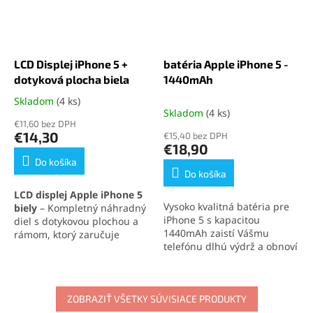
LCD Displej iPhone 5 +
batéria Apple iPhone 5 -
dotyková plocha biela
1440mAh
Skladom
(4 ks)
Priemerné
Skladom
(4 ks)
hodnotenie
€11,60 bez DPH
produktu
€14,30
€15,40 bez DPH
je
€18,90
5,0
Do košíka
z
Do košíka
5
LCD displej Apple iPhone 5
hviezdičiek.
Vysoko kvalitná batéria pre
biely
– Kompletný náhradný
iPhone 5 s kapacitou
diel s dotykovou plochou a
1440mAh zaistí Vášmu
rámom, ktorý zaručuje
telefónu dlhú výdrž a obnoví
výborné zobrazovacie
jeho pôvodný výkon. Ideálne
vlastnosti a vysokú citlivosť
riešenie pre výmenu batérie
dotyku. Ideálne riešenie na
iPhone 5 a zaistenie
rýchlu a jednoduchú
ZOBRAZIŤ VŠETKY SÚVISIACE PRODUKTY
maximálnej kapacity.
výmenu displeja iPhone 5
.