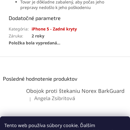
Tovar je dôkladne zabalený, aby počas jeho
prepravy nedošlo k jeho poškodeniu
Dodatočné parametre
Kategória
:
iPhone 5 - Zadné kryty
Záruka
:
2 roky
Položka bola vypredaná…
Z
á
p
ä
Posledné hodnotenie produktov
t
Obojok proti štekaniu Norex BarkGuard
i
e
Angela Zsibritová
|
Hodnotenie produktu je 5 z 5 hviezdičiek.
Tento web používa súbory cookie. Ďalším