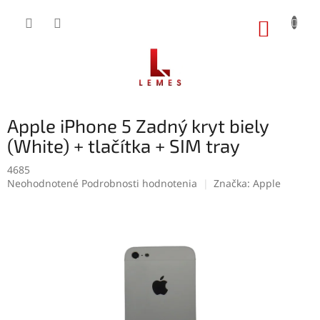
Prejsť
na
NÁKUP
obsah
KOŠÍK
Apple iPhone 5 Zadný kryt biely
(White) + tlačítka + SIM tray
4685
Priemerné
Neohodnotené
Podrobnosti hodnotenia
Značka:
Apple
hodnotenie
produktu
je
0,0
z
5
hviezdičiek.