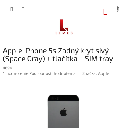
Prejsť
na
NÁKUP
obsah
KOŠÍK
Apple iPhone 5s Zadný kryt sivý
(Space Gray) + tlačítka + SIM tray
4694
Priemerné
1 hodnotenie
Podrobnosti hodnotenia
Značka:
Apple
hodnotenie
produktu
je
5,0
z
5
hviezdičiek.