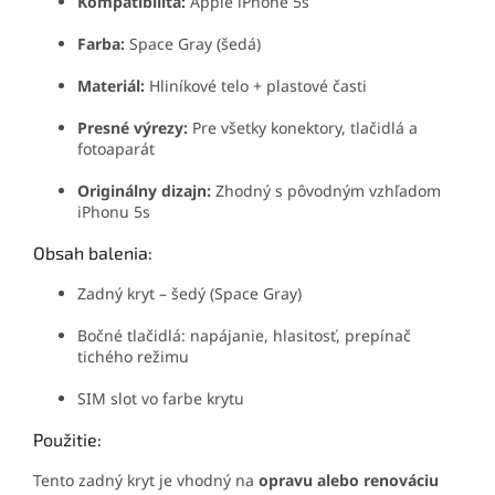
Kompatibilita:
Apple iPhone 5s
Farba:
Space Gray (šedá)
Materiál:
Hliníkové telo + plastové časti
Presné výrezy:
Pre všetky konektory, tlačidlá a
fotoaparát
Originálny dizajn:
Zhodný s pôvodným vzhľadom
iPhonu 5s
Obsah balenia:
Zadný kryt – šedý (Space Gray)
Bočné tlačidlá: napájanie, hlasitosť, prepínač
tichého režimu
SIM slot vo farbe krytu
Použitie:
Tento zadný kryt je vhodný na
opravu alebo renováciu