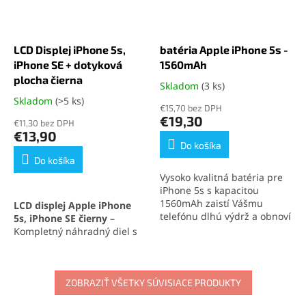
LCD Displej iPhone 5s,
batéria Apple iPhone 5s -
iPhone SE + dotyková
1560mAh
plocha čierna
Skladom
(3 ks)
Priemerné
hodnotenie
Skladom
(>5 ks)
Priemerné
€15,70 bez DPH
produktu
hodnotenie
€19,30
€11,30 bez DPH
je
produktu
€13,90
5,0
je
Do košíka
z
5,0
Do košíka
5
z
Vysoko kvalitná batéria pre
hviezdičiek.
5
iPhone 5s s kapacitou
hviezdičiek.
1560mAh zaistí Vášmu
LCD displej Apple iPhone
telefónu dlhú výdrž a obnoví
5s, iPhone SE čierny
–
jeho pôvodný výkon. Ideálne
Kompletný náhradný diel s
riešenie pre výmenu batérie
dotykovou plochou a rámom,
iPhone 5s a zaistenie
ktorý zaručuje výborné
maximálnej kapacity.
zobrazovacie vlastnosti a
vysokú citlivosť dotyku.
ZOBRAZIŤ VŠETKY SÚVISIACE PRODUKTY
Ideálne riešenie na rýchlu a