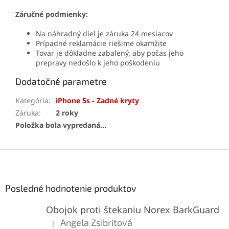
Záručné podmienky:
Na náhradný diel je záruka 24 mesiacov
Prípadné reklamácie riešime okamžite
Tovar je dôkladne zabalený, aby počas jeho
prepravy nedošlo k jeho poškodeniu
Dodatočné parametre
Kategória
:
iPhone 5s - Zadné kryty
Záruka
:
2 roky
Položka bola vypredaná…
Z
á
p
ä
Posledné hodnotenie produktov
t
Obojok proti štekaniu Norex BarkGuard
i
e
Angela Zsibritová
|
Hodnotenie produktu je 5 z 5 hviezdičiek.