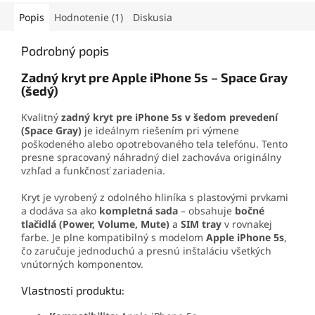
jednoduchú
výmenu
displeja iPhone 5s, iPhone
Popis
Hodnotenie (1)
Diskusia
SE
.
Podrobný popis
Zadný kryt pre Apple iPhone 5s – Space Gray
(šedý)
Kvalitný
zadný kryt pre iPhone 5s v šedom prevedení
(Space Gray)
je ideálnym riešením pri výmene
poškodeného alebo opotrebovaného tela telefónu. Tento
presne spracovaný náhradný diel zachováva originálny
vzhľad a funkčnosť zariadenia.
Kryt je vyrobený z odolného hliníka s plastovými prvkami
a dodáva sa ako
kompletná sada
– obsahuje
bočné
tlačidlá (Power, Volume, Mute)
a
SIM tray
v rovnakej
farbe. Je plne kompatibilný s modelom
Apple iPhone 5s
,
čo zaručuje jednoduchú a presnú inštaláciu všetkých
vnútorných komponentov.
Vlastnosti produktu: