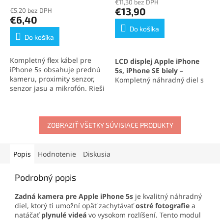
€11,30 bez DPH
produktu
€13,90
€5,20 bez DPH
je
€6,40
5,0
Do košíka
z
Do košíka
5
hviezdičiek.
Kompletný flex kábel pre
LCD displej Apple iPhone
iPhone 5s obsahuje prednú
5s, iPhone SE biely
–
kameru, proximity senzor,
Kompletný náhradný diel s
senzor jasu a mikrofón. Rieši
dotykovou plochou a rámom,
problémy so zhasínaním
ktorý zaručuje výborné
displeja, nefunkčnou
zobrazovacie vlastnosti a
kamerou alebo zvukom pri
vysokú citlivosť dotyku.
videohovoroch. Vhodný na
ZOBRAZIŤ VŠETKY SÚVISIACE PRODUKTY
Ideálne riešenie na rýchlu a
výmenu v domácom aj
jednoduchú
výmenu
profesionálnom servise.
displeja iPhone 5s, iPhone
Popis
Hodnotenie
Diskusia
SE biely
.
Podrobný popis
Zadná kamera pre Apple iPhone 5s
je kvalitný náhradný
diel, ktorý ti umožní opäť zachytávať
ostré fotografie
a
natáčať
plynulé videá
vo vysokom rozlíšení. Tento modul