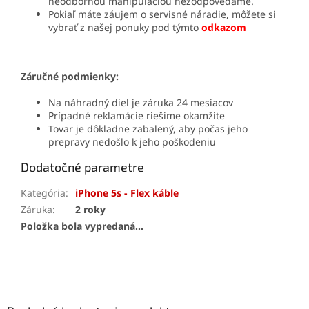
neodbornou manipuláciou nezodpovedáme.
Pokiaľ máte záujem o servisné náradie, môžete si
vybrať z našej ponuky pod týmto
odkazom
Záručné podmienky:
Na náhradný diel je záruka 24 mesiacov
Prípadné reklamácie riešime okamžite
Tovar je dôkladne zabalený, aby počas jeho
prepravy nedošlo k jeho poškodeniu
Dodatočné parametre
Kategória
:
iPhone 5s - Flex káble
Záruka
:
2 roky
Položka bola vypredaná…
Z
á
p