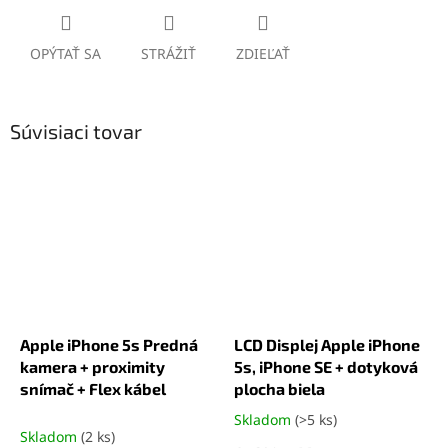
OPÝTAŤ SA
STRÁŽIŤ
ZDIEĽAŤ
Súvisiaci tovar
Apple iPhone 5s Predná
LCD Displej Apple iPhone
kamera + proximity
5s, iPhone SE + dotyková
snímač + Flex kábel
plocha biela
Skladom
(>5 ks)
Priemerné
Skladom
(2 ks)
hodnotenie