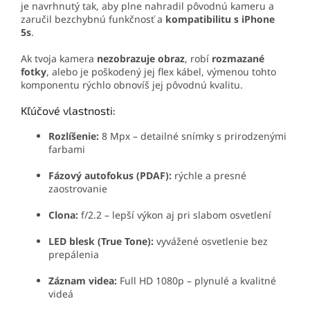
je navrhnutý tak, aby plne nahradil pôvodnú kameru a
zaručil bezchybnú funkčnosť a
kompatibilitu s iPhone
5s
.
Ak tvoja kamera
nezobrazuje obraz
, robí
rozmazané
fotky
, alebo je poškodený jej flex kábel, výmenou tohto
komponentu rýchlo obnovíš jej pôvodnú kvalitu.
Kľúčové vlastnosti:
Rozlíšenie:
8 Mpx – detailné snímky s prirodzenými
farbami
Fázový autofokus (PDAF):
rýchle a presné
zaostrovanie
Clona:
f/2.2 – lepší výkon aj pri slabom osvetlení
LED blesk (True Tone):
vyvážené osvetlenie bez
prepálenia
Záznam videa:
Full HD 1080p – plynulé a kvalitné
videá