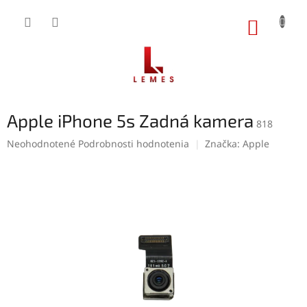
Prejsť
na
NÁKUP
obsah
KOŠÍK
Apple iPhone 5s Zadná kamera
818
Priemerné
Neohodnotené
Podrobnosti hodnotenia
Značka:
Apple
hodnotenie
produktu
je
0,0
z
5
hviezdičiek.