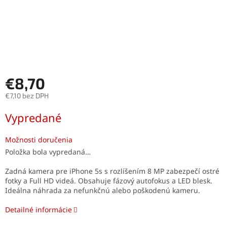
€8,70
€7,10 bez DPH
Jednotková
Vypredané
cena:
Možnosti doručenia
Položka bola vypredaná…
Zadná kamera pre iPhone 5s s rozlíšením 8 MP zabezpečí ostré
fotky a Full HD videá. Obsahuje fázový autofokus a LED blesk.
Ideálna náhrada za nefunkčnú alebo poškodenú kameru.
Detailné informácie