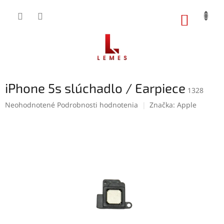
Prejsť
na
NÁKUP
obsah
KOŠÍK
iPhone 5s slúchadlo / Earpiece
1328
Priemerné
Neohodnotené
Podrobnosti hodnotenia
Značka:
Apple
hodnotenie
produktu
je
0,0
z
5
hviezdičiek.