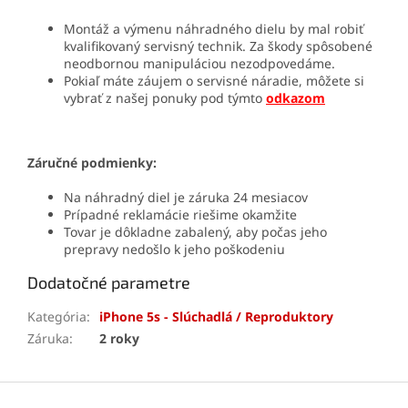
Montáž a výmenu náhradného dielu by mal robiť
kvalifikovaný servisný technik. Za škody spôsobené
neodbornou manipuláciou nezodpovedáme.
Pokiaľ máte záujem o servisné náradie, môžete si
vybrať z našej ponuky pod týmto
odkazom
Záručné podmienky:
Na náhradný diel je záruka 24 mesiacov
Prípadné reklamácie riešime okamžite
Tovar je dôkladne zabalený, aby počas jeho
prepravy nedošlo k jeho poškodeniu
Dodatočné parametre
Kategória
:
iPhone 5s - Slúchadlá / Reproduktory
Záruka
:
2 roky
Z