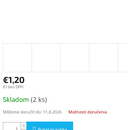
€1,20
€1 bez DPH
Jednotková
Skladom
(2 ks)
cena:
Môžeme doručiť do:
11.8.2026
Možnosti doručenia
Pridať do košíka