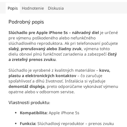
jednoduchú
výmenu
jednoduchú
výmenu
displeja iPhone 5s, iPhone
displeja iPhone 5s, iPhone
Popis
Hodnotenie
Diskusia
SE biely
.
SE
.
Podrobný popis
Slúchadlo pre Apple iPhone 5s – náhradný diel
je určené
pre výmenu poškodeného alebo nefunkčného
slúchadlového reproduktora. Ak pri telefonovaní počujete
slabý, prerušovaný alebo žiadny zvuk
, výmena tohto
dielu obnoví plnú funkčnosť zariadenia a zabezpečí
čistý
a zreteľný prenos zvuku
.
Slúchadlo je vyrobené z kvalitných materiálov –
kovu,
plastu a elektronických kontaktov
– čo zaručuje
spoľahlivosť a dlhú životnosť. Inštalácia si vyžaduje
demontáž displeja
, preto odporúčame vykonávať výmenu
opatrne alebo v odbornom servise.
Vlastnosti produktu:
Kompatibilita:
Apple iPhone 5s
Funkcia:
Slúchadlový reproduktor – prenos zvuku