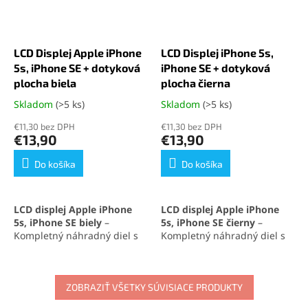
LCD Displej Apple iPhone
LCD Displej iPhone 5s,
5s, iPhone SE + dotyková
iPhone SE + dotyková
plocha biela
plocha čierna
Skladom
(>5 ks)
Skladom
(>5 ks)
Priemerné
Priemerné
hodnotenie
hodnotenie
€11,30 bez DPH
€11,30 bez DPH
produktu
produktu
€13,90
€13,90
je
je
5,0
5,0
Do košíka
Do košíka
z
z
5
5
hviezdičiek.
hviezdičiek.
LCD displej Apple iPhone
LCD displej Apple iPhone
5s, iPhone SE biely
–
5s, iPhone SE čierny
–
Kompletný náhradný diel s
Kompletný náhradný diel s
dotykovou plochou a rámom,
dotykovou plochou a rámom,
ktorý zaručuje výborné
ktorý zaručuje výborné
zobrazovacie vlastnosti a
zobrazovacie vlastnosti a
vysokú citlivosť dotyku.
ZOBRAZIŤ VŠETKY SÚVISIACE PRODUKTY
vysokú citlivosť dotyku.
Ideálne riešenie na rýchlu a
Ideálne riešenie na rýchlu a