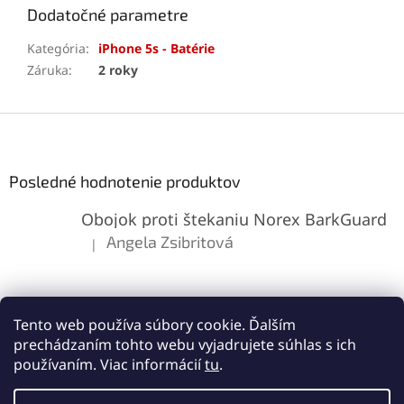
Dodatočné parametre
Kategória
:
iPhone 5s - Batérie
Záruka
:
2 roky
Z
á
p
ä
Posledné hodnotenie produktov
t
Obojok proti štekaniu Norex BarkGuard
i
e
Angela Zsibritová
|
Hodnotenie produktu je 5 z 5 hviezdičiek.
Tento web používa súbory cookie. Ďalším
prechádzaním tohto webu vyjadrujete súhlas s ich
používaním. Viac informácií
tu
.
Vytvoril Shoptet