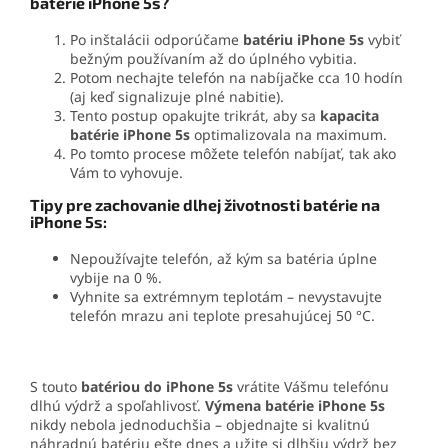
batérie iPhone 5s?
Po inštalácii odporúčame
batériu iPhone 5s
vybiť
bežným používaním až do úplného vybitia.
Potom nechajte telefón na nabíjačke cca 10 hodín
(aj keď signalizuje plné nabitie).
Tento postup opakujte trikrát, aby sa
kapacita
batérie iPhone 5s
optimalizovala na maximum.
Po tomto procese môžete telefón nabíjať, tak ako
Vám to vyhovuje.
Tipy pre zachovanie dlhej životnosti batérie na
iPhone 5s:
Nepoužívajte telefón, až kým sa batéria úplne
vybije na 0 %.
Vyhnite sa extrémnym teplotám – nevystavujte
telefón mrazu ani teplote presahujúcej 50 °C.
S touto
batériou do iPhone 5s
vrátite Vášmu telefónu
dlhú výdrž a spoľahlivosť.
Výmena batérie
iPhone 5s
nikdy nebola jednoduchšia – objednajte si kvalitnú
náhradnú batériu ešte dnes a užite si dlhšiu výdrž bez