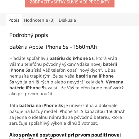
videohovoroch. Vhodný na
ZOBRAZIŤ VŠETKY SÚVISIACE PRODUKTY
výmenu v domácom aj
profesionálnom servise.
Popis
Hodnotenie (3)
Diskusia
Podrobný popis
Batéria Apple iPhone 5s - 1560mAh
Hľadáte spoľahlivú
batériu do iPhone 5s
, ktorá vrátí
Vášmu telefónu pôvodný výkon? Vďaka novej
batérii
iPhone 5s
získá Váš telefón opäť "nový dych". Už sa
nemusíte trápiť tým, že sa Vaša
batéria na iPhone
5s
vybíja príliš rýchlo alebo nevydrží celý deň.
Výmena
batérie iPhone 5s
zaistí, že Váš telefón bude mať výdrž
ako pri prvom použití.
Táto
batéria na iPhone 5s
je univerzálna a dokonale
pasuje na každý model iPhone 5s. S kapacitou 1560mAh
sa jedná o ideálnu náhradu za pôvodnú batériu, ktorá
zaručuje spoľahlivý výkon a dlhú životnosť.
Ako správně postupovat pri prvom použití novej