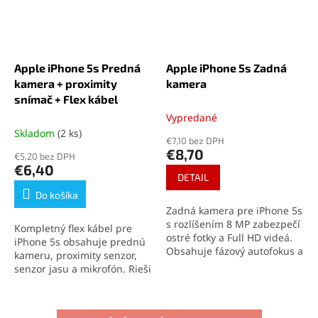
Apple iPhone 5s Predná
Apple iPhone 5s Zadná
kamera + proximity
kamera
snímač + Flex kábel
Vypredané
Skladom
(2 ks)
€7,10 bez DPH
€8,70
€5,20 bez DPH
€6,40
DETAIL
Do košíka
Zadná kamera pre iPhone 5s
s rozlíšením 8 MP zabezpečí
Kompletný flex kábel pre
ostré fotky a Full HD videá.
iPhone 5s obsahuje prednú
Obsahuje fázový autofokus a
kameru, proximity senzor,
LED blesk. Ideálna náhrada
senzor jasu a mikrofón. Rieši
za nefunkčnú alebo
problémy so zhasínaním
poškodenú kameru.
displeja, nefunkčnou
kamerou alebo zvukom pri