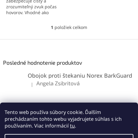
zabezpečuje čistý a
zrozumiteľný zvuk počas
hovorov. Vhodné ako
náhrada pri nefunkčnom
alebo poškodenom
1
položiek celkom
O
slúchadle. Jednoduchá
v
montáž po demontáži
l
Z
displeja.
á
á
d
p
a
ä
Posledné hodnotenie produktov
c
t
i
Obojok proti štekaniu Norex BarkGuard
i
e
p
e
Angela Zsibritová
|
Hodnotenie produktu je 5 z 5 hviezdičiek.
r
v
k
y
v
Tento web používa súbory cookie. Ďalším
ý
prechádzaním tohto webu vyjadrujete súhlas s ich
p
používaním. Viac informácií
tu
.
i
s
Vytvoril Shoptet