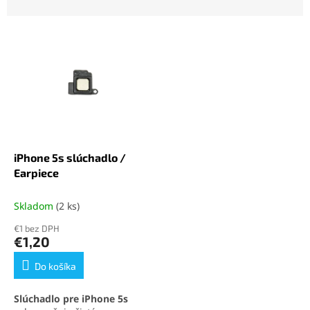
d
e
V
n
ý
i
p
e
i
p
s
r
p
o
r
d
o
u
d
k
iPhone 5s slúchadlo /
u
t
Earpiece
k
o
t
v
Skladom
(2 ks)
o
€1 bez DPH
v
€1,20
Do košíka
Slúchadlo pre iPhone 5s