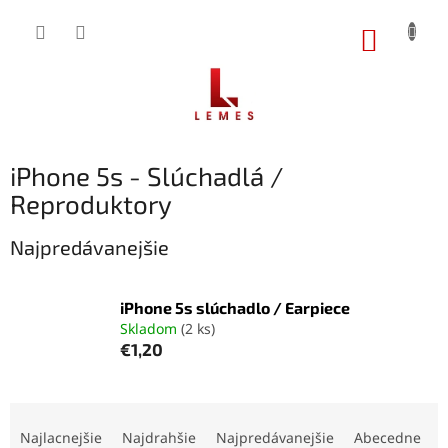
Prejsť
na
NÁKUP
obsah
KOŠÍK
iPhone 5s - Slúchadlá /
Reproduktory
Najpredávanejšie
iPhone 5s slúchadlo / Earpiece
Skladom
(2 ks)
€1,20
R
a
Najlacnejšie
Najdrahšie
Najpredávanejšie
Abecedne