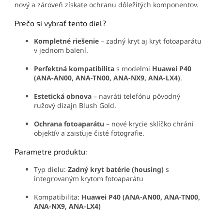
nový a zároveň získate ochranu dôležitých komponentov.
Prečo si vybrať tento diel?
Kompletné riešenie
– zadný kryt aj kryt fotoaparátu
v jednom balení.
Perfektná kompatibilita
s modelmi
Huawei P40
(ANA-AN00, ANA-TN00, ANA-NX9, ANA-LX4)
.
Estetická obnova
– navráti telefónu pôvodný
ružový dizajn Blush Gold.
Ochrana fotoaparátu
– nové krycie sklíčko chráni
objektív a zaisťuje čisté fotografie.
Parametre produktu:
Typ dielu:
Zadný kryt batérie (housing)
s
integrovaným krytom fotoaparátu
Kompatibilita:
Huawei P40 (ANA-AN00, ANA-TN00,
ANA-NX9, ANA-LX4)