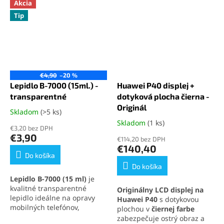
Akcia
Tip
€4,90
–20 %
Lepidlo B-7000 (15ml.) -
Huawei P40 displej +
transparentné
dotyková plocha čierna -
Originál
Skladom
(>5 ks)
Priemerné
hodnotenie
Skladom
(1 ks)
Priemerné
€3,20 bez DPH
produktu
hodnotenie
€3,90
€114,20 bez DPH
je
produktu
€140,40
5,0
je
Do košíka
z
5,0
Do košíka
5
z
Lepidlo B-7000 (15 ml)
je
hviezdičiek.
5
kvalitné transparentné
Originálny LCD displej na
hviezdičiek.
lepidlo ideálne na opravy
Huawei P40
s dotykovou
mobilných telefónov,
plochou v
čiernej farbe
elektroniky a jemných
zabezpečuje ostrý obraz a