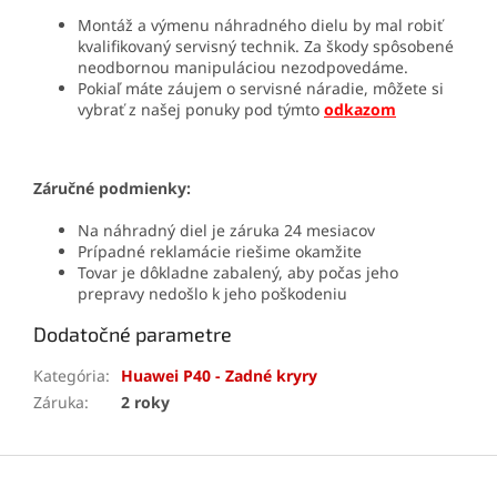
Montáž a výmenu náhradného dielu by mal robiť
kvalifikovaný servisný technik. Za škody spôsobené
neodbornou manipuláciou nezodpovedáme.
Pokiaľ máte záujem o servisné náradie, môžete si
vybrať z našej ponuky pod týmto
odkazom
Záručné podmienky:
Na náhradný diel je záruka 24 mesiacov
Prípadné reklamácie riešime okamžite
Tovar je dôkladne zabalený, aby počas jeho
prepravy nedošlo k jeho poškodeniu
Dodatočné parametre
Kategória
:
Huawei P40 - Zadné kryry
Záruka
:
2 roky
Z
á