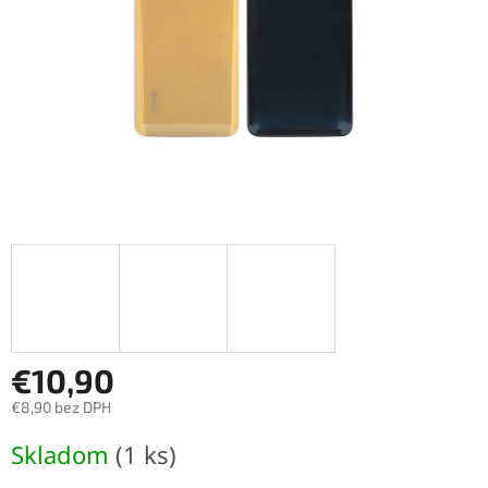
€10,90
€8,90 bez DPH
Jednotková
Skladom
(1 ks)
cena: