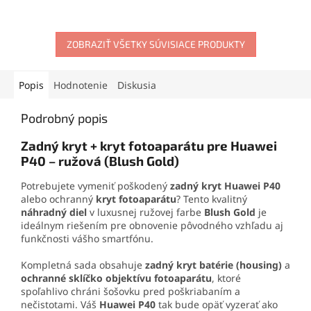
materiálov. Vytvára pevný,
citlivú odozvu. Ideálne
no pružný spoj, ktorý
riešenie pre jednoduchú
odoláva otrasom, vode aj
výmenu a obnovu funkčnosti
oderu. Vďaka presnej
ZOBRAZIŤ VŠETKY SÚVISIACE PRODUKTY
telefónu.
aplikačnej špičke sa
jednoducho nanáša aj na
drobné súčiastky.
Popis
Hodnotenie
Diskusia
Podrobný popis
Zadný kryt + kryt fotoaparátu pre Huawei
P40 – ružová (Blush Gold)
Potrebujete vymeniť poškodený
zadný kryt Huawei P40
alebo ochranný
kryt fotoaparátu
? Tento kvalitný
náhradný diel
v luxusnej ružovej farbe
Blush Gold
je
ideálnym riešením pre obnovenie pôvodného vzhľadu aj
funkčnosti vášho smartfónu.
Kompletná sada obsahuje
zadný kryt batérie (housing)
a
ochranné sklíčko objektívu fotoaparátu
, ktoré
spoľahlivo chráni šošovku pred poškriabaním a
nečistotami. Váš
Huawei P40
tak bude opäť vyzerať ako