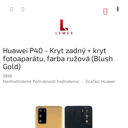
Prejsť
na
NÁKUP
obsah
KOŠÍK
Huawei P40 - Kryt zadný + kryt
fotoaparátu, farba ružová (Blush
Gold)
3898
Priemerné
Neohodnotené
Podrobnosti hodnotenia
Značka:
Huawei
hodnotenie
produktu
je
0,0
z
5
hviezdičiek.