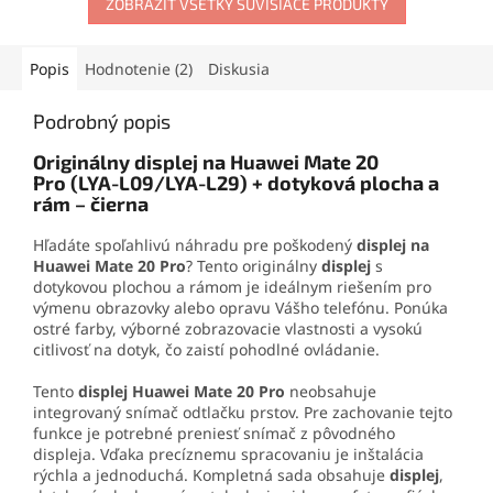
odoláva otrasom, vode aj
ZOBRAZIŤ VŠETKY SÚVISIACE PRODUKTY
otváracie nástroje, prísavku
oderu. Vďaka presnej
aj vyberač SIM karty. Vďaka
aplikačnej špičke sa
tejto sade zvládnete
jednoducho nanáša aj na
demontáž mobilu aj v
Popis
Hodnotenie (2)
Diskusia
drobné súčiastky.
domácich podmienkach.
Podrobný popis
Originálny displej na Huawei Mate 20
Pro (LYA-L09/LYA-L29) + dotyková plocha a
rám – čierna
Hľadáte spoľahlivú náhradu pre poškodený
displej na
Huawei Mate 20 Pro
? Tento originálny
displej
s
dotykovou plochou a rámom je ideálnym riešením pro
výmenu obrazovky alebo opravu Vášho telefónu. Ponúka
ostré farby, výborné zobrazovacie vlastnosti a vysokú
citlivosť na dotyk, čo zaistí pohodlné ovládanie.
Tento
displej Huawei Mate 20 Pro
neobsahuje
integrovaný snímač odtlačku prstov. Pre zachovanie tejto
funkce je potrebné preniesť snímač z pôvodného
displeja. Vďaka precíznemu spracovaniu je inštalácia
rýchla a jednoduchá. Kompletná sada obsahuje
displej
,