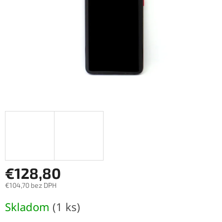
€128,80
€104,70 bez DPH
Jednotková
Skladom
(1 ks)
cena: