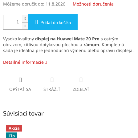
Môžeme doručiť do:
11.8.2026
Možnosti doručenia
Pridať do košíka
Vysoko kvalitný
displej na Huawei Mate 20 Pro
s ostrým
obrazom, citlivou dotykovou plochou a
rámom
. Kompletná
sada je ideálna pre jednoduchú výmenu alebo opravu displeja.
Detailné informácie
OPÝTAŤ SA
STRÁŽIŤ
ZDIEĽAŤ
Súvisiaci tovar
Akcia
Tip