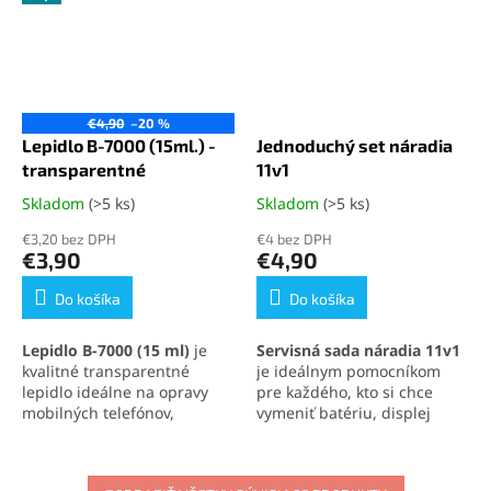
€4,90
–20 %
Lepidlo B-7000 (15ml.) -
Jednoduchý set náradia
transparentné
11v1
Skladom
(>5 ks)
Skladom
(>5 ks)
Priemerné
Priemerné
hodnotenie
hodnotenie
€3,20 bez DPH
€4 bez DPH
produktu
produktu
€3,90
€4,90
je
je
5,0
5,0
Do košíka
Do košíka
z
z
5
5
Lepidlo B-7000 (15 ml)
je
Servisná sada náradia 11v1
hviezdičiek.
hviezdičiek.
kvalitné transparentné
je ideálnym pomocníkom
lepidlo ideálne na opravy
pre každého, kto si chce
mobilných telefónov,
vymeniť batériu, displej
elektroniky a jemných
alebo iné súčasti svojho
materiálov. Vytvára pevný,
mobilného telefónu
.
no pružný spoj, ktorý
Obsahuje skrutkovače,