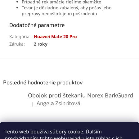
Prípadné reklamácie riešime okamžite
Tovar je dôkladne zabalený, aby počas jeho
prepravy nedošlo k jeho poškodeniu
Dodatočné parametre
Kategória
:
Huawei Mate 20 Pro
Záruka
:
2 roky
Z
á
p
ä
Posledné hodnotenie produktov
t
Obojok proti štekaniu Norex BarkGuard
i
e
Angela Zsibritová
|
Hodnotenie produktu je 5 z 5 hviezdičiek.
Tento web používa súbory cookie. Ďalším
prechádzaním tohto webu vyjadrujete súhlas s ich