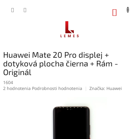
Prejsť
na
NÁKUP
obsah
KOŠÍK
Huawei Mate 20 Pro displej +
dotyková plocha čierna + Rám -
Originál
1604
Priemerné
2 hodnotenia
Podrobnosti hodnotenia
Značka:
Huawei
hodnotenie
produktu
je
5,0
z
5
hviezdičiek.