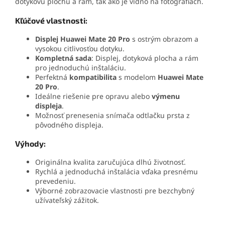
dotykovú plochu a rám, tak ako je vidno na fotografiách.
Kľúčové vlastnosti:
Displej Huawei Mate 20 Pro
s ostrým obrazom a
vysokou citlivosťou dotyku.
Kompletná sada
: Displej, dotyková plocha a rám
pro jednoduchú inštaláciu.
Perfektná
kompatibilita
s modelom
Huawei Mate
20 Pro
.
Ideálne riešenie pre opravu alebo
výmenu
displeja
.
Možnosť prenesenia snímača odtlačku prsta z
pôvodného displeja.
Výhody:
Originálna kvalita zaručujúca dlhú životnosť.
Rychlá a jednoduchá inštalácia vďaka presnému
prevedeniu.
Výborné zobrazovacie vlastnosti pre bezchybný
užívateľský zážitok.