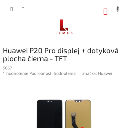
Prejsť
na
NÁKUP
obsah
KOŠÍK
Huawei P20 Pro displej + dotyková
plocha čierna - TFT
5067
Priemerné
1 hodnotenie
Podrobnosti hodnotenia
Značka:
Huawei
hodnotenie
produktu
je
5,0
z
5
hviezdičiek.