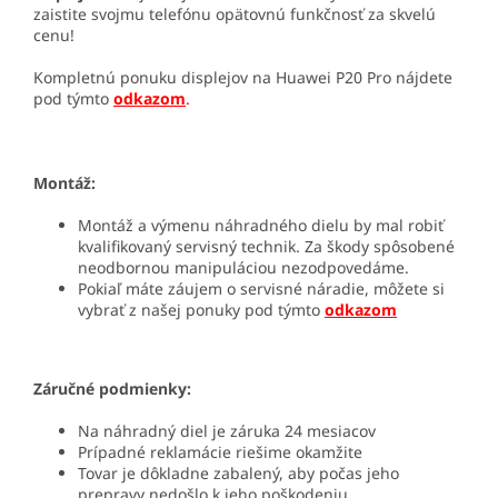
zaistite svojmu telefónu opätovnú funkčnosť za skvelú
cenu!
Kompletnú ponuku displejov na Huawei P20 Pro nájdete
pod týmto
odkazom
.
Montáž:
Montáž a výmenu náhradného dielu by mal robiť
kvalifikovaný servisný technik. Za škody spôsobené
neodbornou manipuláciou nezodpovedáme.
Pokiaľ máte záujem o servisné náradie, môžete si
vybrať z našej ponuky pod týmto
odkazom
Záručné podmienky:
Na náhradný diel je záruka 24 mesiacov
Prípadné reklamácie riešime okamžite
Tovar je dôkladne zabalený, aby počas jeho
prepravy nedošlo k jeho poškodeniu