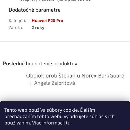
Dodatočné parametre
Kategória
:
Huawei P20 Pro
Záruka
:
2 roky
Z
á
p
ä
Posledné hodnotenie produktov
t
Obojok proti štekaniu Norex BarkGuard
i
e
Angela Zsibritová
|
Hodnotenie produktu je 5 z 5 hviezdičiek.
Tento web používa súbory cookie. Ďalším
prechádzaním tohto webu vyjadrujete súhlas s ich
používaním. Viac informácií
tu
.