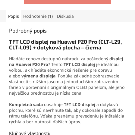
oderu. Vďaka presnej
aj vyberač SIM karty. Vďaka
aplikačnej špičke sa
tejto sade zvládnete
jednoducho nanáša aj na
demontáž mobilu aj v
Popis
Hodnotenie (1)
Diskusia
drobné súčiastky.
domácich podmienkach.
Podrobný popis
TFT LCD displej na Huawei P20 Pro (CLT-L29,
CLT-L09) + dotyková plocha – čierna
Hľadáte cenovo dostupnú náhradu za poškodený
displej
na Huawei P20 Pro
? Tento
TFT LCD displej
je ideálnou
voľbou, ak hľadáte ekonomické riešenie pre opravu
alebo
výmenu displeja
. Ponúka základné zobrazovacie
vlastnosti s nižším jasom a jednoduchším zobrazením
farieb v porovnaní s originálnym OLED panelom, ale jeho
najväčšou prednosťou je nízka cena.
Kompletná sada
obsahuje
TFT LCD displej
a dotykovú
plochu, které sú navrhnuté tak, aby dokonale zapadli do
rámu telefónu. Vďaka presnému prevedeniu je inštalácia
rýchla a bez nutnosti ďalších úprav.
Kľúčové vlastnosti: