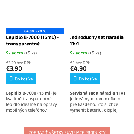
€4,90
–20 %
Lepidlo B-7000 (15ml.) -
Jednoduchý set náradia
transparentné
11v1
Skladom
(>5 ks)
Skladom
(>5 ks)
Priemerné
Priemerné
hodnotenie
hodnotenie
€3,20 bez DPH
€4 bez DPH
produktu
produktu
€3,90
€4,90
je
je
5,0
5,0
Do košíka
Do košíka
z
z
5
5
Lepidlo B-7000 (15 ml)
je
Servisná sada náradia 11v1
hviezdičiek.
hviezdičiek.
kvalitné transparentné
je ideálnym pomocníkom
lepidlo ideálne na opravy
pre každého, kto si chce
mobilných telefónov,
vymeniť batériu, displej
elektroniky a jemných
alebo iné súčasti svojho
materiálov. Vytvára pevný,
mobilného telefónu
.
no pružný spoj, ktorý
Obsahuje skrutkovače,
odoláva otrasom, vode aj
ZOBRAZIŤ VŠETKY SÚVISIACE PRODUKTY
otváracie nástroje, prísavku