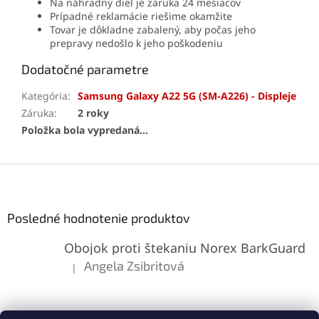
Na náhradný diel je záruka 24 mesiacov
Prípadné reklamácie riešime okamžite
Tovar je dôkladne zabalený, aby počas jeho
prepravy nedošlo k jeho poškodeniu
Dodatočné parametre
Kategória
:
Samsung Galaxy A22 5G (SM-A226) - Displeje
Záruka
:
2 roky
Položka bola vypredaná…
Z
á
p
ä
Posledné hodnotenie produktov
t
Obojok proti štekaniu Norex BarkGuard
i
e
Angela Zsibritová
|
Hodnotenie produktu je 5 z 5 hviezdičiek.