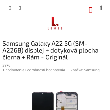
Prejsť
na
NÁKUP
obsah
KOŠÍK
Samsung Galaxy A22 5G (SM-
A226B) displej + dotyková plocha
čierna + Rám - Originál
3976
Priemerné
1 hodnotenie
Podrobnosti hodnotenia
Značka:
Samsung
hodnotenie
produktu
je
5,0
z
5
hviezdičiek.