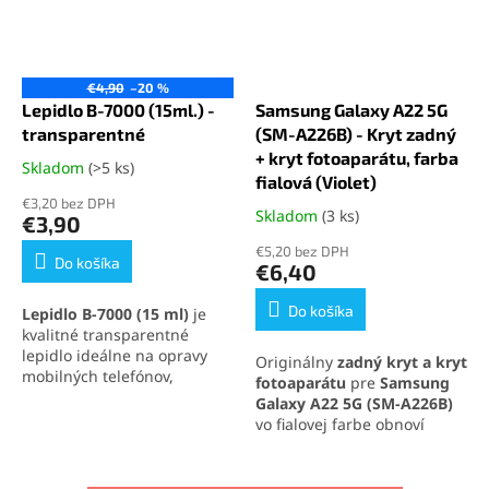
€4,90
–20 %
Lepidlo B-7000 (15ml.) -
Samsung Galaxy A22 5G
transparentné
(SM-A226B) - Kryt zadný
+ kryt fotoaparátu, farba
Skladom
(>5 ks)
Priemerné
fialová (Violet)
hodnotenie
€3,20 bez DPH
produktu
Skladom
(3 ks)
Priemerné
€3,90
je
hodnotenie
€5,20 bez DPH
5,0
produktu
Do košíka
€6,40
z
je
5
5,0
Do košíka
Lepidlo B-7000 (15 ml)
je
hviezdičiek.
z
kvalitné transparentné
5
lepidlo ideálne na opravy
Originálny
zadný kryt a kryt
hviezdičiek.
mobilných telefónov,
fotoaparátu
pre
Samsung
elektroniky a jemných
Galaxy A22 5G (SM-A226B)
materiálov. Vytvára pevný,
vo fialovej farbe obnoví
no pružný spoj, ktorý
elegantný vzhľad a ochranu
odoláva otrasom, vode aj
tvojho telefónu. Obsahuje
oderu. Vďaka presnej
kryt batérie aj ochranné