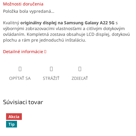
Možnosti doručenia
Položka bola vypredaná…
Kvalitný
originálny displej na Samsung Galaxy A22 5G
s
výbornými zobrazovacími vlastnosťami a citlivým dotykovým
ovládaním. Kompletná zostava obsahuje LCD displej, dotykovú
plochu a rám pre jednoduchú inštaláciu.
Detailné informácie
OPÝTAŤ SA
STRÁŽIŤ
ZDIEĽAŤ
Súvisiaci tovar
Akcia
Tip