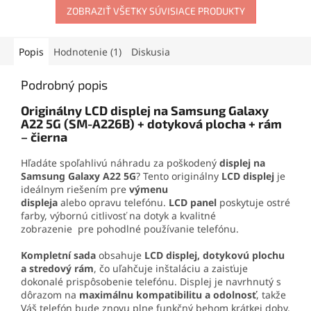
aplikačnej špičke sa
ZOBRAZIŤ VŠETKY SÚVISIACE PRODUKTY
sklíčko kamery pre
jednoducho nanáša aj na
kompletnú výmenu. Ideálne
drobné súčiastky.
riešenie pre rýchlu opravu a
nový svieži dizajn
Popis
Hodnotenie (1)
Diskusia
zariadenia.
Podrobný popis
Originálny LCD displej na Samsung Galaxy
A22 5G (SM-A226B) + dotyková plocha + rám
– čierna
Hľadáte spoľahlivú náhradu za poškodený
displej na
Samsung Galaxy A22 5G
?
Tento originálny
LCD displej
je
ideálnym riešením pre
výmenu
displeja
alebo
opravu
telefónu.
LCD panel
poskytuje ostré
farby, výbornú citlivosť na dotyk a kvalitné
zobrazenie
pre pohodlné používanie telefónu.
Kompletní sada
obsahuje
LCD displej, dotykovú plochu
a stredový rám
, čo uľahčuje inštaláciu a zaisťuje
dokonalé prispôsobenie telefónu. Displej je navrhnutý s
dôrazom na
maximálnu kompatibilitu a odolnosť
, takže
Váš telefón bude znovu plne funkčný behom krátkej doby.