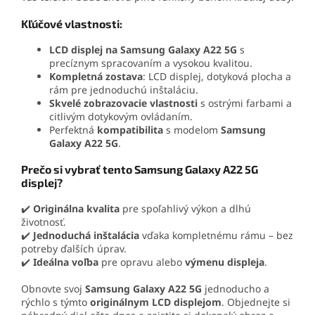
Kľúčové vlastnosti:
LCD displej na Samsung Galaxy A22 5G
s
precíznym spracovaním a vysokou kvalitou.
Kompletná zostava
: LCD displej, dotyková plocha a
rám pre jednoduchú inštaláciu.
Skvelé zobrazovacie vlastnosti
s ostrými farbami a
citlivým dotykovým ovládaním.
Perfektná
kompatibilita
s modelom
Samsung
Galaxy A22 5G
.
Prečo si vybrať tento Samsung Galaxy A22 5G
displej?
✔️
Originálna kvalita
pre spoľahlivý výkon a dlhú
životnosť.
✔️
Jednoduchá inštalácia
vďaka kompletnému rámu – bez
potreby ďalších úprav.
✔️
Ideálna voľba
pre opravu alebo
výmenu displeja
.
Obnovte svoj
Samsung Galaxy A22 5G
jednoducho a
rýchlo s týmto
originálnym LCD displejom
. Objednejte si