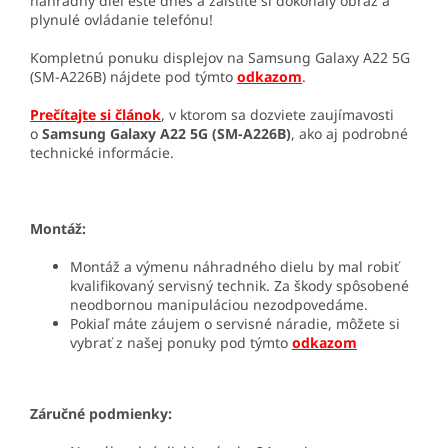
náhradný diel ešte dnes a zaistite si dokonalý obraz a
plynulé ovládanie telefónu!
Kompletnú ponuku displejov na Samsung Galaxy A22 5G
(SM-A226B) nájdete pod týmto
odkazom
.
Prečítajte si článok
, v ktorom sa dozviete zaujímavosti
o
Samsung Galaxy A22 5G (SM-A226B)
, ako aj podrobné
technické informácie.
Montáž:
Montáž a výmenu náhradného dielu by mal robiť
kvalifikovaný servisný technik. Za škody spôsobené
neodbornou manipuláciou nezodpovedáme.
Pokiaľ máte záujem o servisné náradie, môžete si
vybrať z našej ponuky pod týmto
odkazom
Záručné podmienky: