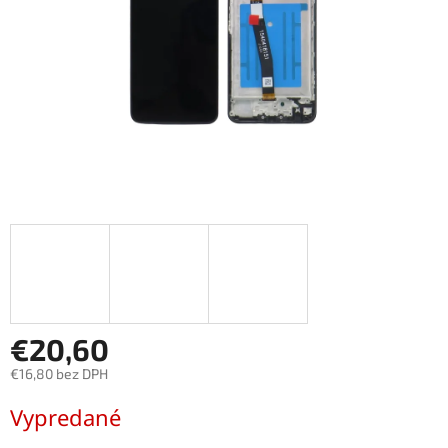
€20,60
€16,80 bez DPH
Jednotková
Vypredané
cena: