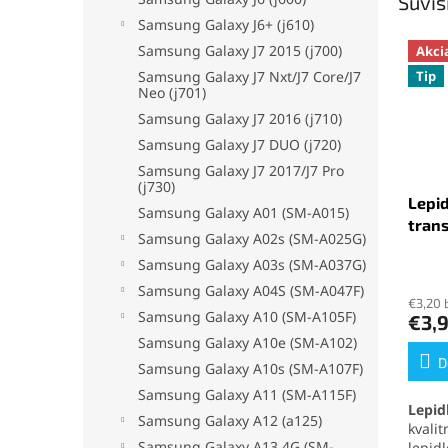
Súvis
Samsung Galaxy J6+ (j610)
Samsung Galaxy J7 2015 (j700)
Akci
Samsung Galaxy J7 Nxt/J7 Core/J7
Tip
Neo (j701)
Samsung Galaxy J7 2016 (j710)
Samsung Galaxy J7 DUO (j720)
Samsung Galaxy J7 2017/J7 Pro
(j730)
Lepid
Samsung Galaxy A01 (SM-A015)
tran
Samsung Galaxy A02s (SM-A025G)
Samsung Galaxy A03s (SM-A037G)
Priem
hodno
Samsung Galaxy A04S (SM-A047F)
€3,20 
produ
Samsung Galaxy A10 (SM-A105F)
€3,
je
Samsung Galaxy A10e (SM-A102)
5,0
z
D
Samsung Galaxy A10s (SM-A107F)
5
Samsung Galaxy A11 (SM-A115F)
hviezd
Lepid
Samsung Galaxy A12 (a125)
kvali
Samsung Galaxy A13 4G (SM-
lepid