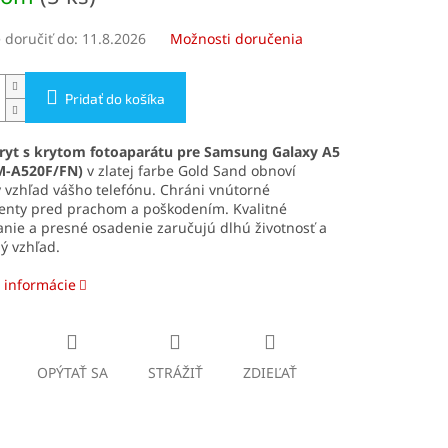
doručiť do:
11.8.2026
Možnosti doručenia
Pridať do košíka
ryt s krytom fotoaparátu pre Samsung Galaxy A5
M-A520F/FN)
v zlatej farbe Gold Sand obnoví
 vzhľad vášho telefónu. Chráni vnútorné
nty pred prachom a poškodením. Kvalitné
nie a presné osadenie zaručujú dlhú životnosť a
ý vzhľad.
 informácie
OPÝTAŤ SA
STRÁŽIŤ
ZDIEĽAŤ