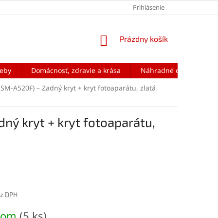
Prihlásenie
NÁKUPNÝ
Prázdny košík
KOŠÍK
reby
Domácnosť, zdravie a krása
Náhradné diely na mobi
M-A520F) – Zadný kryt + kryt fotoaparátu, zlatá
ý kryt + kryt fotoaparátu,
ez DPH
ová
dom
(5 ks)