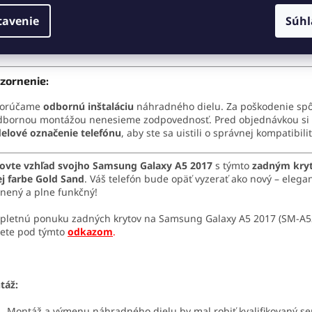
tavenie
Súhl
Materiál:
Kvalitný plast/sklo – rovnaký ako originál
Stav:
Nový
zornenie:
orúčame
odbornú inštaláciu
náhradného dielu. Za poškodenie sp
dbornou montážou nenesieme zodpovednosť. Pred objednávkou si
elové označenie telefónu
, aby ste sa uistili o správnej kompatibilit
ovte vzhľad svojho Samsung Galaxy A5 2017
s týmto
zadným kry
ej farbe Gold Sand
. Váš telefón bude opäť vyzerať ako nový – elega
nený a plne funkčný!
letnú ponuku zadných krytov na Samsung Galaxy A5 2017 (SM-A5
ete pod týmto
odkazom
.
táž:
Montáž a výmenu náhradného dielu by mal robiť kvalifikovaný se