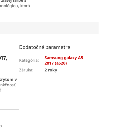
zlatej farbe s
nológiou, ktorá
stré farby, vysoký
 citlivé dotykové
. Kompletná sada
displej a dotykovú
re jednoduchú
.
Dodatočné parametre
17,
Samsung galaxy A5
Kategória
:
2017 (a520)
Záruka
:
2 roky
krytom v
unkčnosť.
ň
čo