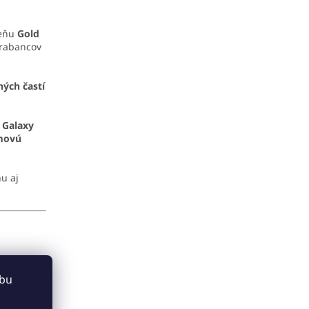
ieňu
Gold
krabancov
ých častí
 Galaxy
émovú
u aj
ebu