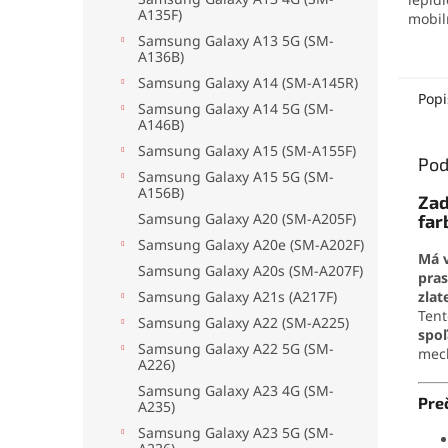
A135F)
mobil
elekt
Samsung Galaxy A13 5G (SM-
A136B)
mater
no pr
Samsung Galaxy A14 (SM-A145R)
odolá
Popi
Samsung Galaxy A14 5G (SM-
oderu
A146B)
aplika
Samsung Galaxy A15 (SM-A155F)
jedno
Pod
drobn
Samsung Galaxy A15 5G (SM-
A156B)
Zad
Samsung Galaxy A20 (SM-A205F)
far
Samsung Galaxy A20e (SM-A202F)
Má v
Samsung Galaxy A20s (SM-A207F)
pras
Samsung Galaxy A21s (A217F)
zlat
Ten
Samsung Galaxy A22 (SM-A225)
spo
Samsung Galaxy A22 5G (SM-
mec
A226)
Samsung Galaxy A23 4G (SM-
Pre
A235)
Samsung Galaxy A23 5G (SM-