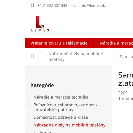
Prejsť
+421 902 407 343
info@lemes.sk
na
obsah
Vrátenie tovaru a reklamácie
Náradie a merac
Náhradné diely na mobilné
Domov
Sams
telefóny
B
Sams
o
Preskočiť
č
zlat
Kategórie
kategórie
n
3269
ý
Náradie a meracia technika
Prieme
1 hodn
p
hodnot
Poľovníctvo, rybárstvo, outdoor a
a
chovateľské potreby
produk
n
je
Domácnosť, zdravie a krása
e
5,0
Náhradné diely na mobilné telefóny
l
z
5
Apple