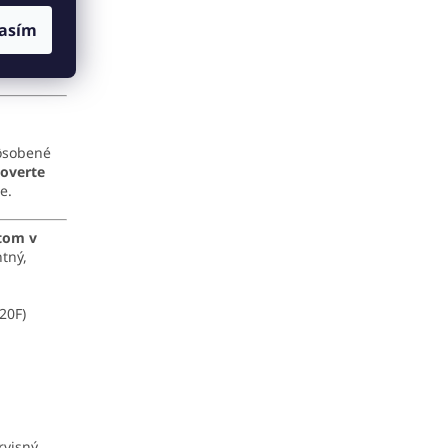
asím
ôsobené
overte
e.
tom v
ntný,
20F)
rvisný