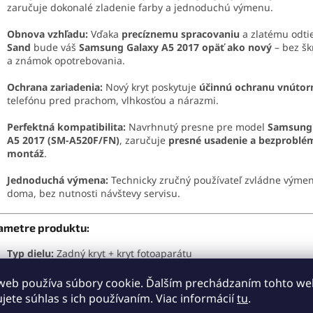
zaručuje dokonalé zladenie farby a jednoduchú výmenu.
Obnova vzhľadu:
Vďaka
precíznemu spracovaniu
a zlatému odt
Sand
bude váš
Samsung Galaxy A5 2017 opäť ako nový
– bez š
a známok opotrebovania.
Ochrana zariadenia:
Nový kryt poskytuje
účinnú ochranu vnútorn
telefónu pred prachom, vlhkosťou a nárazmi.
Perfektná kompatibilita:
Navrhnutý presne pre model
Samsung
A5 2017 (SM-A520F/FN)
, zaručuje
presné usadenie a bezprobl
montáž
.
Jednoduchá výmena:
Technicky zručný používateľ zvládne výmen
doma, bez nutnosti návštevy servisu.
ametre produktu:
Typ dielu:
Zadný kryt + kryt fotoaparátu
Kompatibilita:
Samsung Galaxy A5 2017 (SM-A520F/FN)
web používa súbory cookie. Ďalším prechádzaním tohto w
ujete súhlas s ich používaním. Viac informácií
tu
.
Farba:
Zlatá (Gold Sand)