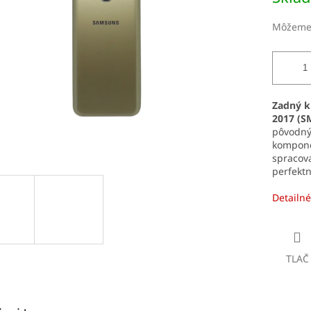
čiek.
Môžeme 
Zadný k
2017 (S
pôvodný
kompone
spracova
perfektn
Detailné
TLAČ