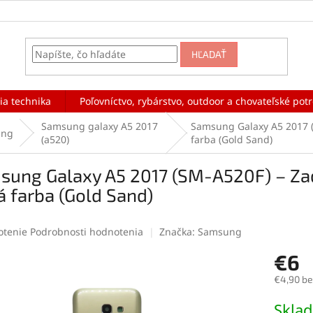
HĽADAŤ
ia technika
Poľovníctvo, rybárstvo, outdoor a chovateľské pot
Samsung galaxy A5 2017
Samsung Galaxy A5 2017 (S
ung
(a520)
farba (Gold Sand)
ung Galaxy A5 2017 (SM-A520F) – Zadn
á farba (Gold Sand)
rné
otenie
Podrobnosti hodnotenia
Značka:
Samsung
enie
€6
tu
€4,90 b
Jednotk
Skla
cena: