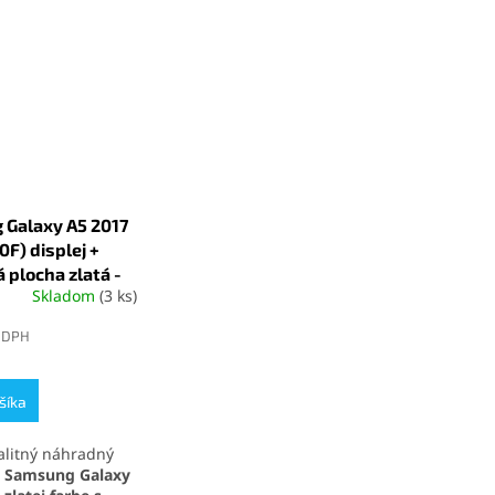
Galaxy A5 2017
F) displej +
 plocha zlatá -
Skladom
(3 ks)
é
ie
 DPH
šíka
k.
alitný náhradný
a
Samsung Galaxy