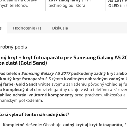
A5 2017 v 
ných telefónov,
technológiou, ktorá
OLED
tech
roniky a jemných
poskytuje dobré
zaisťuje o
iálov. Vytvára pevný,
zobrazovacie vlastnosti a
kontrast a
užný spoj, ktorý
citlivé dotykové ovládanie.
ovládanie
va otrasom, vode aj
Kompletná sada obsahuje
obsahuje 
s
Hodnotenie (1)
Diskusia
. Vďaka presnej
LCD displej a dotykovú
plochu p
čnej špičke sa
plochu pre jednoduchú
inštaláciu
ducho nanáša aj na
inštaláciu.
robný popis
é súčiastky.
ný kryt + kryt fotoaparátu pre Samsung Galaxy A5 20
ba zlatá (Gold Sand)
áš telefón
Samsung Galaxy A5 2017
poškodený zadný kryt alebo
knutý kryt fotoaparátu?
S týmto
kvalitným náhradným zadným 
ej farbe (Gold Sand)
vrátite svojmu zariadeniu pôvodný vzhľad aj f
to
kompletný diel
obnoví elegantný dizajn vášho telefónu a zárove
ľahlivo ochráni vnútorné komponenty
pred prachom, vlhkosťou a
hanickým poškodením.
čo si vybrať tento náhradný diel?
Kompletné riešenie:
Obsahuje
zadný kryt aj kryt fotoaparátu
, 