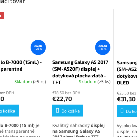
iaci tovar
a
€4,90
€27,10
–20 %
–16 %
lo B-7000 (15ml.) -
Samsung Galaxy A5 2017
Samsung 
sparentné
(SM-A520F) displej +
(SM-A520
dotyková plocha zlatá -
dotyková
Skladom
(>5 ks)
Skladom
(>5 ks)
erné
TFT
Priemerné
OLED
Priemern
tenie
hodnotenie
hodnoten
bez DPH
€18,50 bez DPH
€25,50 bez
ktu
produktu
produktu
90
€22,70
€31,30
je
je
5,0
5,0
o košíka
z
Do košíka
z
Do ko
5
5
ičiek.
hviezdičiek.
hviezdičie
lo B-7000 (15 ml)
je
Kvalitný náhradný
displej
Vysoko kv
tné transparentné
na Samsung Galaxy A5
displej n
lo ideálne na opravy
2017 zlatej farby
s TFT