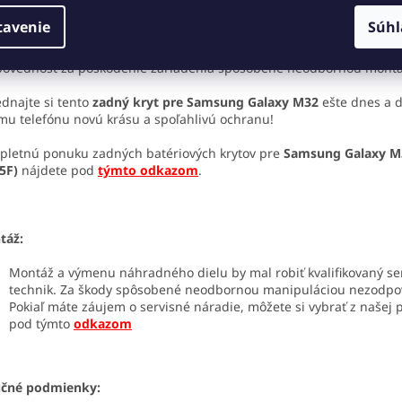
tavenie
Súhl
zornenie:
Odporúčame výmenu zveriť odbornému servisu alebo vy
málnou opatrnosťou a použitím vhodného náradia. Nenesieme
ovednosť za poškodenie zariadenia spôsobené neodbornou mont
dnajte si tento
zadný kryt pre Samsung Galaxy M32
ešte dnes a d
mu telefónu novú krásu a spoľahlivú ochranu!
letnú ponuku zadných batériových krytov pre
Samsung Galaxy M
5F)
nájdete pod
týmto odkazom
.
táž:
Montáž a výmenu náhradného dielu by mal robiť kvalifikovaný se
technik. Za škody spôsobené neodbornou manipuláciou nezodp
Pokiaľ máte záujem o servisné náradie, môžete si vybrať z našej
pod týmto
odkazom
učné podmienky: