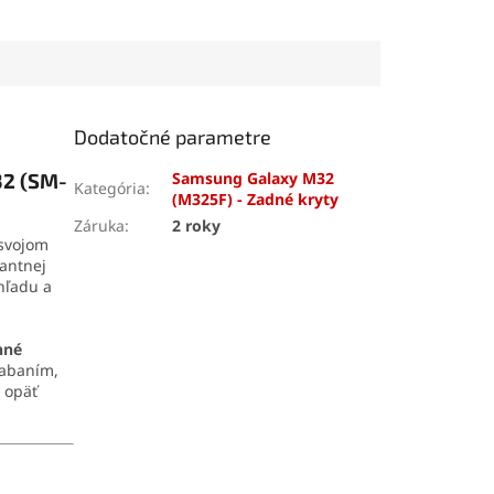
o telefónu
.
materiálov. Vytvára pevný,
skrutkovače,
no pružný spoj, ktorý
nástroje, prísavku
odoláva otrasom, vode aj
č SIM karty. Vďaka
oderu. Vďaka presnej
e zvládnete
aplikačnej špičke sa
mobilu aj v
jednoducho nanáša aj na
Dodatočné parametre
 podmienkach.
drobné súčiastky.
32 (SM-
Samsung Galaxy M32
Kategória
:
(M325F) - Zadné kryty
Záruka
:
2 roky
svojom
antnej
hľadu a
nné
riabaním,
opäť