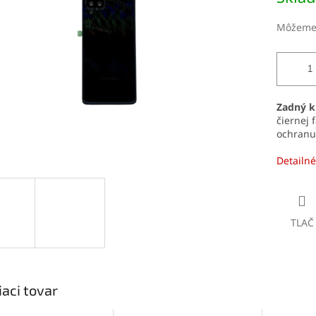
čiek.
Môžeme 
Zadný k
čiernej 
ochranu
Detailné
TLAČ
iaci tovar