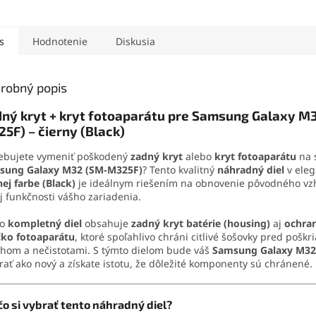
vhodná na domáce aj
mobilnéh
profesionálne použitie.
Obsahuje 
Umožňuje rýchle, estetické
otváracie 
s
Hodnotenie
Diskusia
a čisté lepenie bez náradia.
aj vybera
tejto sad
demontáž 
robný popis
domácich
ný kryt + kryt fotoaparátu pre Samsung Galaxy M
5F) – čierny (Black)
ebujete vymeniť poškodený
zadný kryt
alebo
kryt fotoaparátu
na 
sung Galaxy M32 (SM-M325F)
? Tento kvalitný
náhradný diel
v eleg
nej farbe (Black)
je ideálnym riešením na obnovenie pôvodného vz
j funkčnosti vášho zariadenia.
to
kompletný diel
obsahuje
zadný kryt batérie (housing)
aj
ochra
čko fotoaparátu
, ktoré spoľahlivo chráni citlivé šošovky pred pošk
hom a nečistotami. S týmto dielom bude váš
Samsung Galaxy M32
rať ako nový a získate istotu, že dôležité komponenty sú chránené.
čo si vybrať tento náhradný diel?