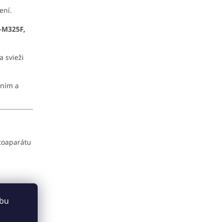
ení.
-M325F,
a svieži
ením a
toaparátu
ebu