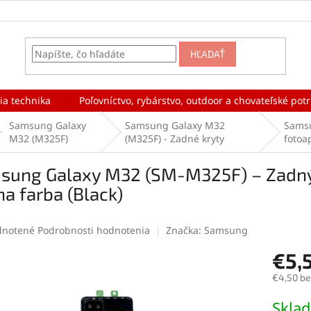
HĽADAŤ
ia technika
Poľovníctvo, rybárstvo, outdoor a chovateľské pot
Samsung Galaxy
Samsung Galaxy M32
Samsu
M32 (M325F)
(M325F) - Zadné kryty
fotoa
sung Galaxy M32 (SM-M325F) – Zadný k
na farba (Black)
rné
notené
Podrobnosti hodnotenia
Značka:
Samsung
enie
€5,
tu
€4,50 b
Jednotk
Skla
cena: