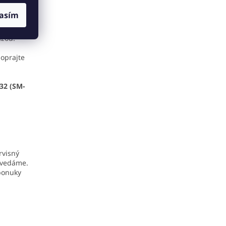
asím
konať s
ážou.
oprajte
32 (SM-
rvisný
ovedáme.
 ponuky