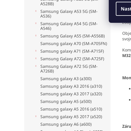
A528B)
Nas
Upo
Samsung Galaxy A53 5G (SM-
A536)
maxi
zodp
Samsung Galaxy A54 5G (SM-
A546)
Obje
Samsung Galaxy A55 (SM-A556B)
svoj
Samsung galaxy A70 (SM-A705FN)
Komp
Samsung galaxy A71 (SM-A715F)
M32
Samsung Galaxy A72 (SM-A725F)
Samsung Galaxy A72 5G (SM-
A726B)
Mon
Samsung galaxy A3 (a300)
Samsung galaxy A3 2016 (a310)
Samsung galaxy A3 2017 (a320)
Samsung galaxy A5 (a500)
Samsung galaxy A5 2016 (a510)
Samsung galaxy A5 2017 (a520)
Samsung galaxy A6 (a600)
Zár