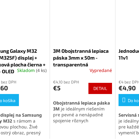
ung Galaxy M32
3M Obojstranná lepiaca
Jednoduc
325F) displej +
páska 3mm x 50m -
11v1
ová plocha čierna +
transparentná
Skladom
(4 ks)
Vypredané
- OLED
Priemerné
Priemern
hodnotenie
hodnoten
 bez DPH
€4,10 bez DPH
€4 bez DP
produktu
produktu
,60
€5
€4,90
DETAIL
je
je
5,0
5,0
o košíka
z
z
Do ko
Obojstranná lepiaca páska
5
5
3M
je ideálnym riešením
hviezdičiek.
hviezdičie
pre pevné a nenápadné
displej na Samsung
Servisná 
spojenie rôznych
y M32
s rámom a
je ideál
materiálov. Vďaka
vysokej
ovou plochou. Živé
pre každé
priľnavosti
,
priehľadnému
 ostrý obraz, presný
vymeniť ba
dizajnu
a
dlhej životnosti
je
alebo iné