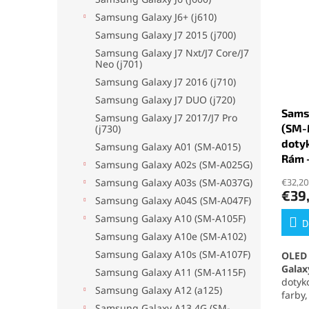
Samsung Galaxy J6+ (j610)
Samsung Galaxy J7 2015 (j700)
Samsung Galaxy J7 Nxt/J7 Core/J7
Neo (j701)
Samsung Galaxy J7 2016 (j710)
Samsung Galaxy J7 DUO (j720)
Sams
Samsung Galaxy J7 2017/J7 Pro
(SM-M
(j730)
dotyk
Samsung Galaxy A01 (SM-A015)
Rám 
Samsung Galaxy A02s (SM-A025G)
Samsung Galaxy A03s (SM-A037G)
€32,20
€39
Samsung Galaxy A04S (SM-A047F)
Samsung Galaxy A10 (SM-A105F)
D
Samsung Galaxy A10e (SM-A102)
Samsung Galaxy A10s (SM-A107F)
OLED 
Galax
Samsung Galaxy A11 (SM-A115F)
dotyk
Samsung Galaxy A12 (a125)
farby,
dotyk.
Samsung Galaxy A13 4G (SM-