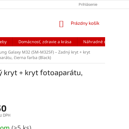
Prihlásenie
NÁKUPNÝ
Prázdny košík
KOŠÍK
reby
Domácnosť, zdravie a krása
Náhradné diely na mobi
ng Galaxy M32 (SM-M325F) – Zadný kryt + kryt
parátu, čierna farba (Black)
ryt + kryt fotoaparátu,
50
ez DPH
ová
dom
(>5 ks)