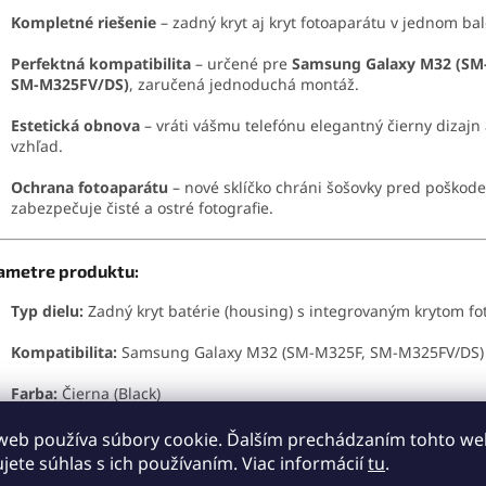
Kompletné riešenie
– zadný kryt aj kryt fotoaparátu v jednom bal
Perfektná kompatibilita
– určené pre
Samsung Galaxy M32 (SM
SM-M325FV/DS)
, zaručená jednoduchá montáž.
Estetická obnova
– vráti vášmu telefónu elegantný čierny dizajn 
vzhľad.
Ochrana fotoaparátu
– nové sklíčko chráni šošovky pred poškod
zabezpečuje čisté a ostré fotografie.
ametre produktu:
Typ dielu:
Zadný kryt batérie (housing) s integrovaným krytom fo
Kompatibilita:
Samsung Galaxy M32 (SM-M325F, SM-M325FV/DS)
Farba:
Čierna (Black)
Materiál:
Kvalitný plast/sklo (zhodný s originálom)
web používa súbory cookie. Ďalším prechádzaním tohto w
ujete súhlas s ich používaním. Viac informácií
tu
.
Stav:
Nový, nepoužitý náhradný diel