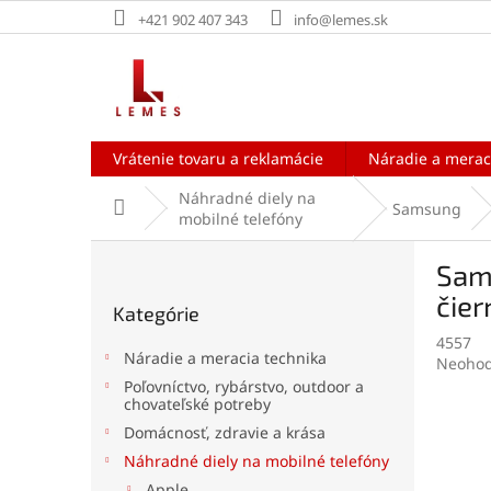
Prejsť
+421 902 407 343
info@lemes.sk
na
obsah
Vrátenie tovaru a reklamácie
Náradie a merac
Náhradné diely na
Domov
Samsung
mobilné telefóny
B
Sam
o
Preskočiť
č
čier
Kategórie
kategórie
n
4557
ý
Náradie a meracia technika
Prieme
Neohod
p
hodnot
Poľovníctvo, rybárstvo, outdoor a
a
chovateľské potreby
produk
n
je
Domácnosť, zdravie a krása
e
0,0
Náhradné diely na mobilné telefóny
l
z
5
Apple