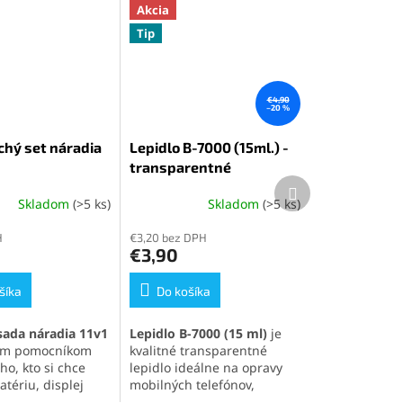
Akcia
Tip
€4,90
–20 %
hý set náradia
Lepidlo B-7000 (15ml.) -
transparentné
Ďalší
produkt
Skladom
(>5 ks)
Skladom
(>5 ks)
é
Priemerné
ie
hodnotenie
H
€3,20 bez DPH
produktu
€3,90
je
5,0
šíka
z
Do košíka
5
k.
hviezdičiek.
sada náradia 11v1
Lepidlo B-7000 (15 ml)
je
nym pomocníkom
kvalitné transparentné
ho, kto si chce
lepidlo ideálne na opravy
tériu, displej
mobilných telefónov,
 súčasti svojho
elektroniky a jemných