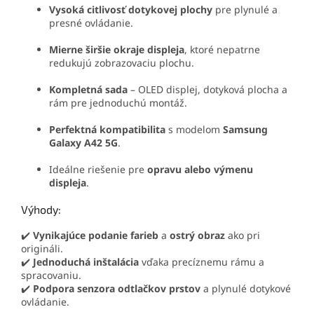
Vysoká citlivosť dotykovej plochy
pre plynulé a
presné ovládanie.
Mierne širšie okraje displeja
, ktoré nepatrne
redukujú zobrazovaciu plochu.
Kompletná sada
– OLED displej, dotyková plocha a
rám pre jednoduchú montáž.
Perfektná kompatibilita
s modelom
Samsung
Galaxy A42 5G
.
Ideálne riešenie pre
opravu alebo výmenu
displeja
.
Výhody:
✔️
Vynikajúce podanie farieb
a
ostrý obraz
ako pri
origináli.
✔️
Jednoduchá inštalácia
vďaka precíznemu rámu a
spracovaniu.
✔️
Podpora senzora odtlačkov prstov
a plynulé dotykové
ovládanie.