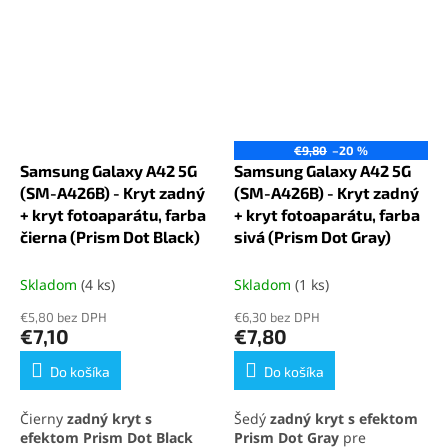
€9,80
–20 %
Samsung Galaxy A42 5G
Samsung Galaxy A42 5G
(SM-A426B) - Kryt zadný
(SM-A426B) - Kryt zadný
+ kryt fotoaparátu, farba
+ kryt fotoaparátu, farba
čierna (Prism Dot Black)
sivá (Prism Dot Gray)
Skladom
(4 ks)
Skladom
(1 ks)
€5,80 bez DPH
€6,30 bez DPH
€7,10
€7,80
Do košíka
Do košíka
Čierny
zadný kryt s
Šedý
zadný kryt s efektom
efektom Prism Dot Black
Prism Dot Gray
pre