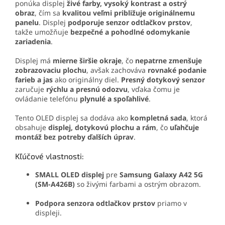
ponúka displej
živé farby, vysoký kontrast a ostrý
obraz
, čím sa
kvalitou veľmi približuje originálnemu
panelu
. Displej
podporuje senzor odtlačkov prstov
,
takže umožňuje
bezpečné a pohodlné odomykanie
zariadenia
.
Displej má
mierne širšie okraje
, čo
nepatrne zmenšuje
zobrazovaciu plochu
, avšak zachováva
rovnaké podanie
farieb a jas
ako originálny diel.
Presný dotykový senzor
zaručuje
rýchlu a presnú odozvu
, vďaka čomu je
ovládanie telefónu
plynulé a spoľahlivé
.
Tento OLED displej sa dodáva ako
kompletná sada
, ktorá
obsahuje
displej, dotykovú plochu a rám
, čo
uľahčuje
montáž bez potreby ďalších úprav
.
Kľúčové vlastnosti:
SMALL OLED displej
pre
Samsung Galaxy A42 5G
(SM-A426B)
so živými farbami a ostrým obrazom.
Podpora senzora odtlačkov prstov
priamo v
displeji.