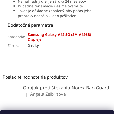
Na náhradný diel je záruka 24 mesiacov
Prípadné reklamácie riešime okamžite
Tovar je dôkladne zabalený, aby počas jeho
prepravy nedošlo k jeho poškodeniu
Dodatočné parametre
Samsung Galaxy A42 5G (SM-A426B) -
Kategória
:
Displeje
Záruka
:
2 roky
Z
á
p
ä
Posledné hodnotenie produktov
t
Obojok proti štekaniu Norex BarkGuard
i
e
Angela Zsibritová
|
Hodnotenie produktu je 5 z 5 hviezdičiek.