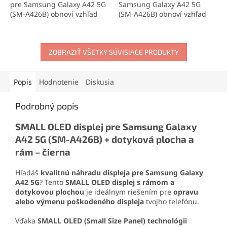
pre Samsung Galaxy A42 5G
Samsung Galaxy A42 5G
(SM-A426B) obnoví vzhľad
(SM-A426B) obnoví vzhľad
tvojho telefónu a ochráni ho
tvojho telefónu a ochráni ho
pred poškodením. Vyrobený
pred poškodením. Vyrobený
z kvalitného materiálu
z kvalitného materiálu, ktorý
zhodného s originálom.
ZOBRAZIŤ VŠETKY SÚVISIACE PRODUKTY
sa zhoduje s originálom.
Elegantný dizajn,
Elegantný dizajn,
jednoduchá montáž a
jednoduchá montáž a
originálny prizmatický efekt.
originálny prizmatický efekt.
Popis
Hodnotenie
Diskusia
Podrobný popis
SMALL OLED displej pre Samsung Galaxy
A42 5G (SM-A426B) + dotyková plocha a
rám – čierna
Hľadáš
kvalitnú náhradu displeja pre Samsung Galaxy
A42 5G
? Tento
SMALL OLED displej s rámom a
dotykovou plochou
je ideálnym riešením pre
opravu
alebo výmenu poškodeného displeja
tvojho telefónu.
Vďaka
SMALL OLED (Small Size Panel) technológii