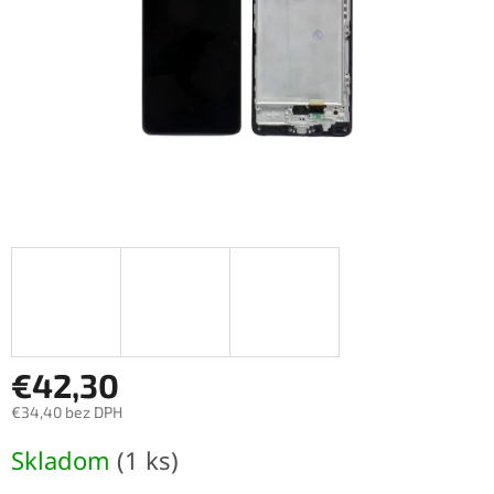
€42,30
€34,40 bez DPH
Jednotková
Skladom
(1 ks)
cena: