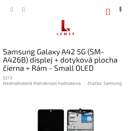
Prejsť
na
NÁKUP
obsah
KOŠÍK
Samsung Galaxy A42 5G (SM-
A426B) displej + dotyková plocha
čierna + Rám - Small OLED
5213
Priemerné
Neohodnotené
Podrobnosti hodnotenia
Značka:
Samsung
hodnotenie
produktu
je
0,0
z
5
hviezdičiek.