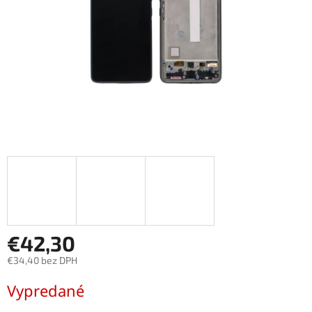
€42,30
€34,40 bez DPH
Jednotková
Vypredané
cena: