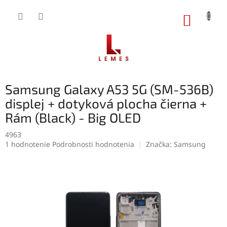
Prejsť
na
NÁKUP
obsah
KOŠÍK
Samsung Galaxy A53 5G (SM-536B)
displej + dotyková plocha čierna +
Rám (Black) - Big OLED
4963
Priemerné
1 hodnotenie
Podrobnosti hodnotenia
Značka:
Samsung
hodnotenie
produktu
je
5,0
z
5
hviezdičiek.