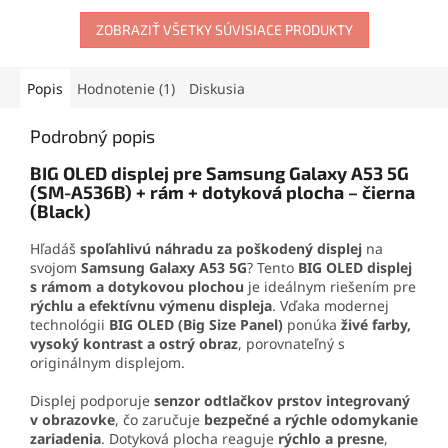
oderu. Vďaka presnej
okraje telefónu
a poskytuje
aplikačnej špičke sa
maximálnu ochranu.
ZOBRAZIŤ VŠETKY SÚVISIACE PRODUKTY
jednoducho nanáša aj na
Oleofóbna vrstva udrží
drobné súčiastky.
displej čistý a zachová jeho
vysokú citlivosť.
Popis
Hodnotenie (1)
Diskusia
Podrobný popis
BIG OLED displej pre Samsung Galaxy A53 5G
(SM-A536B) + rám + dotyková plocha – čierna
(Black)
Hľadáš
spoľahlivú náhradu za poškodený displej
na
svojom
Samsung Galaxy A53 5G
? Tento
BIG OLED displej
s rámom a dotykovou plochou
je ideálnym riešením pre
rýchlu a efektívnu výmenu displeja
. Vďaka modernej
technológii
BIG OLED (Big Size Panel)
ponúka
živé farby,
vysoký kontrast a ostrý obraz
, porovnateľný s
originálnym displejom.
Displej podporuje
senzor odtlačkov prstov integrovaný
v obrazovke
, čo zaručuje
bezpečné a rýchle odomykanie
zariadenia
. Dotyková plocha reaguje
rýchlo a presne
,