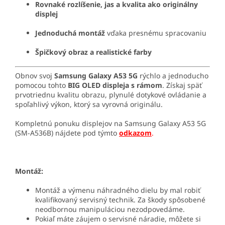
Rovnaké rozlíšenie, jas a kvalita ako originálny
displej
Jednoduchá montáž
vďaka presnému spracovaniu
Špičkový obraz a realistické farby
Obnov svoj
Samsung Galaxy A53 5G
rýchlo a jednoducho
pomocou tohto
BIG OLED displeja s rámom
. Získaj späť
prvotriednu kvalitu obrazu, plynulé dotykové ovládanie a
spoľahlivý výkon, ktorý sa vyrovná originálu.
Kompletnú ponuku displejov na Samsung Galaxy A53 5G
(SM-A536B) nájdete pod týmto
odkazom
.
Montáž:
Montáž a výmenu náhradného dielu by mal robiť
kvalifikovaný servisný technik. Za škody spôsobené
neodbornou manipuláciou nezodpovedáme.
Pokiaľ máte záujem o servisné náradie, môžete si