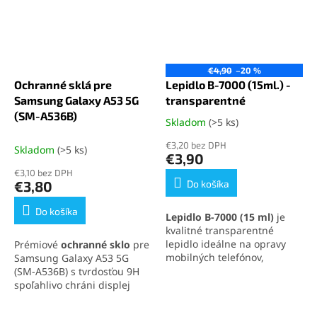
€4,90
–20 %
Ochranné sklá pre
Lepidlo B-7000 (15ml.) -
Samsung Galaxy A53 5G
transparentné
(SM-A536B)
Skladom
(>5 ks)
Priemerné
hodnotenie
€3,20 bez DPH
Skladom
(>5 ks)
produktu
€3,90
je
€3,10 bez DPH
5,0
€3,80
Do košíka
z
5
Do košíka
Lepidlo B-7000 (15 ml)
je
hviezdičiek.
kvalitné transparentné
lepidlo ideálne na opravy
Prémiové
ochranné sklo
pre
mobilných telefónov,
Samsung Galaxy A53 5G
elektroniky a jemných
(SM-A536B) s tvrdosťou 9H
materiálov. Vytvára pevný,
spoľahlivo chráni displej
no pružný spoj, ktorý
pred škrabancami, nárazmi
odoláva otrasom, vode aj
a pádmi. Sklo siaha
až po