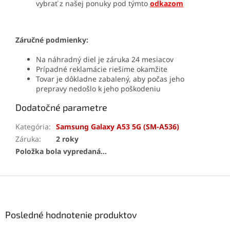
vybrať z našej ponuky pod týmto
odkazom
Záručné podmienky:
Na náhradný diel je záruka 24 mesiacov
Prípadné reklamácie riešime okamžite
Tovar je dôkladne zabalený, aby počas jeho
prepravy nedošlo k jeho poškodeniu
Dodatočné parametre
Kategória
:
Samsung Galaxy A53 5G (SM-A536)
Záruka
:
2 roky
Položka bola vypredaná…
Z
á
p
ä
Posledné hodnotenie produktov
t