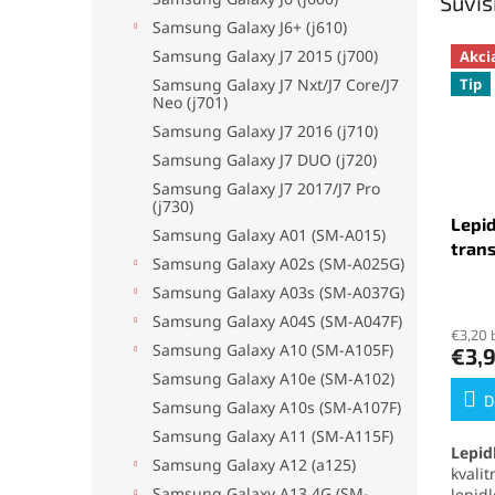
Súvis
Samsung Galaxy J6+ (j610)
Samsung Galaxy J7 2015 (j700)
Akci
Samsung Galaxy J7 Nxt/J7 Core/J7
Tip
Neo (j701)
Samsung Galaxy J7 2016 (j710)
Samsung Galaxy J7 DUO (j720)
Samsung Galaxy J7 2017/J7 Pro
(j730)
Lepid
Samsung Galaxy A01 (SM-A015)
tran
Samsung Galaxy A02s (SM-A025G)
Samsung Galaxy A03s (SM-A037G)
Priem
hodno
Samsung Galaxy A04S (SM-A047F)
€3,20 
produ
Samsung Galaxy A10 (SM-A105F)
€3,
je
Samsung Galaxy A10e (SM-A102)
5,0
z
D
Samsung Galaxy A10s (SM-A107F)
5
Samsung Galaxy A11 (SM-A115F)
hviezd
Lepid
Samsung Galaxy A12 (a125)
kvali
Samsung Galaxy A13 4G (SM-
lepid