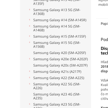
A135F)
mobil
elekt
Samsung Galaxy A13 5G (SM-
A136B)
mater
no pr
Samsung Galaxy A14 (SM-A145R)
odolá
Popi
Samsung Galaxy A14 5G (SM-
oderu
A146B)
aplika
Samsung Galaxy A15 (SM-A155F)
jedno
Pod
drobn
Samsung Galaxy A15 5G (SM-
A156B)
Dis
tec
Samsung Galaxy A20 (SM-A205F)
Samsung Galaxy A20e (SM-A202F)
Hľad
Samsung Galaxy A20s (SM-A207F)
201
disp
Samsung Galaxy A21s (A217F)
Samsung Galaxy A22 (SM-A225)
Vďa
Samsung Galaxy A22 5G (SM-
Kval
A226)
poho
čo m
Samsung Galaxy A23 4G (SM-
A235)
citl
Samsung Galaxy A23 5G (SM-
Kom