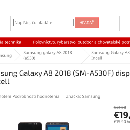
HĽADAŤ
ia technika
Poľovníctvo, rybárstvo, outdoor a chovateľské pot
Samsung galaxy A8 2018
Samsung Galaxy A8 2
msung
(a530)
Incell
sung Galaxy A8 2018 (SM-A530F) displ
cell
rné
notení
Podrobnosti hodnotenia
Značka:
Samsung
enie
tu
€21,50
€19
€15,90 b
Jednotk