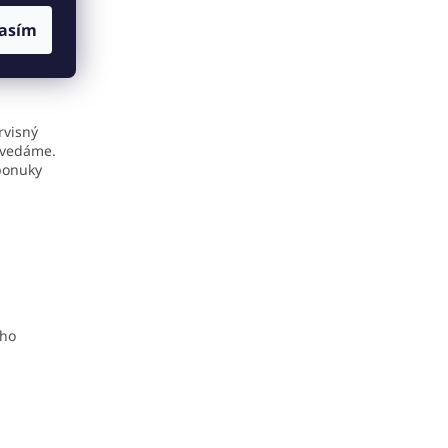
asím
rvisný
ovedáme.
 ponuky
eho