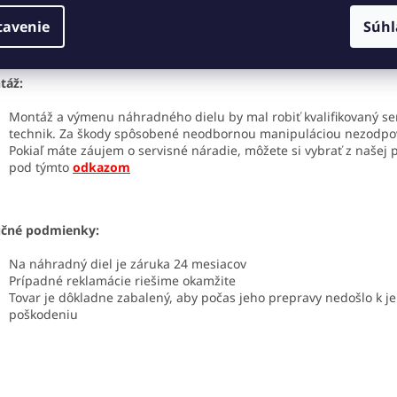
 týmto
odkazom
.
tavenie
Súhl
táž:
Montáž a výmenu náhradného dielu by mal robiť kvalifikovaný se
technik. Za škody spôsobené neodbornou manipuláciou nezodp
Pokiaľ máte záujem o servisné náradie, môžete si vybrať z našej
pod týmto
odkazom
učné podmienky:
Na náhradný diel je záruka 24 mesiacov
Prípadné reklamácie riešime okamžite
Tovar je dôkladne zabalený, aby počas jeho prepravy nedošlo k j
poškodeniu