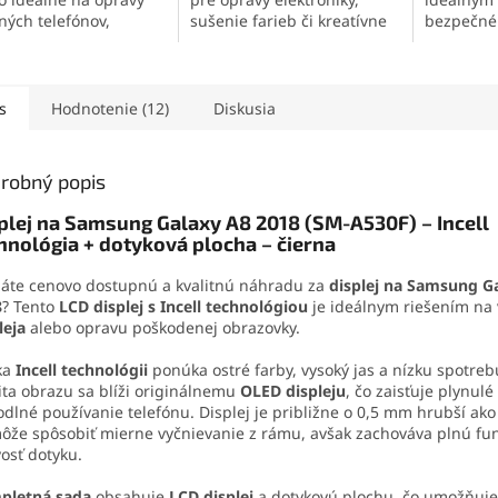
ných telefónov,
sušenie farieb či kreatívne
bezpečné
roniky a jemných
techniky. Vďaka
panelov
a
iálov. Vytvára pevný,
kompaktnému prevedeniu a
zariadení
užný spoj, ktorý
rýchlemu ohrevu je vždy
efektu s 
va otrasom, vode aj
pripravená na použitie. Je
umožňuje
s
Hodnotenie (12)
Diskusia
. Vďaka presnej
vhodná pre domácich
bez poško
čnej špičke sa
majstrov, technikov aj
konštrukc
ducho nanáša aj na
umelcov.
zaručuje 
robný popis
é súčiastky.
jednoduc
plej na Samsung Galaxy A8 2018 (SM-A530F) – Incell
hnológia + dotyková plocha – čierna
áte cenovo dostupnú a kvalitnú náhradu za
displej na Samsung G
8
? Tento
LCD displej s Incell technológiou
je ideálnym riešením na
leja
alebo opravu poškodenej obrazovky.
ka
Incell technológii
ponúka ostré farby, vysoký jas a nízku spotreb
ita obrazu sa blíži originálnemu
OLED displeju
, čo zaisťuje plynulé
dlné používanie telefónu. Displej je približne o 0,5 mm hrubší ako 
ôže spôsobiť mierne vyčnievanie z rámu, avšak zachováva plnú fun
ivosť dotyku.
pletná sada
obsahuje
LCD displej
a dotykovú plochu, čo umožňuje