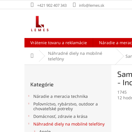
Prejsť
+421 902 407 343
info@lemes.sk
na
obsah
Vrátenie tovaru a reklamácie
Náradie a merac
Náhradné diely na mobilné
Domov
Sa
telefóny
B
Sam
o
Preskočiť
č
- In
Kategórie
kategórie
n
1745
ý
Náradie a meracia technika
Prieme
12 hod
p
hodnot
Poľovníctvo, rybárstvo, outdoor a
a
chovateľské potreby
produk
n
je
Domácnosť, zdravie a krása
e
4,7
Náhradné diely na mobilné telefóny
l
z
5
Apple