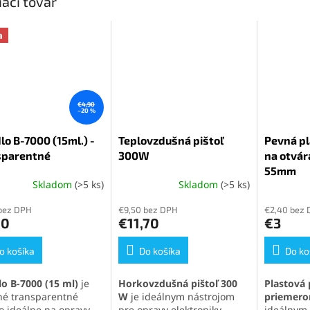
iaci tovar
a
€4,90
–20 %
lo B-7000 (15ml.) -
Teplovzdušná pištoľ
Pevná pl
sparentné
300W
na otvár
55mm
Skladom
(>5 ks)
Skladom
(>5 ks)
erné
Priemerné
Priemern
tenie
hodnotenie
hodnoten
bez DPH
€9,50 bez DPH
€2,40 bez
ktu
produktu
produktu
90
€11,70
€3
je
je
4,8
5,0
o košíka
z
Do košíka
z
Do ko
5
5
ičiek.
hviezdičiek.
hviezdičie
lo B-7000 (15 ml)
je
Horkovzdušná pištoľ 300
Plastová 
tné transparentné
W
je ideálnym nástrojom
priemer
lo ideálne na opravy
pre opravy elektroniky,
ideálnym 