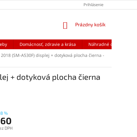
Prihlásenie
NÁKUPNÝ
Prázdny košík
KOŠÍK
reby
Domácnosť, zdravie a krása
Náhradné diely na mobi
018 (SM-A530F) displej + dotyková plocha čierna -
ej + dotyková plocha čierna
–8 %
,60
ez DPH
ová