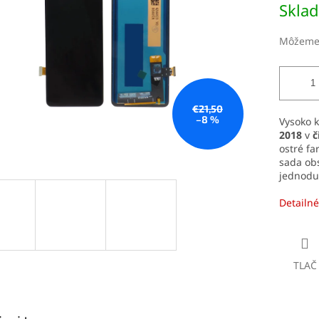
Skla
čiek.
cena:
Môžeme 
€21,50
–8 %
Vysoko k
2018
v
č
ostré fa
sada obs
jednoduc
Detailné
TLAČ