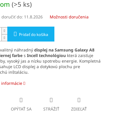
dom
(>5 ks)
doručiť do:
11.8.2026
Možnosti doručenia
Pridať do košíka
valitný náhradný
displej na Samsung Galaxy A8
iernej farbe
s
Incell technológiou
která zaisťuje
rby, vysoký jas a nízku spotrebu energie. Kompletná
ahuje LCD displej a dotykovú plochu pre
hú inštaláciu.
 informácie
OPÝTAŤ SA
STRÁŽIŤ
ZDIEĽAŤ