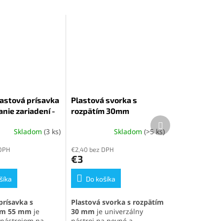
astová prísavka
Plastová svorka s
anie zariadení -
rozpätím 30mm
Ďalší
produkt
Skladom
(3 ks)
Skladom
(>5 ks)
é
Priemerné
ie
hodnotenie
 DPH
€2,40 bez DPH
produktu
€3
je
5,0
šíka
z
Do košíka
5
k.
hviezdičiek.
prísavka s
Plastová svorka s rozpätím
om 55 mm
je
30 mm
je univerzálny
nástrojom na
nástroj na pevné a