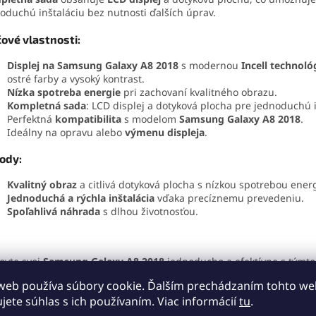
oduchú inštaláciu bez nutnosti ďalších úprav.
čové vlastnosti:
Displej na Samsung Galaxy A8 2018
s modernou
Incell technoló
ostré farby a vysoký kontrast.
Nízka spotreba energie
pri zachovaní kvalitného obrazu.
Kompletná sada
: LCD displej a dotyková plocha pre jednoduchú i
Perfektná
kompatibilita
s modelom
Samsung Galaxy A8 2018
.
Ideálny na opravu alebo
výmenu
displeja
.
ody:
Kvalitný obraz
a citlivá dotyková plocha s nízkou spotrebou energ
Jednoduchá a rýchla inštalácia
vďaka precíznemu prevedeniu.
Spoľahlivá náhrada
s dlhou životnosťou.
ovte svoj
Samsung Galaxy A8 2018
jednoducho a efektívne s týmt
lejom s Incell technológiou
. Objednajte si náhradný diel ešte dne
web používa súbory cookie. Ďalším prechádzaním tohto w
utnajte si prvotriedny obraz za dostupnú cenu!
ujete súhlas s ich používaním. Viac informácií
tu
.
letnú ponuku displejov na Samsung Galaxy A8 2018 (SM-A530F) n