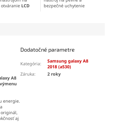
 otváranie
LCD
bezpečné uchytenie
 elektronických
materiálov pri práci.
. Vďaka
saciemu
Vyrobená z
odolného ABS
tlakom až 10 kg
plastu
s
oceľovou
 pevné uchopenie
pružinou
, ponúka dlhú
denia. Odolná
životnosť a stabilný tlak.
ia z ABS plastu
Otočné úchopové plochy a
dlhú životnosť a
ergonomická protišmyková
Dodatočné parametre
hú manipuláciu.
rukoväť zaisťujú pohodlné a
šetrné používanie.
Samsung galaxy A8
Kategória
:
2018 (a530)
Záruka
:
2 roky
alaxy A8
výmenu
u energie.
 a
originál,
kčnosť aj