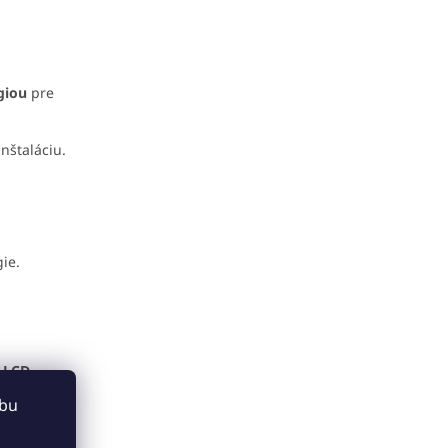
giou
pre
nštaláciu.
ie.
o
LCD
s a
ebu
ájdete