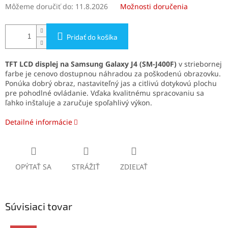
Môžeme doručiť do:
11.8.2026
Možnosti doručenia
Pridať do košíka
TFT LCD displej na Samsung Galaxy J4 (SM-J400F)
v striebornej
farbe je cenovo dostupnou náhradou za poškodenú obrazovku.
Ponúka dobrý obraz, nastaviteľný jas a citlivú dotykovú plochu
pre pohodlné ovládanie. Vďaka kvalitnému spracovaniu sa
ľahko inštaluje a zaručuje spoľahlivý výkon.
Detailné informácie
OPÝTAŤ SA
STRÁŽIŤ
ZDIEĽAŤ
Súvisiaci tovar