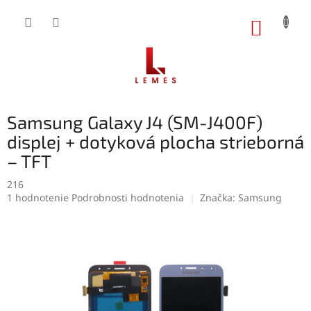
Prejsť
na
NÁKUP
obsah
KOŠÍK
Samsung Galaxy J4 (SM-J400F)
displej + dotyková plocha strieborná
– TFT
216
Priemerné
1 hodnotenie
Podrobnosti hodnotenia
Značka:
Samsung
hodnotenie
produktu
je
5,0
z
5
hviezdičiek.