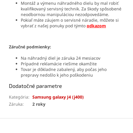
Montáž a výmenu náhradného dielu by mal robiť
kvalifikovaný servisný technik. Za škody spôsobené
neodbornou manipuláciou nezodpovedáme.
Pokiaľ máte záujem o servisné náradie, môžete si
vybrať z našej ponuky pod týmto
odkazom
Záručné podmienky:
Na náhradný diel je záruka 24 mesiacov
Prípadné reklamácie riešime okamžite
Tovar je dôkladne zabalený, aby počas jeho
prepravy nedošlo k jeho poškodeniu
Dodatočné parametre
Kategória
:
Samsung galaxy J4 (j400)
Záruka
:
2 roky
Z
á