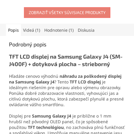
materiálov. Vytvára pevný,
mobilného telefónu
.
no pružný spoj, ktorý
Obsahuje skrutkovače,
odoláva otrasom, vode aj
ZOBRAZIŤ VŠETKY SÚVISIACE PRODUKTY
otváracie nástroje, prísavku
oderu. Vďaka presnej
aj vyberač SIM karty. Vďaka
aplikačnej špičke sa
tejto sade zvládnete
jednoducho nanáša aj na
demontáž mobilu aj v
Popis
Videá (1)
Hodnotenie (1)
Diskusia
drobné súčiastky.
domácich podmienkach.
Podrobný popis
TFT LCD displej na Samsung Galaxy J4 (SM-
J400F) + dotyková plocha – strieborný
Hľadáte cenovo výhodnú
náhradu za poškodený displej
na Samsung Galaxy J4
? Tento
TFT LCD displej
je
ideálnym riešením pre opravu alebo výmenu obrazovky.
Ponúka dobré zobrazovacie vlastnosti, vyhovujúci jas a
citlivú dotykovú plochu, ktorá zabezpečí plynulé a presné
ovládanie vášho smartfónu.
Displej pre
Samsung Galaxy J4
je približne o 1 mm
hrubší než pôvodný OLED panel, čo je spôsobené
použitou
TFT technológiou
, no zachováva plnú funkčnosť
a spoľahlivý výkon. Umožňuje manuálne nastavenie jasu