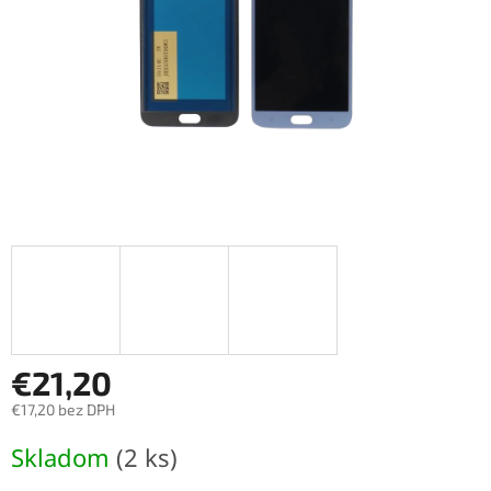
€21,20
€17,20 bez DPH
Jednotková
Skladom
(2 ks)
cena: