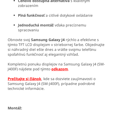
Cenovo dostupná alternatíva
s kvalitným
zobrazením
Plná funkčnosť
a citlivé dotykové ovládanie
Jednoduchá montáž
vďaka precíznemu
spracovaniu
Obnovte svoj
Samsung Galaxy J4
rýchlo a efektívne s
týmto TFT LCD displejom v striebornej farbe. Objednajte
si náhradný diel ešte dnes a vráťte svojmu telefónu
spoľahlivú funkčnosť aj elegantný vzhľad.
Kompletnú ponuku displejov na Samsung Galaxy J4 (SM-
J400F) nájdete pod týmto
odkazom
.
Prečítajte si článok
, kde sa dozviete zaujímavosti o
Samsung Galaxy J4 (SM-J400F), prípadne podrobné
technické informácie.
Montáž: