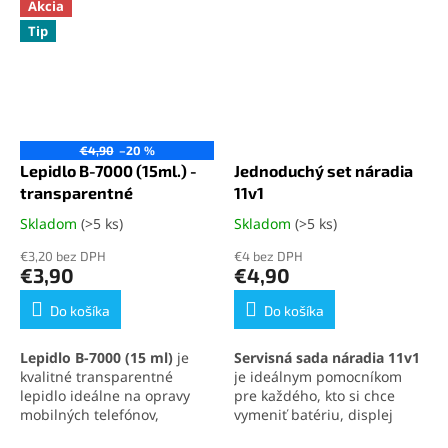
Akcia
Tip
€4,90
–20 %
Lepidlo B-7000 (15ml.) -
Jednoduchý set náradia
transparentné
11v1
Skladom
(>5 ks)
Skladom
(>5 ks)
Priemerné
Priemerné
hodnotenie
hodnotenie
€3,20 bez DPH
€4 bez DPH
produktu
produktu
€3,90
€4,90
je
je
5,0
5,0
Do košíka
Do košíka
z
z
5
5
Lepidlo B-7000 (15 ml)
je
Servisná sada náradia 11v1
hviezdičiek.
hviezdičiek.
kvalitné transparentné
je ideálnym pomocníkom
lepidlo ideálne na opravy
pre každého, kto si chce
mobilných telefónov,
vymeniť batériu, displej
elektroniky a jemných
alebo iné súčasti svojho