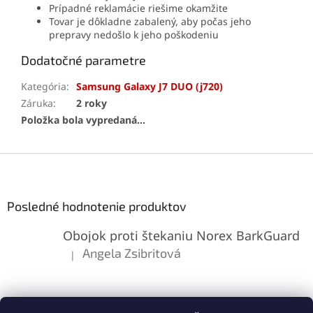
Prípadné reklamácie riešime okamžite
Tovar je dôkladne zabalený, aby počas jeho
prepravy nedošlo k jeho poškodeniu
Dodatočné parametre
Kategória
:
Samsung Galaxy J7 DUO (j720)
Záruka
:
2 roky
Položka bola vypredaná…
Z
á
p
ä
Posledné hodnotenie produktov
t
Obojok proti štekaniu Norex BarkGuard
i
e
Angela Zsibritová
|
Hodnotenie produktu je 5 z 5 hviezdičiek.