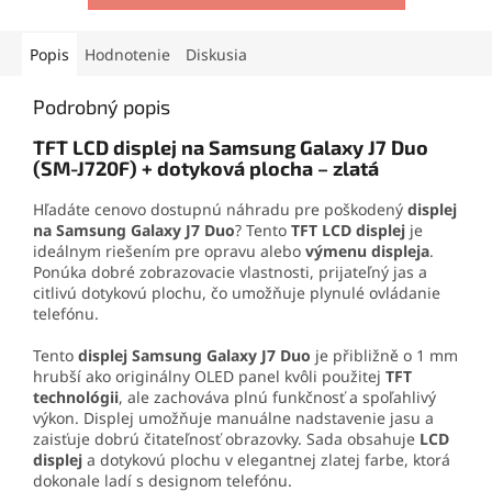
oderu. Vďaka presnej
aj vyberač SIM karty. Vďaka
aplikačnej špičke sa
tejto sade zvládnete
jednoducho nanáša aj na
demontáž mobilu aj v
Popis
Hodnotenie
Diskusia
drobné súčiastky.
domácich podmienkach.
Podrobný popis
TFT LCD displej na Samsung Galaxy J7 Duo
(SM-J720F) + dotyková plocha – zlatá
Hľadáte cenovo dostupnú náhradu pre poškodený
displej
na Samsung Galaxy J7 Duo
? Tento
TFT LCD displej
je
ideálnym riešením pre opravu alebo
výmenu displeja
.
Ponúka dobré zobrazovacie vlastnosti, prijateľný jas a
citlivú dotykovú plochu, čo umožňuje plynulé ovládanie
telefónu.
Tento
displej Samsung Galaxy J7 Duo
je přibližně o 1 mm
hrubší ako originálny OLED panel kvôli použitej
TFT
technológii
, ale zachováva plnú funkčnosť a spoľahlivý
výkon. Displej umožňuje manuálne nadstavenie jasu a
zaisťuje dobrú čitateľnosť obrazovky.
Sada obsahuje
LCD
displej
a dotykovú plochu v elegantnej zlatej farbe, ktorá
dokonale ladí s designom telefónu.