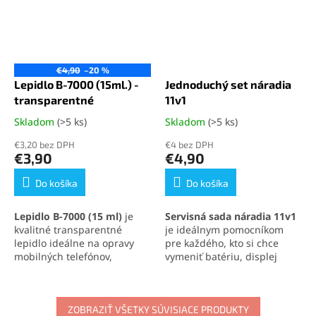
€4,90
–20 %
Lepidlo B-7000 (15ml.) -
Jednoduchý set náradia
transparentné
11v1
Skladom
(>5 ks)
Skladom
(>5 ks)
Priemerné
Priemerné
hodnotenie
hodnotenie
€3,20 bez DPH
€4 bez DPH
produktu
produktu
€3,90
€4,90
je
je
5,0
5,0
Do košíka
Do košíka
z
z
5
5
Lepidlo B-7000 (15 ml)
je
Servisná sada náradia 11v1
hviezdičiek.
hviezdičiek.
kvalitné transparentné
je ideálnym pomocníkom
lepidlo ideálne na opravy
pre každého, kto si chce
mobilných telefónov,
vymeniť batériu, displej
elektroniky a jemných
alebo iné súčasti svojho
materiálov. Vytvára pevný,
mobilného telefónu
.
no pružný spoj, ktorý
Obsahuje skrutkovače,
odoláva otrasom, vode aj
ZOBRAZIŤ VŠETKY SÚVISIACE PRODUKTY
otváracie nástroje, prísavku