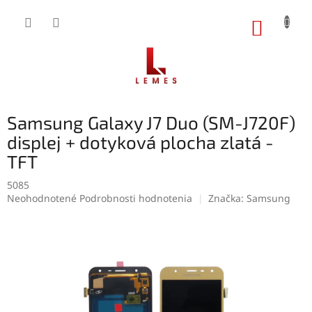
Prejsť
na
NÁKUP
obsah
KOŠÍK
Samsung Galaxy J7 Duo (SM-J720F)
displej + dotyková plocha zlatá -
TFT
5085
Priemerné
Neohodnotené
Podrobnosti hodnotenia
Značka:
Samsung
hodnotenie
produktu
je
0,0
z
5
hviezdičiek.