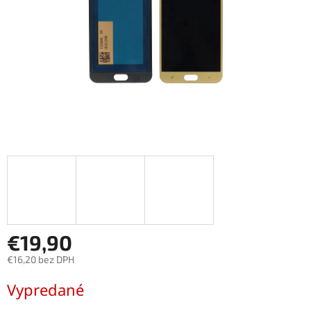
€19,90
€16,20 bez DPH
Jednotková
Vypredané
cena: