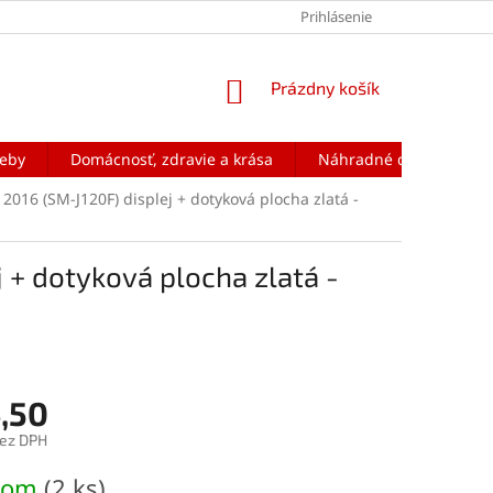
Prihlásenie
NÁKUPNÝ
Prázdny košík
KOŠÍK
reby
Domácnosť, zdravie a krása
Náhradné diely na mobi
2016 (SM-J120F) displej + dotyková plocha zlatá -
 + dotyková plocha zlatá -
,50
bez DPH
ová
dom
(2 ks)