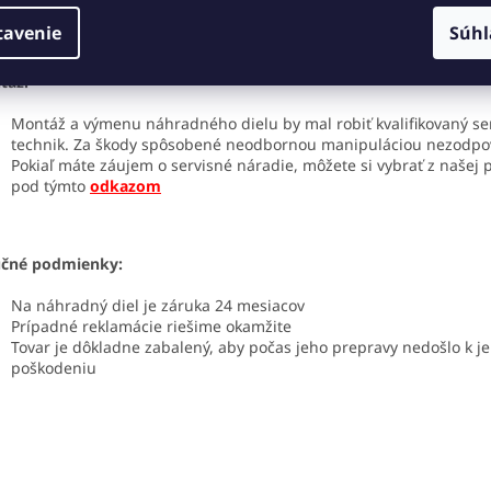
tavenie
Súhl
táž:
Montáž a výmenu náhradného dielu by mal robiť kvalifikovaný se
technik. Za škody spôsobené neodbornou manipuláciou nezodp
Pokiaľ máte záujem o servisné náradie, môžete si vybrať z našej
pod týmto
odkazom
učné podmienky:
Na náhradný diel je záruka 24 mesiacov
Prípadné reklamácie riešime okamžite
Tovar je dôkladne zabalený, aby počas jeho prepravy nedošlo k j
poškodeniu