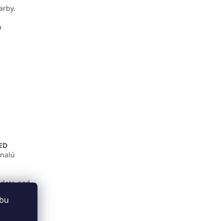
arby.
ú
ED
onalú
jdete pod
ebu
 2016