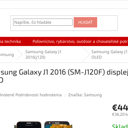
HĽADAŤ
ia technika
Poľovníctvo, rybárstvo, outdoor a chovateľské pot
Samsung Galaxy J1
Samsung Galaxy J1 
amsung
2016(j120)
OLED
ung Galaxy J1 2016 (SM-J120F) displej
D
rné
notené
Podrobnosti hodnotenia
Značka:
Samsung
enie
€44
tu
€36,20 
Jednotk
Skla
cena: