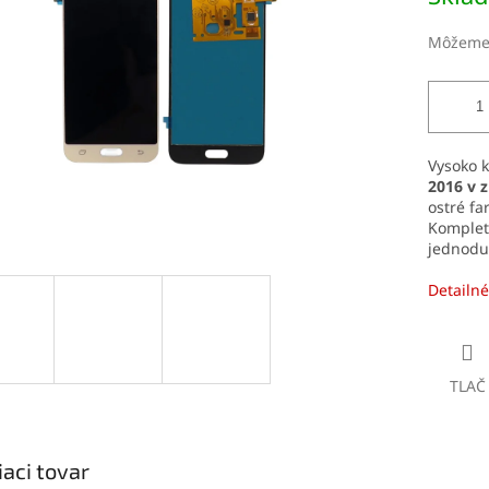
čiek.
Môžeme 
Vysoko k
2016 v z
ostré fa
Komplet
jednoduc
Detailné
TLAČ
iaci tovar