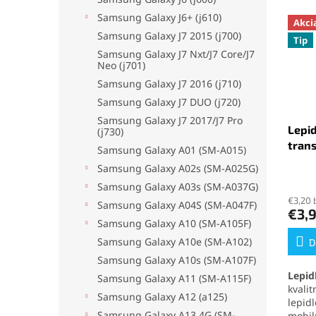
Samsung Galaxy J6+ (j610)
Akci
Samsung Galaxy J7 2015 (j700)
Tip
Samsung Galaxy J7 Nxt/J7 Core/J7
Neo (j701)
Samsung Galaxy J7 2016 (j710)
Samsung Galaxy J7 DUO (j720)
Samsung Galaxy J7 2017/J7 Pro
Lepid
(j730)
tran
Samsung Galaxy A01 (SM-A015)
Samsung Galaxy A02s (SM-A025G)
Priem
Samsung Galaxy A03s (SM-A037G)
hodno
€3,20 
produ
Samsung Galaxy A04S (SM-A047F)
€3,
je
Samsung Galaxy A10 (SM-A105F)
5,0
Samsung Galaxy A10e (SM-A102)
z
D
5
Samsung Galaxy A10s (SM-A107F)
hviezd
Lepid
Samsung Galaxy A11 (SM-A115F)
kvali
Samsung Galaxy A12 (a125)
lepid
Samsung Galaxy A13 4G (SM-
mobil