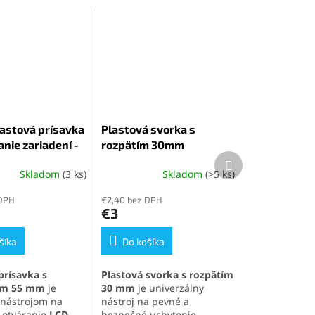
astová prísavka
Plastová svorka s
anie zariadení -
rozpätím 30mm
Ďalší
produkt
Skladom
(3 ks)
Skladom
(>5 ks)
é
Priemerné
ie
hodnotenie
 DPH
€2,40 bez DPH
produktu
€3
je
5,0
šíka
z
Do košíka
5
k.
hviezdičiek.
prísavka s
Plastová svorka s rozpätím
om 55 mm
je
30 mm
je univerzálny
nástrojom na
nástroj na pevné a
 otváranie
LCD
bezpečné uchytenie