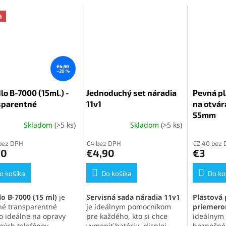
a
€4,90
–20 %
lo B-7000 (15ml.) -
Jednoduchý set náradia
Pevná pl
sparentné
11v1
na otvár
55mm
Skladom
(>5 ks)
Skladom
(>5 ks)
erné
Priemerné
Priemern
tenie
hodnotenie
hodnoten
bez DPH
€4 bez DPH
€2,40 bez
ktu
produktu
produktu
90
€4,90
€3
je
je
5,0
5,0
o košíka
z
Do košíka
z
Do ko
5
5
ičiek.
hviezdičiek.
hviezdičie
lo B-7000 (15 ml)
je
Servisná sada náradia 11v1
Plastová 
tné transparentné
je ideálnym pomocníkom
priemer
lo ideálne na opravy
pre každého, kto si chce
ideálnym 
ných telefónov,
vymeniť batériu, displej
bezpečné