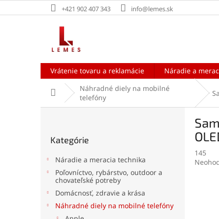
Prejsť
+421 902 407 343
info@lemes.sk
na
obsah
Vrátenie tovaru a reklamácie
Náradie a merac
Náhradné diely na mobilné
Domov
S
telefóny
B
Sams
o
Preskočiť
č
OLE
Kategórie
kategórie
n
145
ý
Náradie a meracia technika
Prieme
Neohod
p
hodnot
Poľovníctvo, rybárstvo, outdoor a
a
chovateľské potreby
produk
n
je
Domácnosť, zdravie a krása
e
0,0
Náhradné diely na mobilné telefóny
l
z
5
Apple