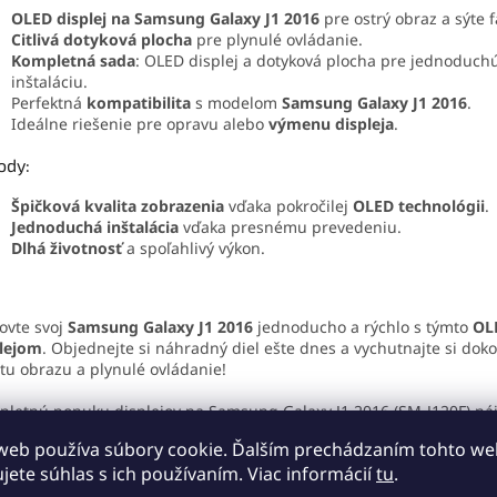
OLED displej na Samsung Galaxy J1 2016
pre ostrý obraz a sýte f
Citlivá dotyková plocha
pre plynulé ovládanie.
Kompletná sada
: OLED displej a dotyková plocha pre jednoduch
inštaláciu.
Perfektná
kompatibilita
s modelom
Samsung Galaxy J1 2016
.
Ideálne riešenie pre opravu alebo
výmenu displeja
.
ody:
Špičková kvalita zobrazenia
vďaka pokročilej
OLED technológii
.
Jednoduchá inštalácia
vďaka presnému prevedeniu.
Dlhá životnosť
a spoľahlivý výkon.
ovte svoj
Samsung Galaxy J1 2016
jednoducho a rýchlo s týmto
OL
plejom
. Objednejte si náhradný diel ešte dnes a vychutnajte si dok
itu obrazu a plynulé ovládanie!
letnú ponuku displejov na Samsung Galaxy J1 2016 (SM-J120F) ná
to
odkazom
.
web používa súbory cookie. Ďalším prechádzaním tohto w
ujete súhlas s ich používaním. Viac informácií
tu
.
ítajte si článok
, kde sa dozviete zaujímavosti o
Samsung Galaxy J1
J120F)
alebo podrobné technické informácie.