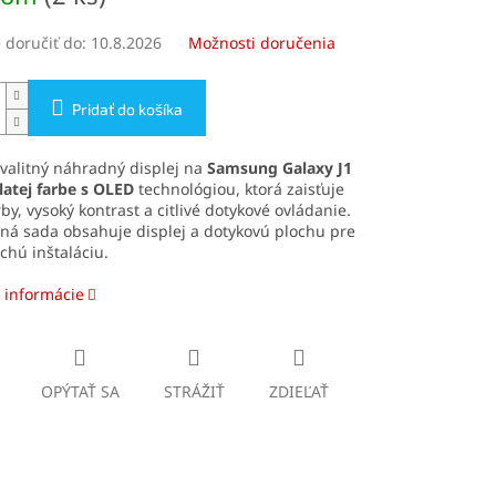
doručiť do:
10.8.2026
Možnosti doručenia
Pridať do košíka
valitný náhradný displej na
Samsung Galaxy J1
latej farbe s OLED
technológiou, ktorá zaisťuje
rby, vysoký kontrast a citlivé dotykové ovládanie.
ná sada obsahuje displej a dotykovú plochu pre
hú inštaláciu.
 informácie
OPÝTAŤ SA
STRÁŽIŤ
ZDIEĽAŤ