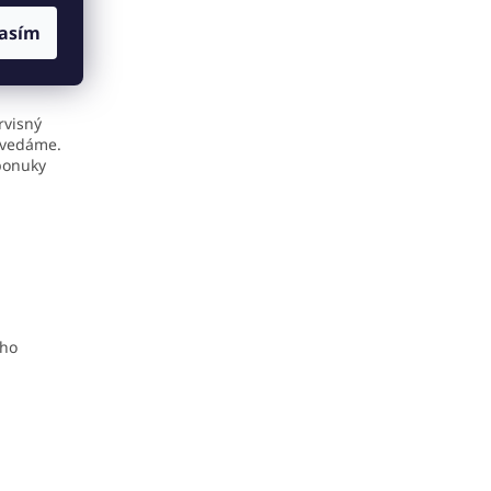
asím
rvisný
ovedáme.
 ponuky
eho