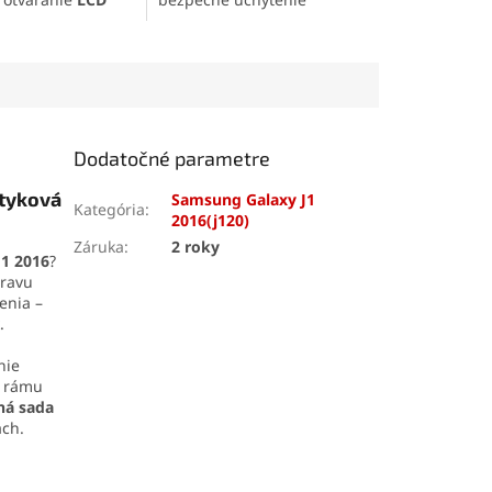
 elektronických
materiálov pri práci.
. Vďaka
saciemu
Vyrobená z
odolného ABS
tlakom až 10 kg
plastu
s
oceľovou
 pevné uchopenie
pružinou
, ponúka dlhú
denia. Odolná
životnosť a stabilný tlak.
ia z ABS plastu
Otočné úchopové plochy a
dlhú životnosť a
ergonomická protišmyková
Dodatočné parametre
hú manipuláciu.
rukoväť zaisťujú pohodlné a
šetrné používanie.
otyková
Samsung Galaxy J1
Kategória
:
2016(j120)
Záruka
:
2 roky
J1 2016
?
ravu
enia –
.
nie
o rámu
ná sada
ách.