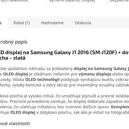
roniky a jemných
alebo iné súčasti svojho
panelov
a
iálov. Vytvára pevný,
mobilného telefónu
.
zariadení
užný spoj, ktorý
Obsahuje skrutkovače,
efektu s 
va otrasom, vode aj
otváracie nástroje, prísavku
umožňuje
s
Videá (1)
Hodnotenie
Diskusia
. Vďaka presnej
aj vyberač SIM karty. Vďaka
bez poško
čnej špičke sa
tejto sade zvládnete
konštrukc
ducho nanáša aj na
demontáž mobilu aj v
zaručuje 
robný popis
é súčiastky.
domácich podmienkach.
jednoduc
D displej na Samsung Galaxy J1 2016 (SM-J120F) + d
cha – zlatá
áte spoľahlivú náhradu za poškodený
displej na Samsung Galaxy 
to
OLED displej
je ideálnym riešením pre
výmenu displeja
alebo op
zovky. Vďaka
OLED technológii
poskytuje vynikajúcu kvalitu zobraz
 farby, vysoký kontrast a ostrý obraz pre maximálny vizuálny zážitok
ková plocha je vysoko citlivá, čo umožňuje plynulé a presné ovláda
fónu. Precízne prevedenie zaisťuje, že displej dokonale zapadne d
adenia, čo uľahčuje inštaláciu bez nutnosti ďalších úprav.
Komplet
ahuje
OLED displej
a dotykovú plochu, tak ako je vidieť na fotografi
ové vlastnosti: