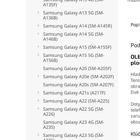
A135F)
elekt
mater
Samsung Galaxy A13 5G (SM-
A136B)
no pr
odolá
Popi
Samsung Galaxy A14 (SM-A145R)
oderu
Samsung Galaxy A14 5G (SM-
aplika
A146B)
jedno
Pod
Samsung Galaxy A15 (SM-A155F)
drobn
Samsung Galaxy A15 5G (SM-
OLE
A156B)
plo
Samsung Galaxy A20 (SM-A205F)
Hľad
Samsung Galaxy A20e (SM-A202F)
Ten
Samsung Galaxy A20s (SM-A207F)
obra
živé
Samsung Galaxy A21s (A217F)
Samsung Galaxy A22 (SM-A225)
Doty
Samsung Galaxy A22 5G (SM-
tele
A226)
zari
obs
Samsung Galaxy A23 4G (SM-
A235)
Kľúč
Samsung Galaxy A23 5G (SM-