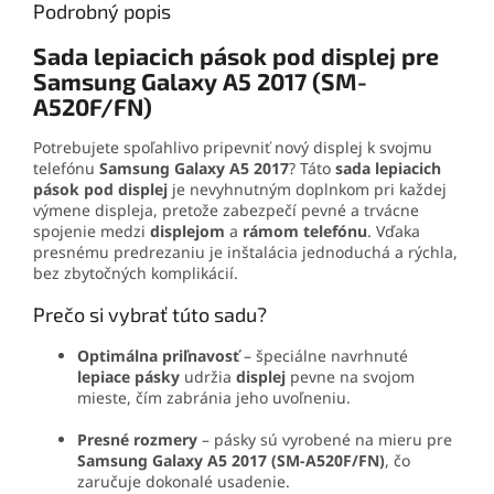
Podrobný popis
Sada lepiacich pások pod displej pre
Samsung Galaxy A5 2017 (SM-
A520F/FN)
Potrebujete spoľahlivo pripevniť nový displej k svojmu
telefónu
Samsung Galaxy A5 2017
? Táto
sada lepiacich
pások pod displej
je nevyhnutným doplnkom pri každej
výmene displeja, pretože zabezpečí pevné a trvácne
spojenie medzi
displejom
a
rámom telefónu
. Vďaka
presnému predrezaniu je inštalácia jednoduchá a rýchla,
bez zbytočných komplikácií.
Prečo si vybrať túto sadu?
Optimálna priľnavosť
– špeciálne navrhnuté
lepiace pásky
udržia
displej
pevne na svojom
mieste, čím zabránia jeho uvoľneniu.
Presné rozmery
– pásky sú vyrobené na mieru pre
Samsung Galaxy A5 2017 (SM-A520F/FN)
, čo
zaručuje dokonalé usadenie.