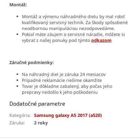
Montáž:
Montáž a výmenu náhradného dielu by mal robiť
kvalifikovaný servisný technik. Za škody spôsobené
neodbornou manipuláciou nezodpovedáme.
Pokiaľ máte záujem o servisné náradie, môžete si
vybrať z našej ponuky pod týmto
odkazom
Záručné podmienky:
Na náhradný diel je záruka 24 mesiacov
Prípadné reklamácie riešime okamžite
Tovar je dôkladne zabalený, aby počas jeho
prepravy nedošlo k jeho poškodeniu
Dodatočné parametre
Kategória
:
Samsung galaxy A5 2017 (a520)
Záruka
:
2 roky