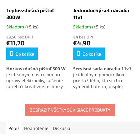
Teplovzdušná pištoľ
Jednoduchý set náradia
300W
11v1
Skladom
(>5 ks)
Skladom
(>5 ks)
Priemerné
Priemerné
hodnotenie
hodnotenie
€9,50 bez DPH
€4 bez DPH
produktu
produktu
€11,70
€4,90
je
je
4,8
5,0
Do košíka
Do košíka
z
z
5
5
Horkovzdušná pištoľ 300 W
Servisná sada náradia 11v1
hviezdičiek.
hviezdičiek.
je ideálnym nástrojom pre
je ideálnym pomocníkom
opravy elektroniky, sušenie
pre každého, kto si chce
farieb či kreatívne techniky.
vymeniť batériu, displej
Vďaka kompaktnému
alebo iné súčasti svojho
prevedeniu a rýchlemu
mobilného telefónu
.
ohrevu je vždy pripravená
Obsahuje skrutkovače,
na použitie. Je vhodná pre
ZOBRAZIŤ VŠETKY SÚVISIACE PRODUKTY
otváracie nástroje, prísavku
domácich majstrov,
aj vyberač SIM karty. Vďaka
technikov aj umelcov.
tejto sade zvládnete
demontáž mobilu aj v
Popis
Hodnotenie
Diskusia
domácich podmienkach.