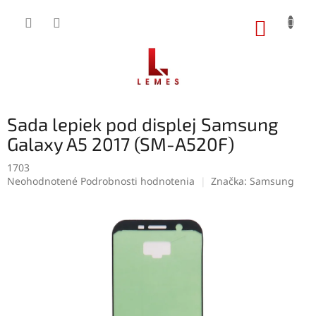
Prejsť
na
NÁKUP
obsah
KOŠÍK
Sada lepiek pod displej Samsung
Galaxy A5 2017 (SM-A520F)
1703
Priemerné
Neohodnotené
Podrobnosti hodnotenia
Značka:
Samsung
hodnotenie
produktu
je
0,0
z
5
hviezdičiek.