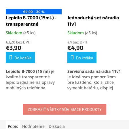
€4,90
–20 %
Lepidlo B-7000 (15ml.) -
Jednoduchý set náradia
transparentné
11v1
Skladom
(>5 ks)
Skladom
(>5 ks)
Priemerné
Priemerné
hodnotenie
hodnotenie
€3,20 bez DPH
€4 bez DPH
produktu
produktu
€3,90
€4,90
je
je
5,0
5,0
Do košíka
Do košíka
z
z
5
5
Lepidlo B-7000 (15 ml)
je
Servisná sada náradia 11v1
hviezdičiek.
hviezdičiek.
kvalitné transparentné
je ideálnym pomocníkom
lepidlo ideálne na opravy
pre každého, kto si chce
mobilných telefónov,
vymeniť batériu, displej
elektroniky a jemných
alebo iné súčasti svojho
materiálov. Vytvára pevný,
mobilného telefónu
.
no pružný spoj, ktorý
Obsahuje skrutkovače,
odoláva otrasom, vode aj
ZOBRAZIŤ VŠETKY SÚVISIACE PRODUKTY
otváracie nástroje, prísavku
oderu. Vďaka presnej
aj vyberač SIM karty. Vďaka
aplikačnej špičke sa
tejto sade zvládnete
jednoducho nanáša aj na
demontáž mobilu aj v
Popis
Hodnotenie
Diskusia