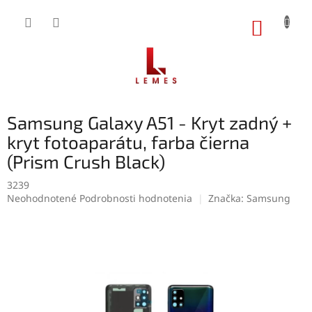
Prejsť
na
NÁKUP
obsah
KOŠÍK
Samsung Galaxy A51 - Kryt zadný +
kryt fotoaparátu, farba čierna
(Prism Crush Black)
3239
Priemerné
Neohodnotené
Podrobnosti hodnotenia
Značka:
Samsung
hodnotenie
produktu
je
0,0
z
5
hviezdičiek.