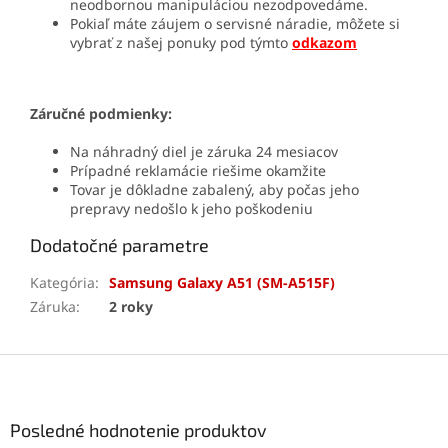
neodbornou manipuláciou nezodpovedáme.
Pokiaľ máte záujem o servisné náradie, môžete si
vybrať z našej ponuky pod týmto
odkazom
Záručné podmienky:
Na náhradný diel je záruka 24 mesiacov
Prípadné reklamácie riešime okamžite
Tovar je dôkladne zabalený, aby počas jeho
prepravy nedošlo k jeho poškodeniu
Dodatočné parametre
Kategória
:
Samsung Galaxy A51 (SM-A515F)
Záruka
:
2 roky
Z
á
p
ä
Posledné hodnotenie produktov