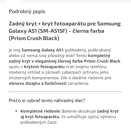
drobné súčiastky.
domácich podmienkach.
Podrobný popis
Zadný kryt + kryt fotoaparátu pre Samsung
Galaxy A51 (SM-A515F) – čierna farba
(Prism Crush Black)
Je tvoj
Samsung Galaxy A51
poškodený, poškrabaný
alebo už nemá svoj pôvodný lesk? Tento
kompletný
zadný kryt v elegantnej čiernej farbe Prism Crush Black
spolu s
krytom fotoaparátu
vráti tvojmu telefónu
moderný vzhľad a zároveň zabezpečí ochranu jeho
vnútorných komponentov. Ide o ideálne riešenie pre
obnovu dizajnu a funkčnosti
zariadenia.
Prečo si vybrať tento náhradný diel?
Kompletné riešenie:
Balenie obsahuje
zadný kryt
aj kryt fotoaparátu
, čo umožňuje úplnú výmenu
poškodených častí.