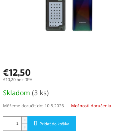
€12,50
€10,20 bez DPH
Jednotková
Skladom
(3 ks)
cena:
Môžeme doručiť do:
10.8.2026
Možnosti doručenia
Pridať do košíka