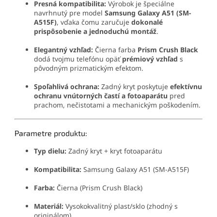
Presná kompatibilita:
Výrobok je špeciálne
navrhnutý pre model
Samsung Galaxy A51 (SM-
A515F)
, vďaka čomu zaručuje
dokonalé
prispôsobenie a jednoduchú montáž
.
Elegantný vzhľad:
Čierna farba
Prism Crush Black
dodá tvojmu telefónu opäť
prémiový vzhľad
s
pôvodným prizmatickým efektom.
Spoľahlivá ochrana:
Zadný kryt poskytuje
efektívnu
ochranu vnútorných častí a fotoaparátu
pred
prachom, nečistotami a mechanickým poškodením.
Parametre produktu:
Typ dielu:
Zadný kryt + kryt fotoaparátu
Kompatibilita:
Samsung Galaxy A51 (SM-A515F)
Farba:
Čierna (Prism Crush Black)
Materiál:
Vysokokvalitný plast/sklo (zhodný s
originálom)