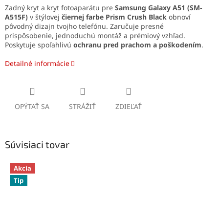
Zadný kryt a kryt fotoaparátu pre
Samsung Galaxy A51 (SM-
A515F)
v štýlovej
čiernej farbe Prism Crush Black
obnoví
pôvodný dizajn tvojho telefónu. Zaručuje presné
prispôsobenie, jednoduchú montáž a prémiový vzhľad.
Poskytuje spoľahlivú
ochranu pred prachom a poškodením
.
Detailné informácie
OPÝTAŤ SA
STRÁŽIŤ
ZDIEĽAŤ
Súvisiaci tovar
Akcia
Tip