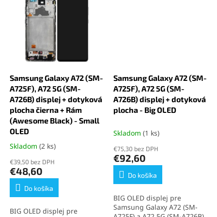
inštaluje. Ideálne riešenie
ovládanie. Kompletná sada
pre výmenu poškodeného
umožňuje jednoduchú
displeja s výborným
montáž bez úprav. Ideálne
pomerom ceny a kvality.
riešenie pre rýchlu a
Kvalita Incell pre Samsung
kvalitnú opravu displeja.
Galaxy A72 (SM-A725F) a
Kvalita Incell pre Samsung
Samsung Galaxy A72 5G
Galaxy A72 (SM-A725F) a
(SM-A726B) nepodporuje
Samsung Galaxy A72 5G
Samsung Galaxy A72 (SM-
Samsung Galaxy A72 (SM-
automatickú reguláciu jasu
(SM-A726B) nepodporuje
a snímač odtlačku prstu
A725F), A72 5G (SM-
A725F), A72 5G (SM-
automatickú reguláciu jasu
zabudovaný v displeji.
a snímač odtlačku prstu
A726B) displej + dotyková
A726B) displej + dotyková
zabudovaný v displeji.
plocha čierna + Rám
plocha - Big OLED
(Awesome Black) - Small
OLED
Skladom
(1 ks)
Skladom
(2 ks)
Priemerné
€75,30 bez DPH
hodnotenie
€92,60
€39,50 bez DPH
produktu
€48,60
je
Do košíka
5,0
Do košíka
z
BIG OLED displej pre
5
Samsung Galaxy A72 (SM-
BIG OLED displej pre
hviezdičiek.
A725F) a A72 5G (SM-A726B)