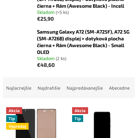
čierna + Rám (Awesome Black) - Incell
Skladom
(>5 ks)
€25,90
Samsung Galaxy A72 (SM-A725F), A72 5G
(SM-A726B) displej + dotyková plocha
čierna + Rám (Awesome Black) - Small
OLED
Skladom
(2 ks)
€48,60
R
a
Najlacnejšie
Najdrahšie
Najpredávanejšie
Abecedne
d
e
V
n
Akcia
Akcia
ý
i
Tip
Tip
p
e
Výpredaj
i
p
s
r