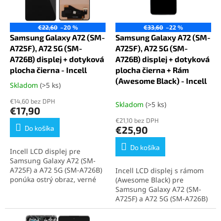
p
o
r
d
o
u
€22,60
–20 %
€33,60
–22 %
d
k
Samsung Galaxy A72 (SM-
Samsung Galaxy A72 (SM-
u
t
A725F), A72 5G (SM-
A725F), A72 5G (SM-
k
o
A726B) displej + dotyková
A726B) displej + dotyková
t
v
plocha čierna - Incell
plocha čierna + Rám
o
(Awesome Black) - Incell
Skladom
(>5 ks)
Priemerné
v
hodnotenie
€14,60 bez DPH
Skladom
(>5 ks)
produktu
€17,90
je
€21,10 bez DPH
5,0
Do košíka
€25,90
z
5
Do košíka
Incell LCD displej pre
hviezdičiek.
Samsung Galaxy A72 (SM-
A725F) a A72 5G (SM-A726B)
Incell LCD displej s rámom
ponúka ostrý obraz, verné
(Awesome Black) pre
farby a presné dotykové
Samsung Galaxy A72 (SM-
ovládanie. Displej je
A725F) a A72 5G (SM-A726B)
kompatibilný s oboma
ponúka ostrý obraz, živé
modelmi a jednoducho sa
farby a presné dotykové