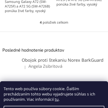
Samsung Galaxy A72 (SM-
ponúka živé farby, vysoký
A725F) a A72 5G (SM-A726B)
kontrast a podporu senzora
ponúka živé farby, vysoký
odtlačku prsta. Kvalita
kontrast a podporu senzora
obrazu zodpovedá
odtlačku prsta. Kvalita
4
položiek celkom
originálnemu panelu.
O
obrazu zodpovedá
Ideálne riešenie pre rýchlu a
v
originálnemu panelu.
spoľahlivú výmenu displeja.
l
Z
Ideálne riešenie pre rýchlu a
á
spoľahlivú výmenu displeja.
á
d
p
a
ä
Posledné hodnotenie produktov
c
t
i
Obojok proti štekaniu Norex BarkGuard
i
e
p
e
Angela Zsibritová
|
Hodnotenie produktu je 5 z 5 hviezdičiek.
r
v
k
y
v
Tento web používa súbory cookie. Ďalším
ý
prechádzaním tohto webu vyjadrujete súhlas s ich
p
používaním. Viac informácií
tu
.
i
s
Vytvoril Shoptet