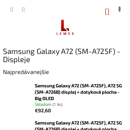
Prejsť
na
NÁKUP
obsah
KOŠÍK
Samsung Galaxy A72 (SM-A725F) -
Displeje
Najpredávanejšie
Samsung Galaxy A72 (SM-A725F), A72 5G
(SM-A726B) displej + dotyková plocha -
Big OLED
Skladom
(1 ks)
€92,60
Samsung Galaxy A72 (SM-A725F), A72 5G
(SM-A726B) displej + dotyková plocha