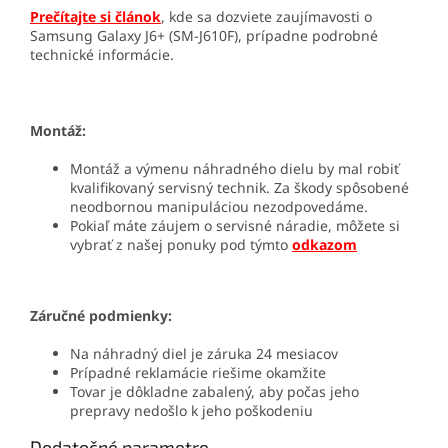
Prečítajte si článok
, kde sa dozviete zaujímavosti o
Samsung Galaxy J6+ (SM-J610F), prípadne podrobné
technické informácie.
Montáž:
Montáž a výmenu náhradného dielu by mal robiť
kvalifikovaný servisný technik. Za škody spôsobené
neodbornou manipuláciou nezodpovedáme.
Pokiaľ máte záujem o servisné náradie, môžete si
vybrať z našej ponuky pod týmto
odkazom
Záručné podmienky:
Na náhradný diel je záruka 24 mesiacov
Prípadné reklamácie riešime okamžite
Tovar je dôkladne zabalený, aby počas jeho
prepravy nedošlo k jeho poškodeniu
Dodatočné parametre