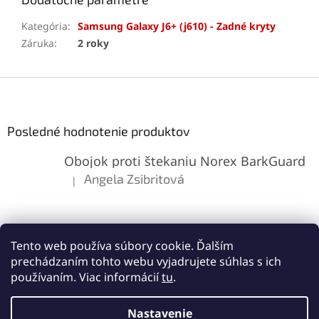
Kategória
:
Samsung Galaxy J6+ (j610) - Zadné kryty
Záruka
:
2 roky
Z
á
p
ä
Posledné hodnotenie produktov
t
Obojok proti štekaniu Norex BarkGuard
i
e
Angela Zsibritová
|
Hodnotenie produktu je 5 z 5 hviezdičiek.
Tento web používa súbory cookie. Ďalším
prechádzaním tohto webu vyjadrujete súhlas s ich
používaním. Viac informácií
tu
.
Vytvoril Shoptet
Nastavenie