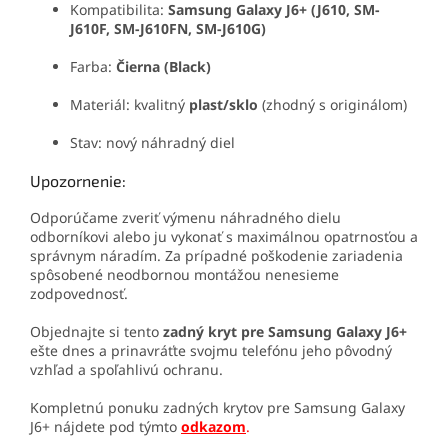
Kompatibilita:
Samsung Galaxy J6+ (J610, SM-
J610F, SM-J610FN, SM-J610G)
Farba:
Čierna (Black)
Materiál: kvalitný
plast/sklo
(zhodný s originálom)
Stav: nový náhradný diel
Upozornenie:
Odporúčame zveriť výmenu náhradného dielu
odborníkovi alebo ju vykonať s maximálnou opatrnosťou a
správnym náradím. Za prípadné poškodenie zariadenia
spôsobené neodbornou montážou nenesieme
zodpovednosť.
Objednajte si tento
zadný kryt pre Samsung Galaxy J6+
ešte dnes a prinavráťte svojmu telefónu jeho pôvodný
vzhľad a spoľahlivú ochranu.
Kompletnú ponuku zadných krytov pre Samsung Galaxy
J6+ nájdete pod týmto
odkazom
.