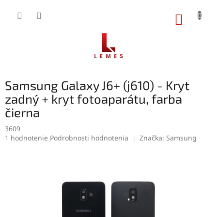
Prejsť
na
NÁKUP
obsah
KOŠÍK
Samsung Galaxy J6+ (j610) - Kryt
zadný + kryt fotoaparátu, farba
čierna
3609
Priemerné
1 hodnotenie
Podrobnosti hodnotenia
Značka:
Samsung
hodnotenie
produktu
je
5,0
z
5
hviezdičiek.