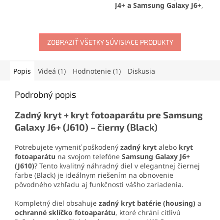
materiálov. Vytvára pevný,
J4+ a Samsung Galaxy J6+
,
no pružný spoj, ktorý
ktorý zaisťuje ostrý obraz,
odoláva otrasom, vode aj
jasné farby a citlivú
oderu. Vďaka presnej
dotykovú plochu. Kompletná
aplikačnej špičke sa
ZOBRAZIŤ VŠETKY SÚVISIACE PRODUKTY
sada obsahuje LCD displej a
jednoducho nanáša aj na
dotykovú plochu pre
drobné súčiastky.
jednoduchú inštaláciu.
Popis
Videá (1)
Hodnotenie (1)
Diskusia
Podrobný popis
Zadný kryt + kryt fotoaparátu pre Samsung
Galaxy J6+ (J610) – čierny (Black)
Potrebujete vymeniť poškodený
zadný kryt
alebo
kryt
fotoaparátu
na svojom telefóne
Samsung Galaxy J6+
(J610)
? Tento kvalitný náhradný diel v elegantnej čiernej
farbe (Black) je ideálnym riešením na obnovenie
pôvodného vzhľadu aj funkčnosti vášho zariadenia.
Kompletný diel obsahuje
zadný kryt batérie (housing)
a
ochranné sklíčko fotoaparátu
, ktoré chráni citlivú