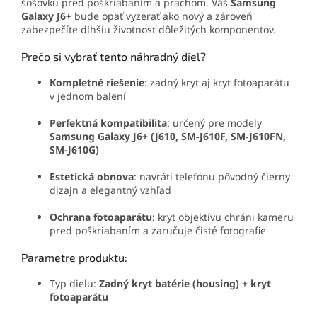
šošovku pred poškriabaním a prachom. Váš
Samsung
Galaxy J6+
bude opäť vyzerať ako nový a zároveň
zabezpečíte dlhšiu životnosť dôležitých komponentov.
Prečo si vybrať tento náhradný diel?
Kompletné riešenie
: zadný kryt aj kryt fotoaparátu
v jednom balení
Perfektná kompatibilita
: určený pre modely
Samsung Galaxy J6+ (J610, SM-J610F, SM-J610FN,
SM-J610G)
Estetická obnova
: navráti telefónu pôvodný čierny
dizajn a elegantný vzhľad
Ochrana fotoaparátu
: kryt objektívu chráni kameru
pred poškriabaním a zaručuje čisté fotografie
Parametre produktu:
Typ dielu:
Zadný kryt batérie (housing) + kryt
fotoaparátu