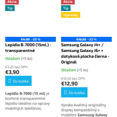
Akcia
Akcia
Tip
Tip
Výpredaj
€4,90
–20 %
€19,20
–32 %
Lepidlo B-7000 (15ml.) -
Samsung Galaxy J4+ /
transparentné
Samsung Galaxy J6+ +
dotyková plocha čierna -
Skladom
(>5 ks)
Priemerné
Originál
hodnotenie
€3,20 bez DPH
produktu
Skladom
(>5 ks)
Priemerné
€3,90
je
hodnotenie
€10,50 bez DPH
5,0
produktu
Do košíka
€12,90
z
je
5
4,8
Do košíka
Lepidlo B-7000 (15 ml)
je
hviezdičiek.
z
kvalitné transparentné
5
lepidlo ideálne na opravy
Vysoko kvalitný originálny
hviezdičiek.
mobilných telefónov,
displej kompatibilný s
elektroniky a jemných
modelmi
Samsung Galaxy