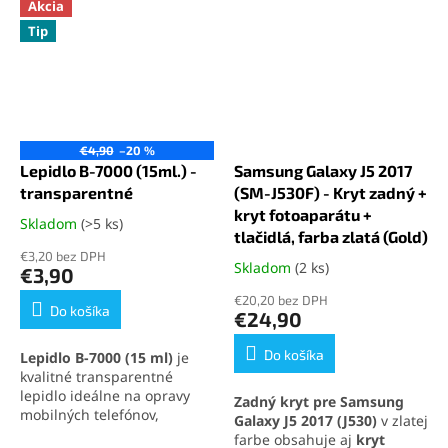
Akcia
Tip
€4,90
–20 %
Lepidlo B-7000 (15ml.) -
Samsung Galaxy J5 2017
transparentné
(SM-J530F) - Kryt zadný +
kryt fotoaparátu +
Skladom
(>5 ks)
Priemerné
tlačidlá, farba zlatá (Gold)
hodnotenie
€3,20 bez DPH
produktu
Skladom
(2 ks)
Priemerné
€3,90
je
hodnotenie
€20,20 bez DPH
5,0
produktu
Do košíka
€24,90
z
je
5
5,0
Do košíka
Lepidlo B-7000 (15 ml)
je
hviezdičiek.
z
kvalitné transparentné
5
lepidlo ideálne na opravy
Zadný kryt pre Samsung
hviezdičiek.
mobilných telefónov,
Galaxy J5 2017 (J530)
v zlatej
elektroniky a jemných
farbe obsahuje aj
kryt