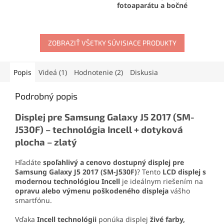
materiálov. Vytvára pevný,
fotoaparátu a bočné
no pružný spoj, ktorý
tlačidlá
. Obnoví pôvodný
odoláva otrasom, vode aj
dizajn telefónu a ochráni
oderu. Vďaka presnej
jeho komponenty. Ideálne
aplikačnej špičke sa
ZOBRAZIŤ VŠETKY SÚVISIACE PRODUKTY
riešenie na
výmenu
jednoducho nanáša aj na
poškodeného zadného
drobné súčiastky.
dielu
.
Popis
Videá (1)
Hodnotenie (2)
Diskusia
Podrobný popis
Displej pre Samsung Galaxy J5 2017 (SM-
J530F) – technológia Incell + dotyková
plocha – zlatý
Hľadáte
spoľahlivý a cenovo dostupný displej pre
Samsung Galaxy J5 2017 (SM-J530F)
? Tento
LCD displej s
modernou technológiou Incell
je ideálnym riešením na
opravu alebo výmenu poškodeného displeja
vášho
smartfónu.
Vďaka
Incell technológii
ponúka displej
živé farby,