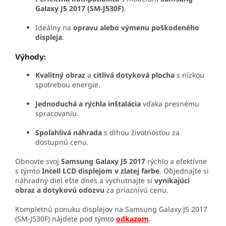
Galaxy J5 2017 (SM-J530F)
.
Ideálny na
opravu alebo výmenu poškodeného
displeja
.
Výhody:
Kvalitný obraz
a
citlivá dotyková plocha
s nízkou
spotrebou energie.
Jednoduchá a rýchla inštalácia
vďaka presnému
spracovaniu.
Spoľahlivá náhrada
s dlhou životnosťou za
dostupnú cenu.
Obnovte svoj
Samsung Galaxy J5 2017
rýchlo a efektívne
s týmto
Incell LCD displejom v zlatej farbe
. Objednajte si
náhradný diel ešte dnes a vychutnajte si
vynikajúci
obraz a dotykovú odozvu
za priaznivú cenu.
Kompletnú ponuku displejov na Samsung Galaxy J5 2017
(SM-J530F) nájdete pod týmto
odkazom
.