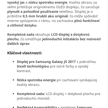
vysoký jas
a
nízku spotrebu energie
. Kvalita obrazu sa
veľmi približuje originálnemu OLED displeju, čo zaručuje
plynulé a pohodlné používanie
telefónu. Displej je o
približne
0,5 mm hrubší ako originál
, čo môže spôsobiť
mierne vystúpenie z rámu, no zachováva
plnú funkčnosť
a citlivosť dotyku
.
Kompletná sada
obsahuje
LCD displej a dotykovú
plochu
, čo umožňuje
jednoduchú inštaláciu bez nutnosti
ďalších úprav
.
Kľúčové vlastnosti:
Displej pre Samsung Galaxy J5 2017
s pokročilou
Incell technológiou
pre ostré farby a vysoký
kontrast.
Nízka spotreba energie
pri zachovaní vynikajúcej
kvality obrazu.
Kompletná sada:
LCD displej + dotyková plocha pre
jednoduchú montáž.
Perfektná kompatibilita
s modelom
Samsung