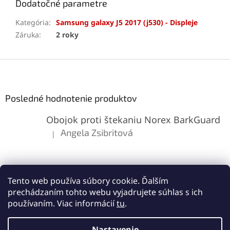
Dodatočné parametre
Kategória
:
Samsung galaxy J5 2017 (j530) - Displeje
Záruka
:
2 roky
Z
á
p
ä
Posledné hodnotenie produktov
t
Obojok proti štekaniu Norex BarkGuard
i
e
Angela Zsibritová
|
Hodnotenie produktu je 5 z 5 hviezdičiek.
Tento web používa súbory cookie. Ďalším
prechádzaním tohto webu vyjadrujete súhlas s ich
používaním. Viac informácií
tu
.
Vytvoril Shoptet
Nastavenie