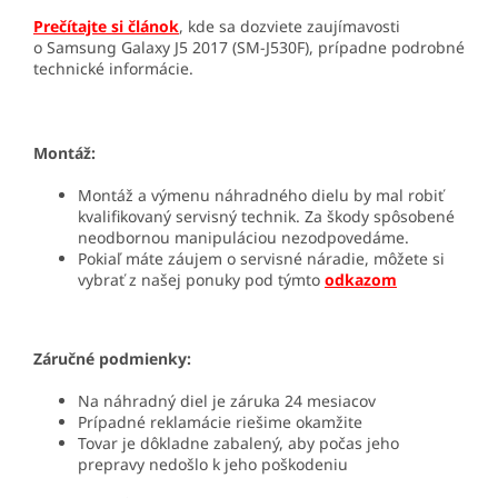
Prečítajte si článok
, kde sa dozviete zaujímavosti
o
Samsung Galaxy J5 2017 (SM-J530F)
, prípadne podrobné
technické informácie.
Montáž:
Montáž a výmenu náhradného dielu by mal robiť
kvalifikovaný servisný technik. Za škody spôsobené
neodbornou manipuláciou nezodpovedáme.
Pokiaľ máte záujem o servisné náradie, môžete si
vybrať z našej ponuky pod týmto
odkazom
Záručné podmienky:
Na náhradný diel je záruka 24 mesiacov
Prípadné reklamácie riešime okamžite
Tovar je dôkladne zabalený, aby počas jeho
prepravy nedošlo k jeho poškodeniu