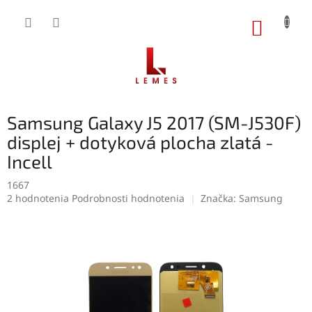
Prejsť
na
NÁKUP
obsah
KOŠÍK
Samsung Galaxy J5 2017 (SM-J530F)
displej + dotyková plocha zlatá -
Incell
1667
Priemerné
2 hodnotenia
Podrobnosti hodnotenia
Značka:
Samsung
hodnotenie
produktu
je
5,0
z
5
hviezdičiek.