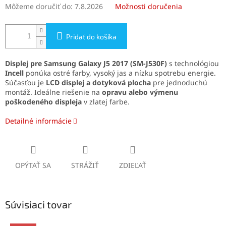
Môžeme doručiť do:
7.8.2026
Možnosti doručenia
Pridať do košíka
Displej pre Samsung Galaxy J5 2017 (SM-J530F)
s technológiou
Incell
ponúka ostré farby, vysoký jas a nízku spotrebu energie.
Súčasťou je
LCD displej a dotyková plocha
pre jednoduchú
montáž. Ideálne riešenie na
opravu alebo výmenu
poškodeného displeja
v zlatej farbe.
Detailné informácie
OPÝTAŤ SA
STRÁŽIŤ
ZDIEĽAŤ
Súvisiaci tovar