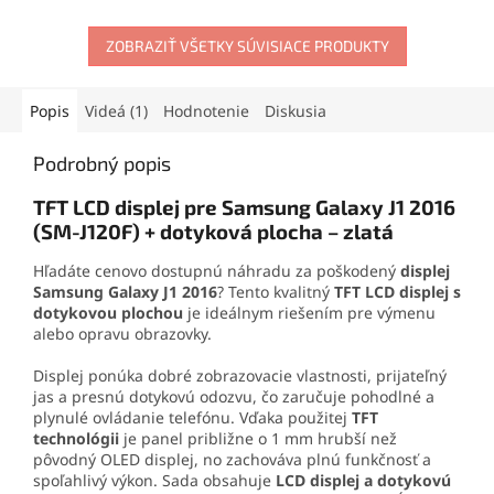
materiálov. Vytvára pevný,
mobilného telefónu
.
no pružný spoj, ktorý
Obsahuje skrutkovače,
odoláva otrasom, vode aj
ZOBRAZIŤ VŠETKY SÚVISIACE PRODUKTY
otváracie nástroje, prísavku
oderu. Vďaka presnej
aj vyberač SIM karty. Vďaka
aplikačnej špičke sa
tejto sade zvládnete
jednoducho nanáša aj na
demontáž mobilu aj v
Popis
Videá (1)
Hodnotenie
Diskusia
drobné súčiastky.
domácich podmienkach.
Podrobný popis
TFT LCD displej pre Samsung Galaxy J1 2016
(SM-J120F) + dotyková plocha – zlatá
Hľadáte cenovo dostupnú náhradu za poškodený
displej
Samsung Galaxy J1 2016
? Tento kvalitný
TFT LCD displej s
dotykovou plochou
je ideálnym riešením pre výmenu
alebo opravu obrazovky.
Displej ponúka dobré zobrazovacie vlastnosti, prijateľný
jas a presnú dotykovú odozvu, čo zaručuje pohodlné a
plynulé ovládanie telefónu. Vďaka použitej
TFT
technológii
je panel približne o 1 mm hrubší než
pôvodný OLED displej, no zachováva plnú funkčnosť a
spoľahlivý výkon. Sada obsahuje
LCD displej a dotykovú