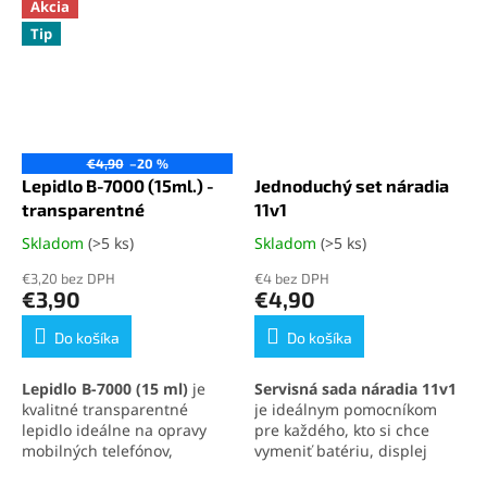
Akcia
Tip
€4,90
–20 %
Lepidlo B-7000 (15ml.) -
Jednoduchý set náradia
transparentné
11v1
Skladom
(>5 ks)
Skladom
(>5 ks)
Priemerné
Priemerné
hodnotenie
hodnotenie
€3,20 bez DPH
€4 bez DPH
produktu
produktu
€3,90
€4,90
je
je
5,0
5,0
Do košíka
Do košíka
z
z
5
5
Lepidlo B-7000 (15 ml)
je
Servisná sada náradia 11v1
hviezdičiek.
hviezdičiek.
kvalitné transparentné
je ideálnym pomocníkom
lepidlo ideálne na opravy
pre každého, kto si chce
mobilných telefónov,
vymeniť batériu, displej
elektroniky a jemných
alebo iné súčasti svojho