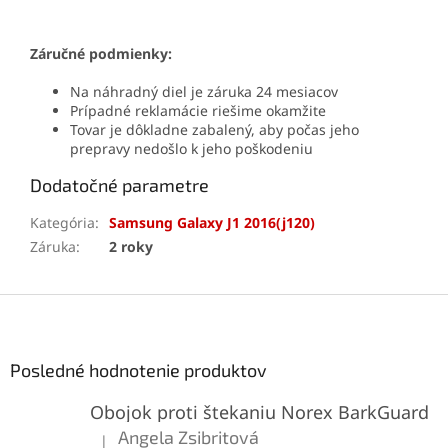
Záručné podmienky:
Na náhradný diel je záruka 24 mesiacov
Prípadné reklamácie riešime okamžite
Tovar je dôkladne zabalený, aby počas jeho
prepravy nedošlo k jeho poškodeniu
Dodatočné parametre
Kategória
:
Samsung Galaxy J1 2016(j120)
Záruka
:
2 roky
Z
á
p
ä
Posledné hodnotenie produktov
t
Obojok proti štekaniu Norex BarkGuard
i
e
Angela Zsibritová
|
Hodnotenie produktu je 5 z 5 hviezdičiek.