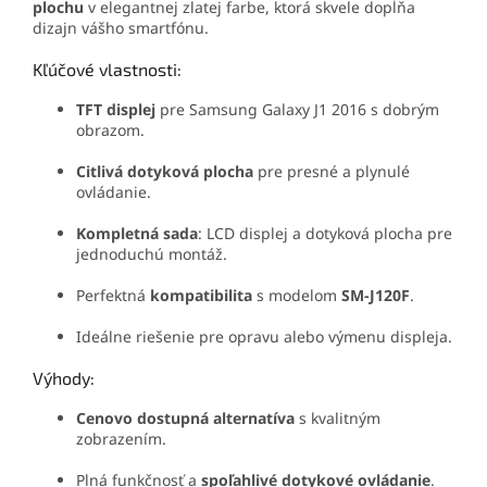
plochu
v elegantnej zlatej farbe, ktorá skvele dopĺňa
dizajn vášho smartfónu.
Kľúčové vlastnosti:
TFT displej
pre Samsung Galaxy J1 2016 s dobrým
obrazom.
Citlivá dotyková plocha
pre presné a plynulé
ovládanie.
Kompletná sada
: LCD displej a dotyková plocha pre
jednoduchú montáž.
Perfektná
kompatibilita
s modelom
SM-J120F
.
Ideálne riešenie pre opravu alebo výmenu displeja.
Výhody:
Cenovo dostupná alternatíva
s kvalitným
zobrazením.
Plná funkčnosť a
spoľahlivé dotykové ovládanie
.