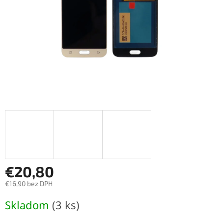
€20,80
€16,90 bez DPH
Jednotková
Skladom
(3 ks)
cena: