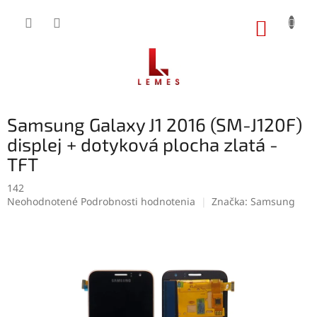
Prejsť
na
NÁKUP
obsah
KOŠÍK
Samsung Galaxy J1 2016 (SM-J120F)
displej + dotyková plocha zlatá -
TFT
142
Priemerné
Neohodnotené
Podrobnosti hodnotenia
Značka:
Samsung
hodnotenie
produktu
je
0,0
z
5
hviezdičiek.