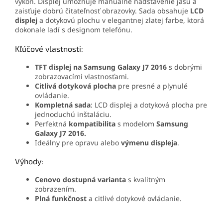
výkon. Displej umožňuje manuálne nadstavenie jasu a
zaisťuje dobrú čitateľnosť obrazovky.
Sada obsahuje
LCD
displej
a dotykovú plochu v elegantnej zlatej farbe, ktorá
dokonale ladí s designom telefónu.
Kľúčové vlastnosti:
TFT displej na Samsung Galaxy J7 2016
s dobrými
zobrazovacími vlastnosťami.
Citlivá dotyková plocha
pre presné a plynulé
ovládanie.
Kompletná sada
: LCD displej a dotyková plocha pre
jednoduchú inštaláciu.
Perfektná
kompatibilita
s modelom
Samsung
Galaxy J7 2016.
Ideálny pre opravu alebo
výmenu displeja
.
Výhody:
Cenovo dostupná varianta
s kvalitným
zobrazením.
Plná funkčnost
a citlivé dotykové ovládanie.