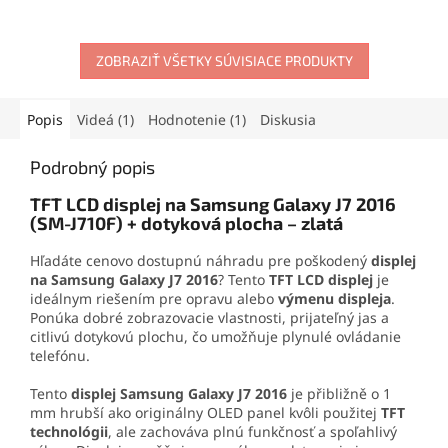
elektroniky a jemných
alebo iné súčasti svojho
materiálov. Vytvára pevný,
mobilného telefónu
.
no pružný spoj, ktorý
Obsahuje skrutkovače,
odoláva otrasom, vode aj
ZOBRAZIŤ VŠETKY SÚVISIACE PRODUKTY
otváracie nástroje, prísavku
oderu. Vďaka presnej
aj vyberač SIM karty. Vďaka
aplikačnej špičke sa
tejto sade zvládnete
jednoducho nanáša aj na
demontáž mobilu aj v
Popis
Videá (1)
Hodnotenie (1)
Diskusia
drobné súčiastky.
domácich podmienkach.
Podrobný popis
TFT LCD displej na Samsung Galaxy J7 2016
(SM-J710F) + dotyková plocha – zlatá
Hľadáte cenovo dostupnú náhradu pre poškodený
displej
na Samsung Galaxy J7 2016
? Tento
TFT LCD displej
je
ideálnym riešením pre opravu alebo
výmenu displeja
.
Ponúka dobré zobrazovacie vlastnosti, prijateľný jas a
citlivú dotykovú plochu, čo umožňuje plynulé ovládanie
telefónu.
Tento
displej Samsung Galaxy J7 2016
je přibližně o 1
mm hrubší ako originálny OLED panel kvôli použitej
TFT
technológii
, ale zachováva plnú funkčnosť a spoľahlivý