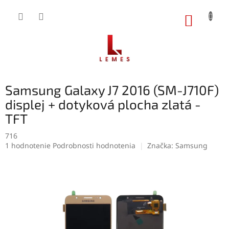
Prejsť
na
NÁKUP
obsah
KOŠÍK
Samsung Galaxy J7 2016 (SM-J710F)
displej + dotyková plocha zlatá -
TFT
716
Priemerné
1 hodnotenie
Podrobnosti hodnotenia
Značka:
Samsung
hodnotenie
produktu
je
5,0
z
5
hviezdičiek.