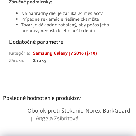
Záručné podmienky:
Na náhradný diel je záruka 24 mesiacov
Prípadné reklamácie riešime okamžite
Tovar je dôkladne zabalený, aby počas jeho
prepravy nedošlo k jeho poškodeniu
Dodatočné parametre
Kategória
:
Samsung Galaxy J7 2016 (j710)
Záruka
:
2 roky
Z
á
p
ä
Posledné hodnotenie produktov
t
Obojok proti štekaniu Norex BarkGuard
i
e
Angela Zsibritová
|
Hodnotenie produktu je 5 z 5 hviezdičiek.