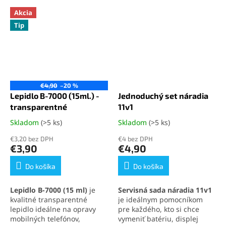
Akcia
Tip
€4,90
–20 %
Lepidlo B-7000 (15ml.) -
Jednoduchý set náradia
transparentné
11v1
Skladom
(>5 ks)
Skladom
(>5 ks)
Priemerné
Priemerné
hodnotenie
hodnotenie
€3,20 bez DPH
€4 bez DPH
produktu
produktu
€3,90
€4,90
je
je
5,0
5,0
Do košíka
Do košíka
z
z
5
5
Lepidlo B-7000 (15 ml)
je
Servisná sada náradia 11v1
hviezdičiek.
hviezdičiek.
kvalitné transparentné
je ideálnym pomocníkom
lepidlo ideálne na opravy
pre každého, kto si chce
mobilných telefónov,
vymeniť batériu, displej