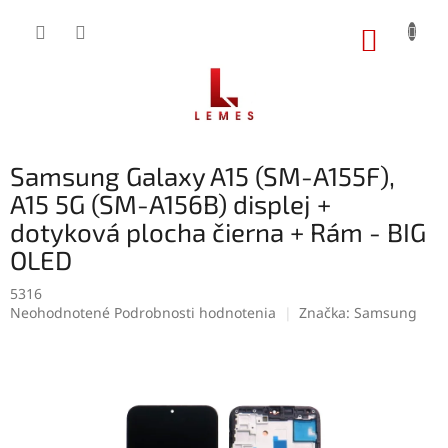
Prejsť
na
NÁKUP
obsah
KOŠÍK
Samsung Galaxy A15 (SM-A155F),
A15 5G (SM-A156B) displej +
dotyková plocha čierna + Rám - BIG
OLED
5316
Priemerné
Neohodnotené
Podrobnosti hodnotenia
Značka:
Samsung
hodnotenie
produktu
je
0,0
z
5
hviezdičiek.