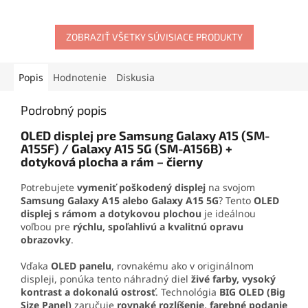
Obsahuje skrutkovače,
zariadení. Vďaka
saciemu
otváracie nástroje, prísavku
efektu s tlakom až 10 kg
aj vyberač SIM karty. Vďaka
umožňuje pevné uchopenie
ZOBRAZIŤ VŠETKY SÚVISIACE PRODUKTY
tejto sade zvládnete
bez poškodenia. Odolná
demontáž mobilu aj v
konštrukcia z ABS plastu
domácich podmienkach.
zaručuje dlhú životnosť a
Popis
Hodnotenie
Diskusia
jednoduchú manipuláciu.
Podrobný popis
OLED displej pre Samsung Galaxy A15 (SM-
A155F) / Galaxy A15 5G (SM-A156B) +
dotyková plocha a rám – čierny
Potrebujete
vymeniť poškodený displej
na svojom
Samsung Galaxy A15 alebo Galaxy A15 5G
? Tento
OLED
displej s rámom a dotykovou plochou
je ideálnou
voľbou pre
rýchlu, spoľahlivú a kvalitnú opravu
obrazovky
.
Vďaka
OLED panelu
, rovnakému ako v originálnom
displeji, ponúka tento náhradný diel
živé farby, vysoký
kontrast a dokonalú ostrosť
. Technológia
BIG OLED (Big
Size Panel)
zaručuje
rovnaké rozlíšenie, farebné podanie