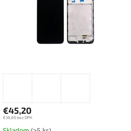
€45,20
€36,80 bez DPH
Jednotková
Skladom
(>5 ks)