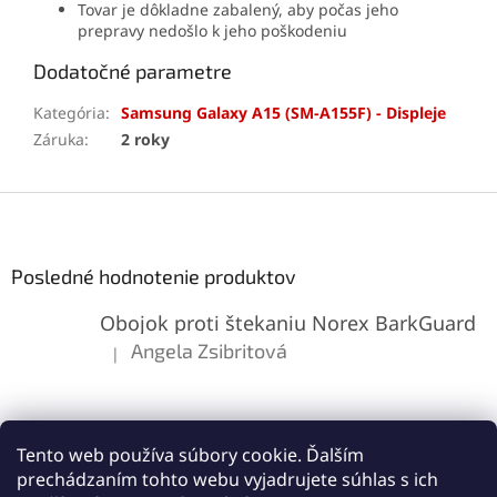
Tovar je dôkladne zabalený, aby počas jeho
prepravy nedošlo k jeho poškodeniu
Dodatočné parametre
Kategória
:
Samsung Galaxy A15 (SM-A155F) - Displeje
Záruka
:
2 roky
Z
á
p
ä
Posledné hodnotenie produktov
t
Obojok proti štekaniu Norex BarkGuard
i
e
Angela Zsibritová
|
Hodnotenie produktu je 5 z 5 hviezdičiek.
Tento web používa súbory cookie. Ďalším
prechádzaním tohto webu vyjadrujete súhlas s ich