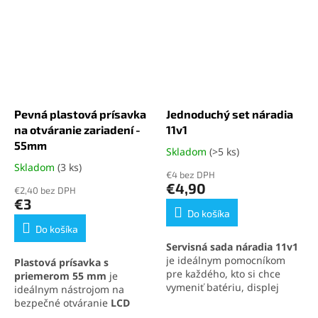
Pevná plastová prísavka
Jednoduchý set náradia
na otváranie zariadení -
11v1
55mm
Skladom
(>5 ks)
Priemerné
hodnotenie
Skladom
(3 ks)
Priemerné
€4 bez DPH
produktu
hodnotenie
€4,90
€2,40 bez DPH
je
produktu
€3
5,0
je
Do košíka
z
5,0
Do košíka
5
z
Servisná sada náradia 11v1
hviezdičiek.
5
je ideálnym pomocníkom
Plastová prísavka s
hviezdičiek.
pre každého, kto si chce
priemerom 55 mm
je
vymeniť batériu, displej
ideálnym nástrojom na
alebo iné súčasti svojho
bezpečné otváranie
LCD
mobilného telefónu
.
panelov
a elektronických