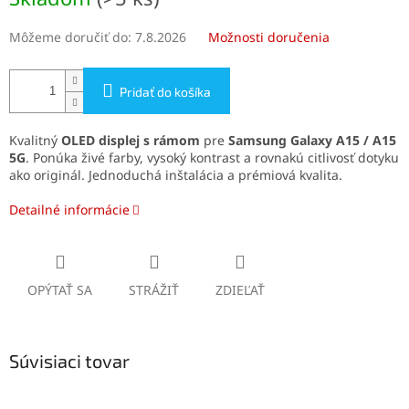
cena:
Môžeme doručiť do:
7.8.2026
Možnosti doručenia
Pridať do košíka
Kvalitný
OLED displej s rámom
pre
Samsung Galaxy A15 / A15
5G
. Ponúka živé farby, vysoký kontrast a rovnakú citlivosť dotyku
ako originál. Jednoduchá inštalácia a prémiová kvalita.
Detailné informácie
OPÝTAŤ SA
STRÁŽIŤ
ZDIEĽAŤ
Súvisiaci tovar