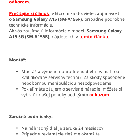
odkazom.
Prečítajte si článok
, v ktorom sa dozviete zaujímavosti
o
Samsung Galaxy A15 (SM-A155F)
, prípadne podrobné
technické informácie.
Ak vás zaujímajú informácie o modeli
Samsung Galaxy
A15 5G (SM-A156B)
, nájdete ich v
tomto článku
.
Montáž:
Montáž a výmenu náhradného dielu by mal robiť
kvalifikovaný servisný technik. Za škody spôsobené
neodbornou manipuláciou nezodpovedáme.
Pokiaľ máte záujem o servisné náradie, môžete si
vybrať z našej ponuky pod týmto
odkazom
Záručné podmienky:
Na náhradný diel je záruka 24 mesiacov
Prípadné reklamácie riešime okamžite