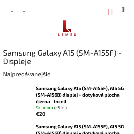
Prejsť
na
NÁKUP
obsah
KOŠÍK
Samsung Galaxy A15 (SM-A155F) -
Displeje
Najpredávanejšie
Samsung Galaxy A15 (SM-A155F), A15 5G
(SM-A156B) displej + dotyková plocha
čierna - Incell
Skladom
(>5 ks)
€20
Samsung Galaxy A15 (SM-A155F), A15 5G
(SM-A156B) displej + dotyková plocha