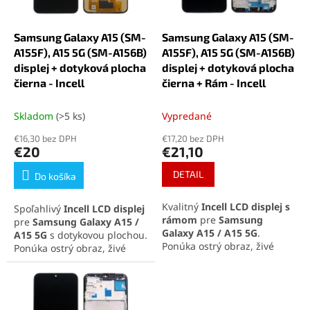
r
d
o
u
d
k
Samsung Galaxy A15 (SM-
Samsung Galaxy A15 (SM-
u
t
A155F), A15 5G (SM-A156B)
A155F), A15 5G (SM-A156B)
k
o
displej + dotyková plocha
displej + dotyková plocha
t
v
čierna - Incell
čierna + Rám - Incell
o
v
Skladom
(>5 ks)
Vypredané
€16,30 bez DPH
€17,20 bez DPH
€20
€21,10
DETAIL
Do košíka
Kvalitný
Incell LCD displej s
Spoľahlivý
Incell LCD displej
rámom
pre
Samsung
pre
Samsung Galaxy A15 /
Galaxy A15 / A15 5G
.
A15 5G
s dotykovou plochou.
Ponúka ostrý obraz, živé
Ponúka ostrý obraz, živé
farby, nízku spotrebu
farby, nízku spotrebu
energie a jednoduchú
energie a kvalitu AAA+.
inštaláciu. Ideálna náhrada
Ideálne riešenie pri výmene
za poškodený displej.
poškodeného displeja.