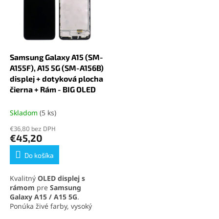
Incell kvalita pre model
Incell kvalita pre model
Samsung Galaxy A15 (SM-
Samsung Galaxy A15 (SM-
A155F), A15 5G (SM-A156B)
A155F), A15 5G (SM-A156B)
nepodporuje automatickú
nepodporuje automatickú
redukciu jasu
redukciu jasu
Samsung Galaxy A15 (SM-
A155F), A15 5G (SM-A156B)
displej + dotyková plocha
čierna + Rám - BIG OLED
Skladom
(5 ks)
€36,80 bez DPH
€45,20
Do košíka
Kvalitný
OLED displej s
rámom
pre
Samsung
Galaxy A15 / A15 5G
.
Ponúka živé farby, vysoký
kontrast a rovnakú citlivosť