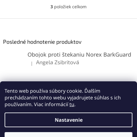
dotyku ako originál.
3
položiek celkom
O
Jednoduchá inštalácia a
v
prémiová kvalita.
l
Z
á
á
d
p
a
ä
Posledné hodnotenie produktov
c
t
i
Obojok proti štekaniu Norex BarkGuard
i
e
p
e
Angela Zsibritová
|
Hodnotenie produktu je 5 z 5 hviezdičiek.
r
v
k
y
v
Tento web používa súbory cookie. Ďalším
ý
prechádzaním tohto webu vyjadrujete súhlas s ich
p
používaním. Viac informácií
tu
.
i
s
Vytvoril Shoptet
u
Nastavenie
Copyright 2026
Lemes.sk
. Všetky práva vyhradené.
Upraviť