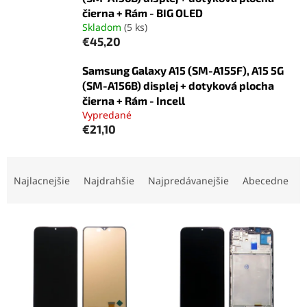
čierna + Rám - BIG OLED
Skladom
(5 ks)
€45,20
Samsung Galaxy A15 (SM-A155F), A15 5G
(SM-A156B) displej + dotyková plocha
čierna + Rám - Incell
Vypredané
€21,10
R
a
Najlacnejšie
Najdrahšie
Najpredávanejšie
Abecedne
d
e
V
n
ý
i
p
e
i
p
s
r
p
o