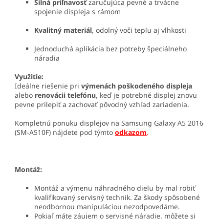
Silná priľnavosť
zaručujúca pevné a trvácne
spojenie displeja s rámom
Kvalitný materiál
, odolný voči teplu aj vlhkosti
Jednoduchá aplikácia bez potreby špeciálneho
náradia
Využitie:
Ideálne riešenie pri
výmenách poškodeného displeja
alebo
renovácii telefónu
, keď je potrebné displej znovu
pevne prilepiť a zachovať pôvodný vzhľad zariadenia.
Kompletnú ponuku displejov na Samsung Galaxy A5 2016
(SM-A510F) nájdete pod týmto
odkazom
.
Montáž:
Montáž a výmenu náhradného dielu by mal robiť
kvalifikovaný servisný technik. Za škody spôsobené
neodbornou manipuláciou nezodpovedáme.
Pokiaľ máte záujem o servisné náradie, môžete si