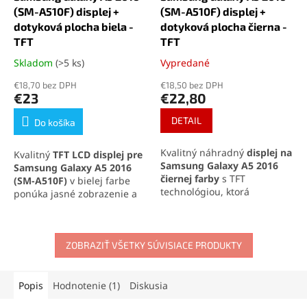
(SM-A510F) displej +
(SM-A510F) displej +
dotyková plocha biela -
dotyková plocha čierna -
TFT
TFT
Skladom
(>5 ks)
Vypredané
Priemerné
Priemerné
hodnotenie
hodnotenie
€18,70 bez DPH
€18,50 bez DPH
produktu
produktu
€23
€22,80
je
je
4,5
4,4
DETAIL
Do košíka
z
z
5
5
Kvalitný náhradný
displej na
Kvalitný
TFT LCD displej pre
hviezdičiek.
hviezdičiek.
Samsung Galaxy A5 2016
Samsung Galaxy A5 2016
čiernej farby
s TFT
(SM-A510F)
v bielej farbe
technológiou, ktorá
ponúka jasné zobrazenie a
poskytuje dobré
citlivé dotykové ovládanie.
zobrazovacie vlastnosti a
Ideálna voľba pre opravu
citlivé dotykové ovládanie.
alebo výmenu poškodeného
Kompletná sada obsahuje
displeja. Spoľahlivé
ZOBRAZIŤ VŠETKY SÚVISIACE PRODUKTY
LCD displej a dotykovú
spracovanie a plná
plochu pre jednoduchú
kompatibilita so zariadením
inštaláciu.
zaručujú bezproblémové
Popis
Hodnotenie (1)
Diskusia
používanie.