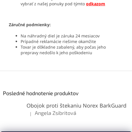
vybrať z našej ponuky pod týmto
odkazom
Záručné podmienky:
Na náhradný diel je záruka 24 mesiacov
Prípadné reklamácie riešime okamžite
Tovar je dôkladne zabalený, aby počas jeho
prepravy nedošlo k jeho poškodeniu
Z
á
p
ä
Posledné hodnotenie produktov
t
Obojok proti štekaniu Norex BarkGuard
i
e
Angela Zsibritová
|
Hodnotenie produktu je 5 z 5 hviezdičiek.