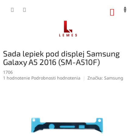
Prejsť
na
NÁKUP
obsah
KOŠÍK
Sada lepiek pod displej Samsung
Galaxy A5 2016 (SM-A510F)
1706
Priemerné
1 hodnotenie
Podrobnosti hodnotenia
Značka:
Samsung
hodnotenie
produktu
je
5,0
z
5
hviezdičiek.