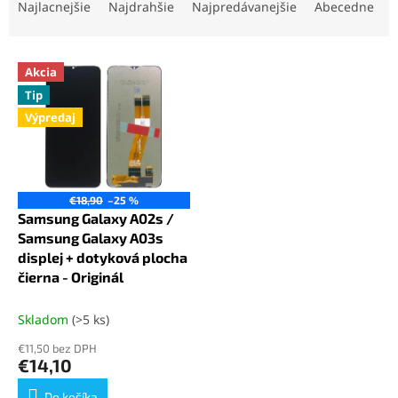
a
Najlacnejšie
Najdrahšie
Najpredávanejšie
Abecedne
d
e
V
n
Akcia
ý
i
Tip
p
e
Výpredaj
i
p
s
r
p
o
r
d
o
u
€18,90
–25 %
d
k
Samsung Galaxy A02s /
u
t
Samsung Galaxy A03s
k
o
displej + dotyková plocha
t
v
čierna - Originál
o
v
Skladom
(>5 ks)
€11,50 bez DPH
€14,10
Do košíka