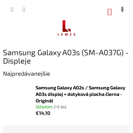
Prejsť
na
NÁKUP
obsah
KOŠÍK
Samsung Galaxy A03s (SM-A037G) -
Displeje
Najpredávanejšie
Samsung Galaxy A02s / Samsung Galaxy
A03s displej + dotyková plocha čierna -
Originál
Skladom
(>5 ks)
€14,10
R