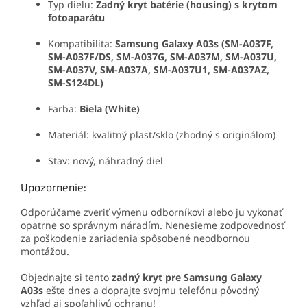
Typ dielu:
Zadný kryt batérie (housing) s krytom
fotoaparátu
Kompatibilita:
Samsung Galaxy A03s (SM-A037F,
SM-A037F/DS, SM-A037G, SM-A037M, SM-A037U,
SM-A037V, SM-A037A, SM-A037U1, SM-A037AZ,
SM-S124DL)
Farba:
Biela (White)
Materiál: kvalitný plast/sklo (zhodný s originálom)
Stav: nový, náhradný diel
Upozornenie:
Odporúčame zveriť výmenu odborníkovi alebo ju vykonať
opatrne so správnym náradím. Nenesieme zodpovednosť
za poškodenie zariadenia spôsobené neodbornou
montážou.
Objednajte si tento
zadný kryt pre Samsung Galaxy
A03s
ešte dnes a doprajte svojmu telefónu pôvodný
vzhľad aj spoľahlivú ochranu!