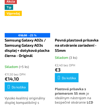
Akcia
Tip
Výpredaj
€18,90
–25 %
Samsung Galaxy A02s /
Pevná plastová prísavka
Samsung Galaxy A03s
na otváranie zariadení -
displej + dotyková plocha
55mm
čierna - Originál
Skladom
(3 ks)
Priemerné
hodnotenie
€2,40 bez DPH
Skladom
(>5 ks)
produktu
€3
je
€11,50 bez DPH
5,0
€14,10
Do košíka
z
5
Do košíka
Plastová prísavka s
hviezdičiek.
priemerom 55 mm
je
ideálnym nástrojom na
Vysoko kvalitný originálny
bezpečné otváranie
LCD
displej kompatibilný s