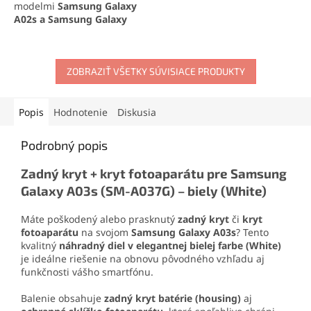
panelov
a elektronických
modelmi
Samsung Galaxy
zariadení. Vďaka
saciemu
A02s a Samsung Galaxy
efektu s tlakom až 10 kg
A03s
, ktorý zaisťuje ostrý
umožňuje pevné uchopenie
obraz, jasné farby a citlivú
bez poškodenia. Odolná
dotykovú plochu. Kompletná
konštrukcia z ABS plastu
sada obsahuje LCD displej a
ZOBRAZIŤ VŠETKY SÚVISIACE PRODUKTY
zaručuje dlhú životnosť a
dotykovú plochu pre
jednoduchú manipuláciu.
jednoduchú inštaláciu.
Popis
Hodnotenie
Diskusia
Podrobný popis
Zadný kryt + kryt fotoaparátu pre Samsung
Galaxy A03s (SM-A037G) – biely (White)
Máte poškodený alebo prasknutý
zadný kryt
či
kryt
fotoaparátu
na svojom
Samsung Galaxy A03s
? Tento
kvalitný
náhradný diel v elegantnej bielej farbe (White)
je ideálne riešenie na obnovu pôvodného vzhľadu aj
funkčnosti vášho smartfónu.
Balenie obsahuje
zadný kryt batérie (housing)
aj