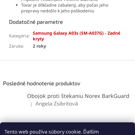
Tovar je dôkladne zabalený, aby počas jeho
prepravy nedošlo k jeho poškodeniu
Dodatočné parametre
Samsung Galaxy A03s (SM-A037G) - Zadné
Kategória
:
kryty
Záruka
:
2 roky
Z
á
p
ä
Posledné hodnotenie produktov
t
Obojok proti štekaniu Norex BarkGuard
i
e
Angela Zsibritová
|
Hodnotenie produktu je 5 z 5 hviezdičiek.
Tento web používa súbory cookie. Ďalším