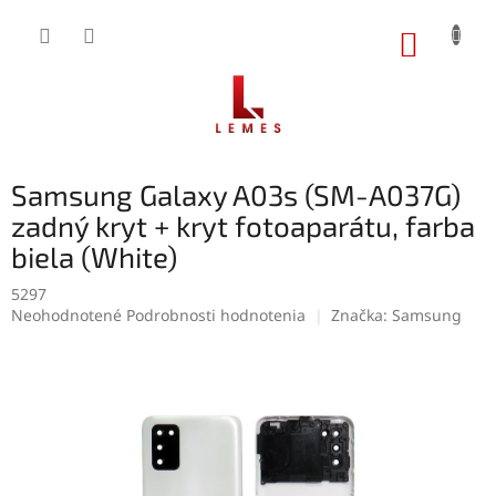
Prejsť
na
NÁKUP
obsah
KOŠÍK
Samsung Galaxy A03s (SM-A037G)
zadný kryt + kryt fotoaparátu, farba
biela (White)
5297
Priemerné
Neohodnotené
Podrobnosti hodnotenia
Značka:
Samsung
hodnotenie
produktu
je
0,0
z
5
hviezdičiek.