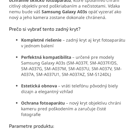
ochranné sklíčko fotoaparátu
, ktoré spoľahlivo chráni
citlivý objektív pred poškriabaním a nečistotami. Vďaka
nemu bude váš
Samsung Galaxy A03s
opäť vyzerať ako
nový a jeho kamera zostane dokonale chránená.
Prečo si vybrať tento zadný kryt?
Kompletné riešenie
– zadný kryt aj kryt fotoaparátu
v jednom balení
Perfektná kompatibilita
– určené pre modely
Samsung Galaxy A03s (SM-A037F, SM-A037F/DS,
SM-A037G, SM-A037M, SM-A037U, SM-A037V, SM-
A037A, SM-A037U1, SM-A037AZ, SM-S124DL)
Estetická obnova
– vráti telefónu pôvodný biely
dizajn a elegantný vzhľad
Ochrana fotoaparátu
– nový kryt objektívu chráni
kameru pred poškodením a zaručuje čisté
fotografie
Parametre produktu: