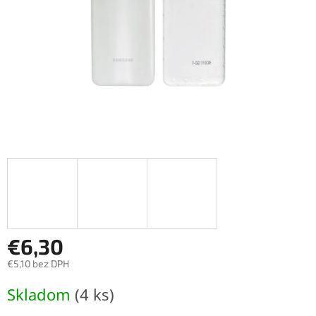
€6,30
€5,10 bez DPH
Jednotková
Skladom
(4 ks)
cena: