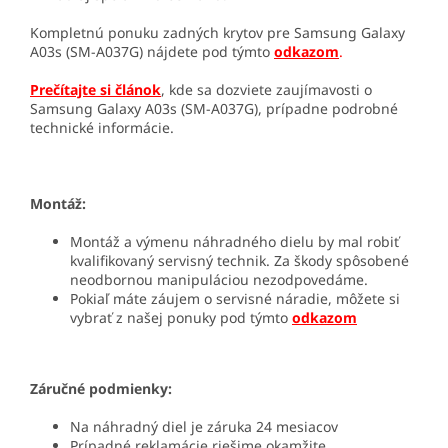
Kompletnú ponuku zadných krytov pre Samsung Galaxy
A03s (SM-A037G) nájdete pod týmto
odkazom
.
Prečítajte si článok
, kde sa dozviete zaujímavosti o
Samsung Galaxy A03s (SM-A037G), prípadne podrobné
technické informácie.
Montáž:
Montáž a výmenu náhradného dielu by mal robiť
kvalifikovaný servisný technik. Za škody spôsobené
neodbornou manipuláciou nezodpovedáme.
Pokiaľ máte záujem o servisné náradie, môžete si
vybrať z našej ponuky pod týmto
odkazom
Záručné podmienky:
Na náhradný diel je záruka 24 mesiacov
Prípadné reklamácie riešime okamžite